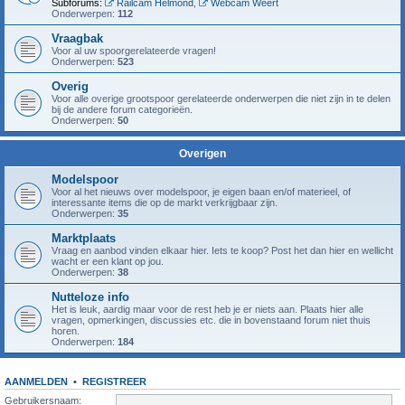
Subforums:
Railcam Helmond
,
Webcam Weert
Onderwerpen:
112
Vraagbak
Voor al uw spoorgerelateerde vragen!
Onderwerpen:
523
Overig
Voor alle overige grootspoor gerelateerde onderwerpen die niet zijn in te delen
bij de andere forum categorieën.
Onderwerpen:
50
Overigen
Modelspoor
Voor al het nieuws over modelspoor, je eigen baan en/of materieel, of
interessante items die op de markt verkrijgbaar zijn.
Onderwerpen:
35
Marktplaats
Vraag en aanbod vinden elkaar hier. Iets te koop? Post het dan hier en wellicht
wacht er een klant op jou.
Onderwerpen:
38
Nutteloze info
Het is leuk, aardig maar voor de rest heb je er niets aan. Plaats hier alle
vragen, opmerkingen, discussies etc. die in bovenstaand forum niet thuis
horen.
Onderwerpen:
184
AANMELDEN
•
REGISTREER
Gebruikersnaam: