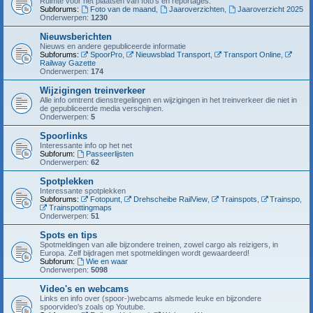
Ruimte voor het plaatsen van foto's en reportages.
Subforums:
Foto van de maand
,
Jaaroverzichten
,
Jaaroverzicht 2025
Onderwerpen:
1230
Nieuwsberichten
Nieuws en andere gepubliceerde informatie
Subforums:
SpoorPro
,
Nieuwsblad Transport
,
Transport Online
,
Railway Gazette
Onderwerpen:
174
Wijzigingen treinverkeer
Alle info omtrent dienstregelingen en wijzigingen in het treinverkeer die niet in
de gepubliceerde media verschijnen.
Onderwerpen:
5
Spoorlinks
Interessante info op het net
Subforum:
Passeerlijsten
Onderwerpen:
62
Spotplekken
Interessante spotplekken
Subforums:
Fotopunt
,
Drehscheibe RailView
,
Trainspots
,
Trainspo
,
Trainspottingmaps
Onderwerpen:
51
Spots en tips
Spotmeldingen van alle bijzondere treinen, zowel cargo als reizigers, in
Europa. Zelf bijdragen met spotmeldingen wordt gewaardeerd!
Subforum:
Wie en waar
Onderwerpen:
5098
Video's en webcams
Links en info over (spoor-)webcams alsmede leuke en bijzondere
spoorvideo's zoals op Youtube.