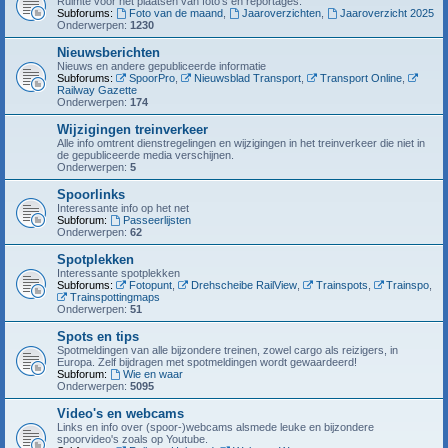
Ruimte voor het plaatsen van foto's en reportages.
Subforums:
Foto van de maand
,
Jaaroverzichten
,
Jaaroverzicht 2025
Onderwerpen:
1230
Nieuwsberichten
Nieuws en andere gepubliceerde informatie
Subforums:
SpoorPro
,
Nieuwsblad Transport
,
Transport Online
,
Railway Gazette
Onderwerpen:
174
Wijzigingen treinverkeer
Alle info omtrent dienstregelingen en wijzigingen in het treinverkeer die niet in
de gepubliceerde media verschijnen.
Onderwerpen:
5
Spoorlinks
Interessante info op het net
Subforum:
Passeerlijsten
Onderwerpen:
62
Spotplekken
Interessante spotplekken
Subforums:
Fotopunt
,
Drehscheibe RailView
,
Trainspots
,
Trainspo
,
Trainspottingmaps
Onderwerpen:
51
Spots en tips
Spotmeldingen van alle bijzondere treinen, zowel cargo als reizigers, in
Europa. Zelf bijdragen met spotmeldingen wordt gewaardeerd!
Subforum:
Wie en waar
Onderwerpen:
5095
Video's en webcams
Links en info over (spoor-)webcams alsmede leuke en bijzondere
spoorvideo's zoals op Youtube.