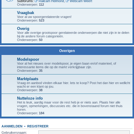
Subforums:
Railcam Helmond
,
Webcam Weert
Onderwerpen:
112
Vraagbak
Voor al uw spoorgerelateerde vragen!
Onderwerpen:
523
Overig
Voor alle overige grootspoor gerelateerde onderwerpen die niet zijn in te delen
bij de andere forum categorieën.
Onderwerpen:
50
Overigen
Modelspoor
Voor al het nieuws over modelspoor, je eigen baan en/of materieel, of
interessante items die op de markt verkrijgbaar zijn.
Onderwerpen:
35
Marktplaats
Vraag en aanbod vinden elkaar hier. Iets te koop? Post het dan hier en wellicht
wacht er een klant op jou.
Onderwerpen:
38
Nutteloze info
Het is leuk, aardig maar voor de rest heb je er niets aan. Plaats hier alle
vragen, opmerkingen, discussies etc. die in bovenstaand forum niet thuis
horen.
Onderwerpen:
184
AANMELDEN
•
REGISTREER
Gebruikersnaam: