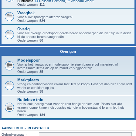
Subforums:
Railcam Helmond
,
Webcam Weert
Onderwerpen:
112
Vraagbak
Voor al uw spoorgerelateerde vragen!
Onderwerpen:
524
Overig
Voor alle overige grootspoor gerelateerde onderwerpen die niet zijn in te delen
bij de andere forum categorieën.
Onderwerpen:
50
Overigen
Modelspoor
Voor al het nieuws over modelspoor, je eigen baan en/of materieel, of
interessante items die op de markt verkrijgbaar zijn.
Onderwerpen:
35
Marktplaats
Vraag en aanbod vinden elkaar hier. Iets te koop? Post het dan hier en wellicht
wacht er een klant op jou.
Onderwerpen:
38
Nutteloze info
Het is leuk, aardig maar voor de rest heb je er niets aan. Plaats hier alle
vragen, opmerkingen, discussies etc. die in bovenstaand forum niet thuis
horen.
Onderwerpen:
184
AANMELDEN
•
REGISTREER
Gebruikersnaam: