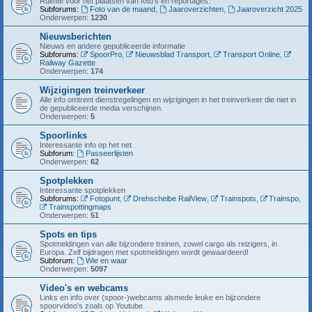
Ruimte voor het plaatsen van foto's en reportages.
Subforums:
Foto van de maand
,
Jaaroverzichten
,
Jaaroverzicht 2025
Onderwerpen:
1230
Nieuwsberichten
Nieuws en andere gepubliceerde informatie
Subforums:
SpoorPro
,
Nieuwsblad Transport
,
Transport Online
,
Railway Gazette
Onderwerpen:
174
Wijzigingen treinverkeer
Alle info omtrent dienstregelingen en wijzigingen in het treinverkeer die niet in
de gepubliceerde media verschijnen.
Onderwerpen:
5
Spoorlinks
Interessante info op het net
Subforum:
Passeerlijsten
Onderwerpen:
62
Spotplekken
Interessante spotplekken
Subforums:
Fotopunt
,
Drehscheibe RailView
,
Trainspots
,
Trainspo
,
Trainspottingmaps
Onderwerpen:
51
Spots en tips
Spotmeldingen van alle bijzondere treinen, zowel cargo als reizigers, in
Europa. Zelf bijdragen met spotmeldingen wordt gewaardeerd!
Subforum:
Wie en waar
Onderwerpen:
5097
Video's en webcams
Links en info over (spoor-)webcams alsmede leuke en bijzondere
spoorvideo's zoals op Youtube.