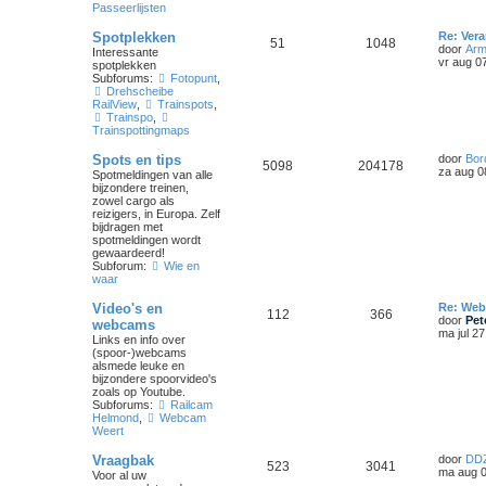
Passeerlijsten
Spotplekken
Re: Ver
51
1048
door
Arm
Interessante
vr aug 0
spotplekken
Subforums:
Fotopunt
,
Drehscheibe
RailView
,
Trainspots
,
Trainspo
,
Trainspottingmaps
Spots en tips
door
Bor
5098
204178
za aug 0
Spotmeldingen van alle
bijzondere treinen,
zowel cargo als
reizigers, in Europa. Zelf
bijdragen met
spotmeldingen wordt
gewaardeerd!
Subforum:
Wie en
waar
Video's en
Re: We
112
366
door
Pet
webcams
ma jul 2
Links en info over
(spoor-)webcams
alsmede leuke en
bijzondere spoorvideo's
zoals op Youtube.
Subforums:
Railcam
Helmond
,
Webcam
Weert
Vraagbak
door
DD
523
3041
ma aug 0
Voor al uw