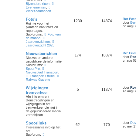
Subforums:
Bijzondere ritten
,
Evenementen
,
Werkzaamheden
Foto's
Re: Fot
1230
14874
door
Ber
Ruimte voor het
do aug 0
plaatsen van foto's en
reportages.
Subforums:
Foto van
de maand
,
Jaaroverzichten
,
Jaaroverzicht 2025
Nieuwsberichten
Re: Fri
174
10874
door
Ron
Nieuws en andere
vr aug 0
gepubliceerde informatie
Subforums:
SpoorPro
,
Nieuwsblad Transport
,
Transport Online
,
Railway Gazette
Wijzigingen
door
Ron
5
11374
za aug 0
treinverkeer
Alle info omtrent
dienstregelingen en
wijzigingen in het
treinverkeer die niet in
de gepubliceerde media
verschijnen.
Spoorlinks
door
Dav
62
770
zo mei 1
Interessante info op het
net
Subforum: