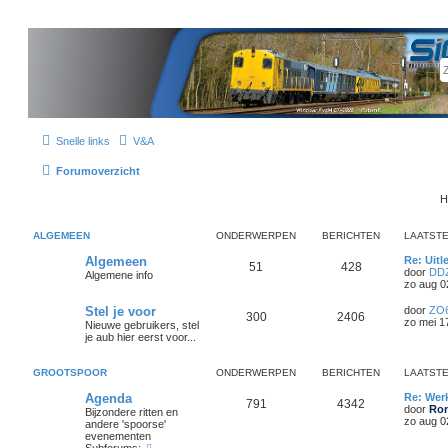
Snelle links
V&A
Forumoverzicht
H
ALGEMEEN
ONDERWERPEN
BERICHTEN
LAATSTE
Algemeen
Re: Uitl
51
428
door
DD
Algemene info
zo aug 0
Stel je voor
door
ZO
300
2406
zo mei 1
Nieuwe gebruikers, stel
je aub hier eerst voor...
GROOTSPOOR
ONDERWERPEN
BERICHTEN
LAATSTE
Agenda
Re: Wer
791
4342
door
Ron
Bijzondere ritten en
zo aug 0
andere 'spoorse'
evenementen