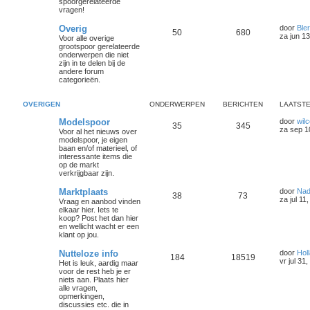
spoorgerelateerde
vragen!
Overig
door
Bler
50
680
za jun 1
Voor alle overige
grootspoor gerelateerde
onderwerpen die niet
zijn in te delen bij de
andere forum
categorieën.
OVERIGEN
ONDERWERPEN
BERICHTEN
LAATSTE
Modelspoor
door
wilc
35
345
za sep 1
Voor al het nieuws over
modelspoor, je eigen
baan en/of materieel, of
interessante items die
op de markt
verkrijgbaar zijn.
Marktplaats
door
Nad
38
73
za jul 11
Vraag en aanbod vinden
elkaar hier. Iets te
koop? Post het dan hier
en wellicht wacht er een
klant op jou.
Nutteloze info
door
Holl
184
18519
vr jul 31
Het is leuk, aardig maar
voor de rest heb je er
niets aan. Plaats hier
alle vragen,
opmerkingen,
discussies etc. die in