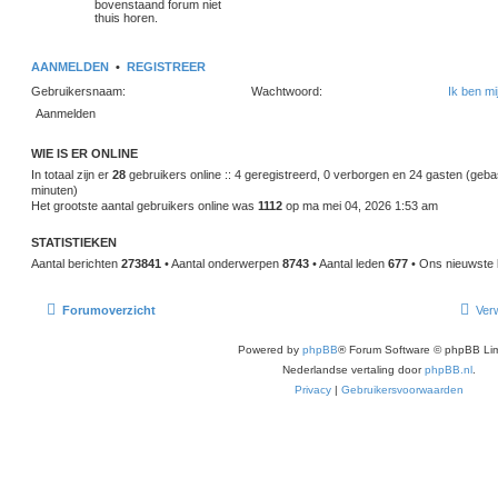
bovenstaand forum niet
thuis horen.
AANMELDEN
•
REGISTREER
Gebruikersnaam:
Wachtwoord:
Ik ben m
WIE IS ER ONLINE
In totaal zijn er
28
gebruikers online :: 4 geregistreerd, 0 verborgen en 24 gasten (geba
minuten)
Het grootste aantal gebruikers online was
1112
op ma mei 04, 2026 1:53 am
STATISTIEKEN
Aantal berichten
273841
• Aantal onderwerpen
8743
• Aantal leden
677
• Ons nieuwste l
Forumoverzicht
Verw
Powered by
phpBB
® Forum Software © phpBB Lim
Nederlandse vertaling door
phpBB.nl
.
Privacy
|
Gebruikersvoorwaarden