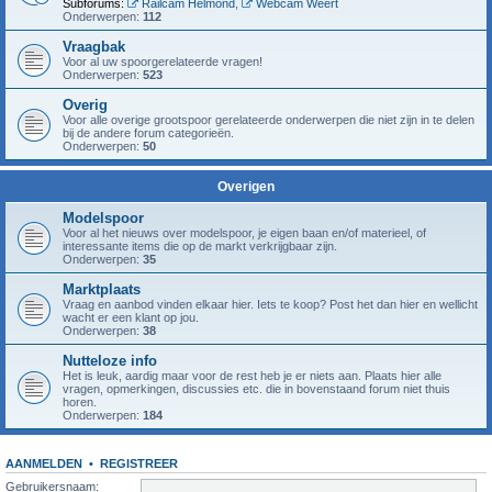
Subforums:
Railcam Helmond
,
Webcam Weert
Onderwerpen:
112
Vraagbak
Voor al uw spoorgerelateerde vragen!
Onderwerpen:
523
Overig
Voor alle overige grootspoor gerelateerde onderwerpen die niet zijn in te delen
bij de andere forum categorieën.
Onderwerpen:
50
Overigen
Modelspoor
Voor al het nieuws over modelspoor, je eigen baan en/of materieel, of
interessante items die op de markt verkrijgbaar zijn.
Onderwerpen:
35
Marktplaats
Vraag en aanbod vinden elkaar hier. Iets te koop? Post het dan hier en wellicht
wacht er een klant op jou.
Onderwerpen:
38
Nutteloze info
Het is leuk, aardig maar voor de rest heb je er niets aan. Plaats hier alle
vragen, opmerkingen, discussies etc. die in bovenstaand forum niet thuis
horen.
Onderwerpen:
184
AANMELDEN
•
REGISTREER
Gebruikersnaam: