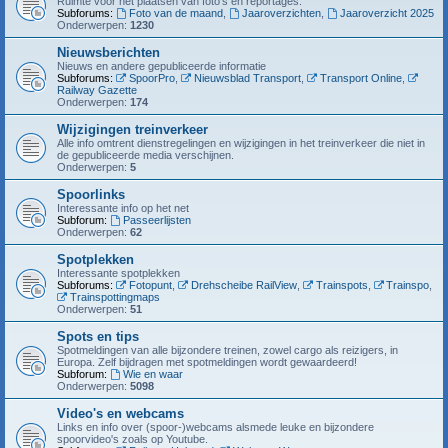
Ruimte voor het plaatsen van foto's en reportages.
Subforums:
Foto van de maand
,
Jaaroverzichten
,
Jaaroverzicht 2025
Onderwerpen:
1230
Nieuwsberichten
Nieuws en andere gepubliceerde informatie
Subforums:
SpoorPro
,
Nieuwsblad Transport
,
Transport Online
,
Railway Gazette
Onderwerpen:
174
Wijzigingen treinverkeer
Alle info omtrent dienstregelingen en wijzigingen in het treinverkeer die niet in
de gepubliceerde media verschijnen.
Onderwerpen:
5
Spoorlinks
Interessante info op het net
Subforum:
Passeerlijsten
Onderwerpen:
62
Spotplekken
Interessante spotplekken
Subforums:
Fotopunt
,
Drehscheibe RailView
,
Trainspots
,
Trainspo
,
Trainspottingmaps
Onderwerpen:
51
Spots en tips
Spotmeldingen van alle bijzondere treinen, zowel cargo als reizigers, in
Europa. Zelf bijdragen met spotmeldingen wordt gewaardeerd!
Subforum:
Wie en waar
Onderwerpen:
5098
Video's en webcams
Links en info over (spoor-)webcams alsmede leuke en bijzondere
spoorvideo's zoals op Youtube.