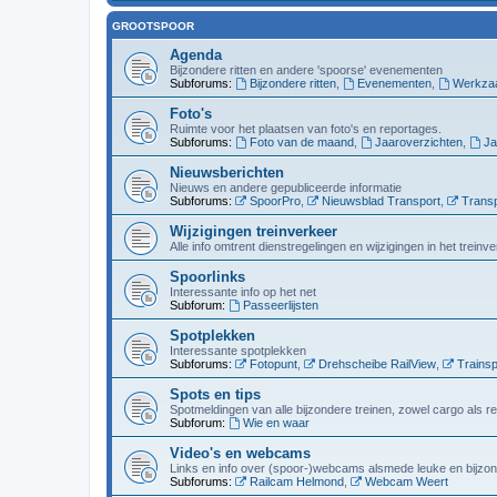
GROOTSPOOR
Agenda
Bijzondere ritten en andere 'spoorse' evenementen
Subforums:
Bijzondere ritten
,
Evenementen
,
Werkza
Foto's
Ruimte voor het plaatsen van foto's en reportages.
Subforums:
Foto van de maand
,
Jaaroverzichten
,
Ja
Nieuwsberichten
Nieuws en andere gepubliceerde informatie
Subforums:
SpoorPro
,
Nieuwsblad Transport
,
Transp
Wijzigingen treinverkeer
Alle info omtrent dienstregelingen en wijzigingen in het trein
Spoorlinks
Interessante info op het net
Subforum:
Passeerlijsten
Spotplekken
Interessante spotplekken
Subforums:
Fotopunt
,
Drehscheibe RailView
,
Trainsp
Spots en tips
Spotmeldingen van alle bijzondere treinen, zowel cargo als r
Subforum:
Wie en waar
Video's en webcams
Links en info over (spoor-)webcams alsmede leuke en bijzon
Subforums:
Railcam Helmond
,
Webcam Weert