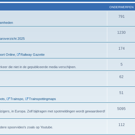
ONDERWERPEN
791
amheden
1230
aroverzicht 2025
174
ort Online
,
Railway Gazette
5
verkeer die niet in de gepubliceerde media verschijnen.
62
51
ots
,
Trainspo
,
Trainspottingmaps
5095
eizigers, in Europa. Zelf bijdragen met spotmeldingen wordt gewaardeerd!
112
dere spoorvideo's zoals op Youtube.