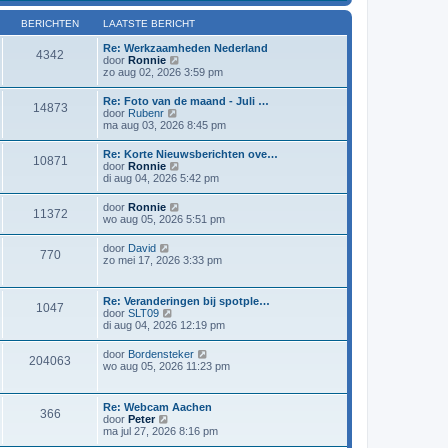
l
i
a
j
BERICHTEN
LAATSTE BERICHT
a
k
t
l
Re: Werkzaamheden Nederland
4342
s
a
B
door
Ronnie
t
a
e
zo aug 02, 2026 3:59 pm
e
t
k
b
s
i
Re: Foto van de maand - Juli …
e
t
14873
j
B
door
Rubenr
r
e
k
e
ma aug 03, 2026 8:45 pm
i
b
l
k
c
e
a
i
h
r
Re: Korte Nieuwsberichten ove…
a
10871
j
t
i
B
door
Ronnie
t
k
c
e
di aug 04, 2026 5:42 pm
s
l
h
k
t
a
t
i
e
B
door
Ronnie
a
11372
j
b
e
wo aug 05, 2026 5:51 pm
t
k
e
k
s
l
r
i
t
B
door
David
a
i
770
j
e
e
zo mei 17, 2026 3:33 pm
a
c
k
b
k
t
h
l
e
i
s
t
a
r
j
t
Re: Veranderingen bij spotple…
a
i
1047
k
e
B
door
SLT09
t
c
l
b
e
di aug 04, 2026 12:19 pm
s
h
a
e
k
t
t
a
r
i
e
B
door
Bordensteker
t
i
204063
j
b
e
wo aug 05, 2026 11:23 pm
s
c
k
e
k
t
h
l
r
i
e
t
a
i
j
b
Re: Webcam Aachen
a
c
366
k
e
B
door
Peter
t
h
l
r
e
ma jul 27, 2026 8:16 pm
s
t
a
i
k
t