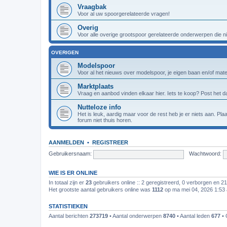
Vraagbak
Voor al uw spoorgerelateerde vragen!
Overig
Voor alle overige grootspoor gerelateerde onderwerpen die nie
OVERIGEN
Modelspoor
Voor al het nieuws over modelspoor, je eigen baan en/of materi
Marktplaats
Vraag en aanbod vinden elkaar hier. Iets te koop? Post het da
Nutteloze info
Het is leuk, aardig maar voor de rest heb je er niets aan. Pl
forum niet thuis horen.
AANMELDEN
•
REGISTREER
Gebruikersnaam:
Wachtwoord:
WIE IS ER ONLINE
In totaal zijn er
23
gebruikers online :: 2 geregistreerd, 0 verborgen en 2
Het grootste aantal gebruikers online was
1112
op ma mei 04, 2026 1:53
STATISTIEKEN
Aantal berichten
273719
• Aantal onderwerpen
8740
• Aantal leden
677
• 