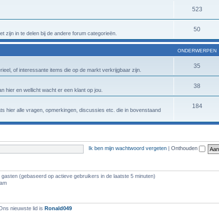
523
50
t zijn in te delen bij de andere forum categorieën.
ONDERWERPEN
35
eel, of interessante items die op de markt verkrijgbaar zijn.
38
n hier en wellicht wacht er een klant op jou.
184
aats hier alle vragen, opmerkingen, discussies etc. die in bovenstaand
Ik ben mijn wachtwoord vergeten
|
Onthouden
1 gasten (gebaseerd op actieve gebruikers in de laatste 5 minuten)
 am
Ons nieuwste lid is
Ronald049