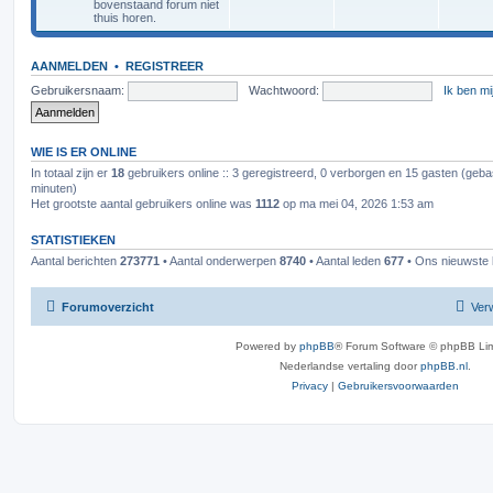
bovenstaand forum niet
thuis horen.
AANMELDEN
•
REGISTREER
Gebruikersnaam:
Wachtwoord:
Ik ben m
WIE IS ER ONLINE
In totaal zijn er
18
gebruikers online :: 3 geregistreerd, 0 verborgen en 15 gasten (geba
minuten)
Het grootste aantal gebruikers online was
1112
op ma mei 04, 2026 1:53 am
STATISTIEKEN
Aantal berichten
273771
• Aantal onderwerpen
8740
• Aantal leden
677
• Ons nieuwste l
Forumoverzicht
Verw
Powered by
phpBB
® Forum Software © phpBB Lim
Nederlandse vertaling door
phpBB.nl
.
Privacy
|
Gebruikersvoorwaarden