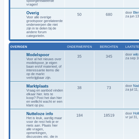
spoorgerelateerde
vragen!
Overig
door
Bler
50
680
za jun 1
Voor alle overige
grootspoor gerelateerde
onderwerpen die niet
zijn in te delen bij de
andere forum
categorieën.
OVERIGEN
ONDERWERPEN
BERICHTEN
LAATSTE
Modelspoor
door
wilc
35
345
za sep 1
Voor al het nieuws over
modelspoor, je eigen
baan en/of materieel, of
interessante items die
op de markt
verkrijgbaar zijn.
Marktplaats
door
Nad
38
73
za jul 11
Vraag en aanbod vinden
elkaar hier. Iets te
koop? Post het dan hier
en wellicht wacht er een
klant op jou.
Nutteloze info
door
Holl
184
18519
vr jul 31
Het is leuk, aardig maar
voor de rest heb je er
niets aan. Plaats hier
alle vragen,
opmerkingen,
discussies etc. die in