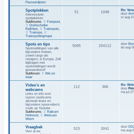
Passeerlijsten
Spotplekken
Re: Ver
51
1048
door
Arm
Interessante
vr aug 0
spotplekken
Subforums:
Fotopunt
,
Drehscheibe
RailView
,
Trainspots
,
Trainspo
,
Trainspottingmaps
Spots en tips
door
Bor
5095
204112
do aug 0
Spotmeldingen van alle
bijzondere treinen,
zowel cargo als
reizigers, in Europa. Zelf
bijdragen met
spotmeldingen wordt
gewaardeerd!
Subforum:
Wie en
waar
Video's en
Re: We
112
366
door
Pet
webcams
ma jul 2
Links en info over
(spoor-)webcams
alsmede leuke en
bijzondere spoorvideo's
zoals op Youtube.
Subforums:
Railcam
Helmond
,
Webcam
Weert
Vraagbak
door
DD
523
3041
ma aug 0
Voor al uw