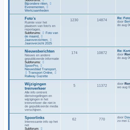
Subforums:
Bijzondere ritten
,
Evenementen
,
Werkzaamheden
Foto's
Re: Fot
1230
14874
door
Ber
Ruimte voor het
do aug 0
plaatsen van foto's en
reportages.
Subforums:
Foto van
de maand
,
Jaaroverzichten
,
Jaaroverzicht 2025
Nieuwsberichten
Re: Kor
174
10872
door
Ron
Nieuws en andere
do aug 0
gepubliceerde informatie
Subforums:
SpoorPro
,
Nieuwsblad Transport
,
Transport Online
,
Railway Gazette
Wijzigingen
door
Ron
5
11372
wo aug 0
treinverkeer
Alle info omtrent
dienstregelingen en
wijzigingen in het
treinverkeer die niet in
de gepubliceerde media
verschijnen.
Spoorlinks
door
Dav
62
770
zo mei 1
Interessante info op het
net
Subforum: