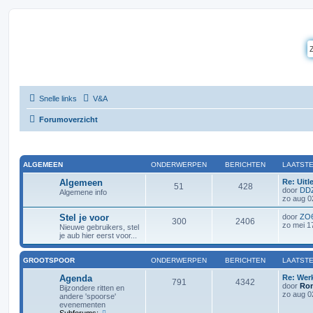
Snelle links
V&A
Forumoverzicht
ALGEMEEN
ONDERWERPEN
BERICHTEN
LAATSTE
Algemeen
Re: Uitl
51
428
door
DD
Algemene info
zo aug 0
Stel je voor
door
ZO
300
2406
zo mei 1
Nieuwe gebruikers, stel
je aub hier eerst voor...
GROOTSPOOR
ONDERWERPEN
BERICHTEN
LAATSTE
Agenda
Re: Wer
791
4342
door
Ron
Bijzondere ritten en
zo aug 0
andere 'spoorse'
evenementen