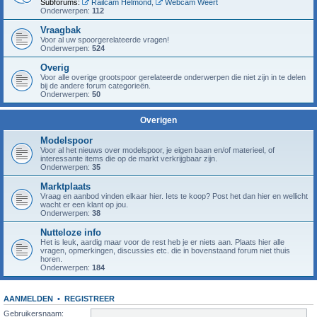
Subforums:
Railcam Helmond
,
Webcam Weert
Onderwerpen:
112
Vraagbak
Voor al uw spoorgerelateerde vragen!
Onderwerpen:
524
Overig
Voor alle overige grootspoor gerelateerde onderwerpen die niet zijn in te delen
bij de andere forum categorieën.
Onderwerpen:
50
Overigen
Modelspoor
Voor al het nieuws over modelspoor, je eigen baan en/of materieel, of
interessante items die op de markt verkrijgbaar zijn.
Onderwerpen:
35
Marktplaats
Vraag en aanbod vinden elkaar hier. Iets te koop? Post het dan hier en wellicht
wacht er een klant op jou.
Onderwerpen:
38
Nutteloze info
Het is leuk, aardig maar voor de rest heb je er niets aan. Plaats hier alle
vragen, opmerkingen, discussies etc. die in bovenstaand forum niet thuis
horen.
Onderwerpen:
184
AANMELDEN
•
REGISTREER
Gebruikersnaam: