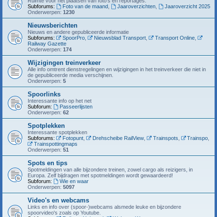
Ruimte voor het plaatsen van foto's en reportages.
Subforums:
Foto van de maand
,
Jaaroverzichten
,
Jaaroverzicht 2025
Onderwerpen:
1230
Nieuwsberichten
Nieuws en andere gepubliceerde informatie
Subforums:
SpoorPro
,
Nieuwsblad Transport
,
Transport Online
,
Railway Gazette
Onderwerpen:
174
Wijzigingen treinverkeer
Alle info omtrent dienstregelingen en wijzigingen in het treinverkeer die niet in
de gepubliceerde media verschijnen.
Onderwerpen:
5
Spoorlinks
Interessante info op het net
Subforum:
Passeerlijsten
Onderwerpen:
62
Spotplekken
Interessante spotplekken
Subforums:
Fotopunt
,
Drehscheibe RailView
,
Trainspots
,
Trainspo
,
Trainspottingmaps
Onderwerpen:
51
Spots en tips
Spotmeldingen van alle bijzondere treinen, zowel cargo als reizigers, in
Europa. Zelf bijdragen met spotmeldingen wordt gewaardeerd!
Subforum:
Wie en waar
Onderwerpen:
5097
Video's en webcams
Links en info over (spoor-)webcams alsmede leuke en bijzondere
spoorvideo's zoals op Youtube.