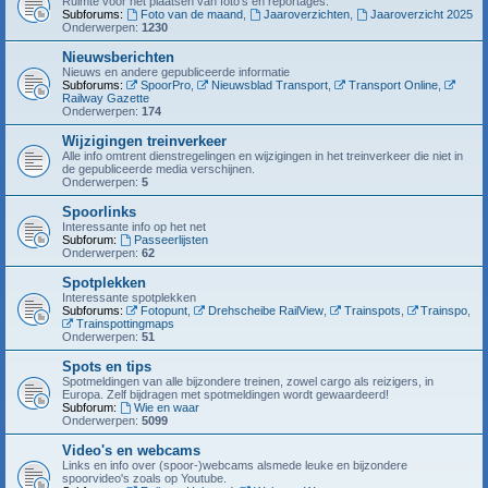
Ruimte voor het plaatsen van foto's en reportages.
Subforums:
Foto van de maand
,
Jaaroverzichten
,
Jaaroverzicht 2025
Onderwerpen:
1230
Nieuwsberichten
Nieuws en andere gepubliceerde informatie
Subforums:
SpoorPro
,
Nieuwsblad Transport
,
Transport Online
,
Railway Gazette
Onderwerpen:
174
Wijzigingen treinverkeer
Alle info omtrent dienstregelingen en wijzigingen in het treinverkeer die niet in
de gepubliceerde media verschijnen.
Onderwerpen:
5
Spoorlinks
Interessante info op het net
Subforum:
Passeerlijsten
Onderwerpen:
62
Spotplekken
Interessante spotplekken
Subforums:
Fotopunt
,
Drehscheibe RailView
,
Trainspots
,
Trainspo
,
Trainspottingmaps
Onderwerpen:
51
Spots en tips
Spotmeldingen van alle bijzondere treinen, zowel cargo als reizigers, in
Europa. Zelf bijdragen met spotmeldingen wordt gewaardeerd!
Subforum:
Wie en waar
Onderwerpen:
5099
Video's en webcams
Links en info over (spoor-)webcams alsmede leuke en bijzondere
spoorvideo's zoals op Youtube.