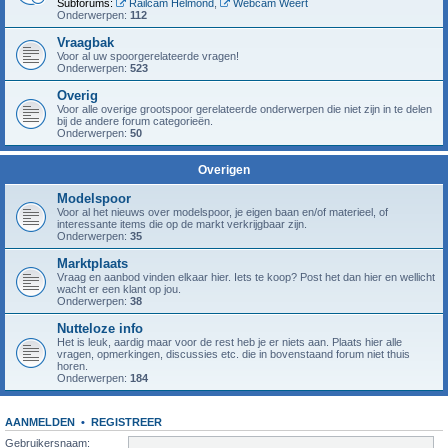
Subforums:
Railcam Helmond
,
Webcam Weert
Onderwerpen:
112
Vraagbak
Voor al uw spoorgerelateerde vragen!
Onderwerpen:
523
Overig
Voor alle overige grootspoor gerelateerde onderwerpen die niet zijn in te delen
bij de andere forum categorieën.
Onderwerpen:
50
Overigen
Modelspoor
Voor al het nieuws over modelspoor, je eigen baan en/of materieel, of
interessante items die op de markt verkrijgbaar zijn.
Onderwerpen:
35
Marktplaats
Vraag en aanbod vinden elkaar hier. Iets te koop? Post het dan hier en wellicht
wacht er een klant op jou.
Onderwerpen:
38
Nutteloze info
Het is leuk, aardig maar voor de rest heb je er niets aan. Plaats hier alle
vragen, opmerkingen, discussies etc. die in bovenstaand forum niet thuis
horen.
Onderwerpen:
184
AANMELDEN
•
REGISTREER
Gebruikersnaam: