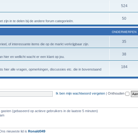
524
50
t zijn in te delen bij de andere forum categorieën.
ONDERWERPEN
35
eel, of interessante items die op de markt verkrijgbaar zijn.
38
n hier en wellicht wacht er een klant op jou.
184
aats hier alle vragen, opmerkingen, discussies etc. die in bovenstaand
Ik ben mijn wachtwoord vergeten
|
Onthouden
7 gasten (gebaseerd op actieve gebruikers in de laatste 5 minuten)
 am
Ons nieuwste lid is
Ronald049