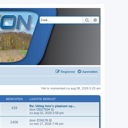
Zoek
Uitgebreid zoeke
Registreer
Aanmelden
Het is momenteel za aug 08, 2026 5:20 am
BERICHTEN
LAATSTE BERICHT
Re: Uitleg foto's plaatsen op…
428
B
door
DDZ7504
e
zo aug 02, 2026 5:58 pm
k
i
B
door
ZO6176
2406
j
e
zo mei 17, 2026 7:46 pm
k
k