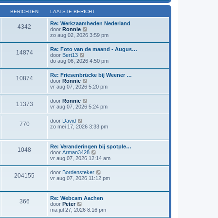
l
i
a
j
BERICHTEN
LAATSTE BERICHT
a
k
t
l
Re: Werkzaamheden Nederland
4342
s
a
B
door
Ronnie
t
a
e
zo aug 02, 2026 3:59 pm
e
t
k
b
s
i
Re: Foto van de maand - Augus…
e
t
14874
j
B
door
Bert13
r
e
k
e
do aug 06, 2026 4:50 pm
i
b
l
k
c
e
a
i
h
r
Re: Friesenbrücke bij Weener …
a
10874
j
t
i
B
door
Ronnie
t
k
c
e
vr aug 07, 2026 5:20 pm
s
l
h
k
t
a
t
i
e
B
door
Ronnie
a
11373
j
b
e
vr aug 07, 2026 5:24 pm
t
k
e
k
s
l
r
i
t
B
door
David
a
i
770
j
e
e
zo mei 17, 2026 3:33 pm
a
c
k
b
k
t
h
l
e
i
s
t
a
r
j
t
Re: Veranderingen bij spotple…
a
i
1048
k
e
B
door
Arman3428
t
c
l
b
e
vr aug 07, 2026 12:14 am
s
h
a
e
k
t
t
a
r
i
e
B
door
Bordensteker
t
i
204155
j
b
e
vr aug 07, 2026 11:12 pm
s
c
k
e
k
t
h
l
r
i
e
t
a
i
j
b
Re: Webcam Aachen
a
c
366
k
e
B
door
Peter
t
h
l
r
e
ma jul 27, 2026 8:16 pm
s
t
a
i
k
t