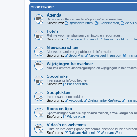
GROOTSPOOR
Agenda
Bijzondere ritten en andere 'spoorse' evenementen
Subforums:
Bijzondere ritten
,
Evenementen
,
Werkza
Foto's
Ruimte voor het plaatsen van foto's en reportages.
Subforums:
Foto van de maand
,
Jaaroverzichten
,
Ja
Nieuwsberichten
Nieuws en andere gepubliceerde informatie
Subforums:
SpoorPro
,
Nieuwsblad Transport
,
Transp
Wijzigingen treinverkeer
Alle info omtrent dienstregelingen en wijzigingen in het trein
Spoorlinks
Interessante info op het net
Subforum:
Passeerlijsten
Spotplekken
Interessante spotplekken
Subforums:
Fotopunt
,
Drehscheibe RailView
,
Trainsp
Spots en tips
Spotmeldingen van alle bijzondere treinen, zowel cargo als r
Subforum:
Wie en waar
Video's en webcams
Links en info over (spoor-)webcams alsmede leuke en bijzon
Subforums:
Railcam Helmond
,
Webcam Weert