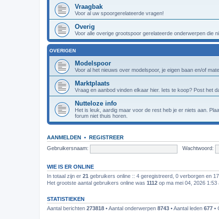
Vraagbak
Voor al uw spoorgerelateerde vragen!
Overig
Voor alle overige grootspoor gerelateerde onderwerpen die nie
OVERIGEN
Modelspoor
Voor al het nieuws over modelspoor, je eigen baan en/of materi
Marktplaats
Vraag en aanbod vinden elkaar hier. Iets te koop? Post het da
Nutteloze info
Het is leuk, aardig maar voor de rest heb je er niets aan. Pl
forum niet thuis horen.
AANMELDEN
•
REGISTREER
Gebruikersnaam:
Wachtwoord:
WIE IS ER ONLINE
In totaal zijn er
21
gebruikers online :: 4 geregistreerd, 0 verborgen en 1
Het grootste aantal gebruikers online was
1112
op ma mei 04, 2026 1:53
STATISTIEKEN
Aantal berichten
273818
• Aantal onderwerpen
8743
• Aantal leden
677
• 