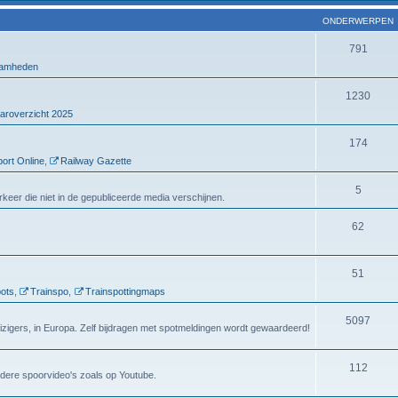
ONDERWERPEN
791
amheden
1230
aroverzicht 2025
174
ort Online
,
Railway Gazette
5
verkeer die niet in de gepubliceerde media verschijnen.
62
51
ots
,
Trainspo
,
Trainspottingmaps
5097
eizigers, in Europa. Zelf bijdragen met spotmeldingen wordt gewaardeerd!
112
dere spoorvideo's zoals op Youtube.