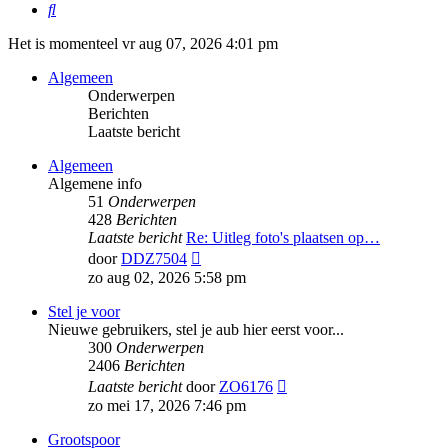
Zoek
Het is momenteel vr aug 07, 2026 4:01 pm
Algemeen
Onderwerpen
Berichten
Laatste bericht
Algemeen
Algemene info
51
Onderwerpen
428
Berichten
Laatste bericht
Re: Uitleg foto's plaatsen op…
Bekijk
door
DDZ7504
laatste
zo aug 02, 2026 5:58 pm
bericht
Stel je voor
Nieuwe gebruikers, stel je aub hier eerst voor...
300
Onderwerpen
2406
Berichten
Bekijk
Laatste bericht
door
ZO6176
laatste
zo mei 17, 2026 7:46 pm
bericht
Grootspoor