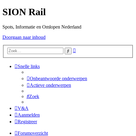
SION Rail
Spots, Informatie en Omlopen Nederland
Doorgaan naar inhoud
Uitgebreid
Zoek
zoeken
Snelle links
Onbeantwoorde onderwerpen
Actieve onderwerpen
Zoek
V&A
Aanmelden
Registreer
Forumoverzicht