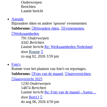
Onderwerpen
Berichten
Laatste bericht
Agenda
Bijzondere ritten en andere 'spoorse' evenementen
Subforums:
Bijzondere ritten
,
Evenementen
,
Werkzaamheden
791
Onderwerpen
4342
Berichten
Laatste bericht
Re: Werkzaamheden Nederland
Bekijk
door
Ronnie
laatste
zo aug 02, 2026 3:59 pm
bericht
Foto's
Ruimte voor het plaatsen van foto's en reportages.
Subforums:
Foto van de maand
,
Jaaroverzichten
,
Jaaroverzicht 2025
1230
Onderwerpen
14874
Berichten
Laatste bericht
Re: Foto van de maand - Augus…
Bekijk
door
Bert13
laatste
do aug 06, 2026 4:50 pm
bericht