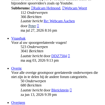
bijzondere spoorvideo's zoals op Youtube.
Subforums:
Railcam Helmond
,
Webcam Weert
112
Onderwerpen
366
Berichten
Laatste bericht
Re: Webcam Aachen
Bekijk
door
Peter
laatste
ma jul 27, 2026 8:16 pm
bericht
Vraagbak
Voor al uw spoorgerelateerde vragen!
523
Onderwerpen
3041
Berichten
Bekijk
Laatste bericht
door
DDZ7504
laatste
ma aug 03, 2026 9:13 pm
bericht
Overig
Voor alle overige grootspoor gerelateerde onderwerpen die
niet zijn in te delen bij de andere forum categorieën.
50
Onderwerpen
680
Berichten
Bekijk
Laatste bericht
door
Blericktrein
laatste
za jun 13, 2026 9:39 pm
bericht
Overigen