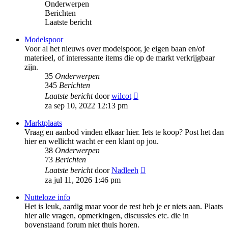
Onderwerpen
Berichten
Laatste bericht
Modelspoor
Voor al het nieuws over modelspoor, je eigen baan en/of
materieel, of interessante items die op de markt verkrijgbaar
zijn.
35
Onderwerpen
345
Berichten
Bekijk
Laatste bericht
door
wilcot
laatste
za sep 10, 2022 12:13 pm
bericht
Marktplaats
Vraag en aanbod vinden elkaar hier. Iets te koop? Post het dan
hier en wellicht wacht er een klant op jou.
38
Onderwerpen
73
Berichten
Bekijk
Laatste bericht
door
Nadleeh
laatste
za jul 11, 2026 1:46 pm
bericht
Nutteloze info
Het is leuk, aardig maar voor de rest heb je er niets aan. Plaats
hier alle vragen, opmerkingen, discussies etc. die in
bovenstaand forum niet thuis horen.