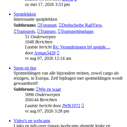
laatste
zo mei 17, 2026 3:33 pm
bericht
Spotplekken
Interessante spotplekken
Subforums:
Fotopunt
,
Drehscheibe RailView
,
Trainspots
,
Trainspo
,
Trainspottingmaps
51
Onderwerpen
1048
Berichten
Laatste bericht
Re: Veranderingen bij spotple…
Bekijk
door
Arman3428
laatste
vr aug 07, 2026 12:14 am
bericht
Spots en tips
Spotmeldingen van alle bijzondere treinen, zowel cargo als
reizigers, in Europa. Zelf bijdragen met spotmeldingen wordt
gewaardeerd!
Subforum:
Wie en waar
5096
Onderwerpen
204144
Berichten
Bekijk
Laatste bericht
door
JWR1972
laatste
vr aug 07, 2026 3:28 pm
bericht
Video's en webcams
Links en info over (spoor-)webcams alsmede leuke en