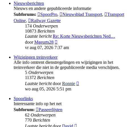
Nieuwsberichten
Nieuws en andere gepubliceerde informatie
Subforums:
SpoorPro
,
Nieuwsblad Transport
,
Transport
Online
,
Railway Gazette
174
Onderwerpen
10873
Berichten
Laatste bericht
Re: Korte Nieuwsberichten Ned…
Bekijk
door
Mgeurts28
laatste
vr aug 07, 2026 7:37 am
bericht
Wijzigingen treinverkeer
Alle info omtrent dienstregelingen en wijzigingen in het
treinverkeer die niet in de gepubliceerde media verschijnen.
5
Onderwerpen
11372
Berichten
Bekijk
Laatste bericht
door
Ronnie
laatste
wo aug 05, 2026 5:51 pm
bericht
Spoorlinks
Interessante info op het net
Subforum:
Passeerlijsten
62
Onderwerpen
770
Berichten
Bekijk
Laatste bericht
door
David