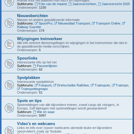
Ruimte voor het plaatsen van foto's en reportages.
Subforums:
Foto van de maand
,
Jaaroverzichten
,
Jaaroverzicht 2025
Onderwerpen:
1230
Nieuwsberichten
Nieuws en andere gepubliceerde informatie
Subforums:
SpoorPro
,
Nieuwsblad Transport
,
Transport Online
,
Railway Gazette
Onderwerpen:
174
Wijzigingen treinverkeer
Alle info omtrent dienstregelingen en wijzigingen in het treinverkeer die niet in
de gepubliceerde media verschijnen.
Onderwerpen:
5
Spoorlinks
Interessante info op het net
Subforum:
Passeerlijsten
Onderwerpen:
62
Spotplekken
Interessante spotplekken
Subforums:
Fotopunt
,
Drehscheibe RailView
,
Trainspots
,
Trainspo
,
Trainspottingmaps
Onderwerpen:
51
Spots en tips
Spotmeldingen van alle bijzondere treinen, zowel cargo als reizigers, in
Europa. Zelf bijdragen met spotmeldingen wordt gewaardeerd!
Subforum:
Wie en waar
Onderwerpen:
5097
Video's en webcams
Links en info over (spoor-)webcams alsmede leuke en bijzondere
spoorvideo's zoals op Youtube.