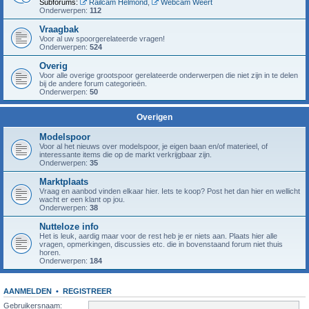
Subforums:
Railcam Helmond
,
Webcam Weert
Onderwerpen:
112
Vraagbak
Voor al uw spoorgerelateerde vragen!
Onderwerpen:
524
Overig
Voor alle overige grootspoor gerelateerde onderwerpen die niet zijn in te delen
bij de andere forum categorieën.
Onderwerpen:
50
Overigen
Modelspoor
Voor al het nieuws over modelspoor, je eigen baan en/of materieel, of
interessante items die op de markt verkrijgbaar zijn.
Onderwerpen:
35
Marktplaats
Vraag en aanbod vinden elkaar hier. Iets te koop? Post het dan hier en wellicht
wacht er een klant op jou.
Onderwerpen:
38
Nutteloze info
Het is leuk, aardig maar voor de rest heb je er niets aan. Plaats hier alle
vragen, opmerkingen, discussies etc. die in bovenstaand forum niet thuis
horen.
Onderwerpen:
184
AANMELDEN
•
REGISTREER
Gebruikersnaam: