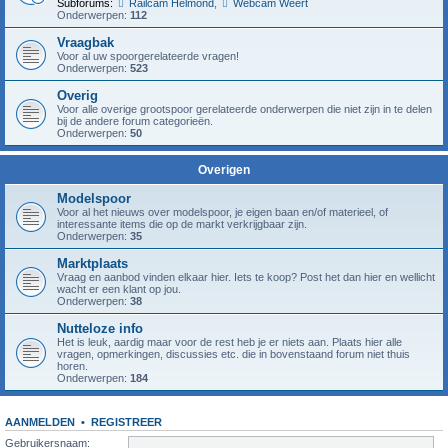
Subforums:
Railcam Helmond
,
Webcam Weert
Onderwerpen:
112
Vraagbak
Voor al uw spoorgerelateerde vragen!
Onderwerpen:
523
Overig
Voor alle overige grootspoor gerelateerde onderwerpen die niet zijn in te delen
bij de andere forum categorieën.
Onderwerpen:
50
Overigen
Modelspoor
Voor al het nieuws over modelspoor, je eigen baan en/of materieel, of
interessante items die op de markt verkrijgbaar zijn.
Onderwerpen:
35
Marktplaats
Vraag en aanbod vinden elkaar hier. Iets te koop? Post het dan hier en wellicht
wacht er een klant op jou.
Onderwerpen:
38
Nutteloze info
Het is leuk, aardig maar voor de rest heb je er niets aan. Plaats hier alle
vragen, opmerkingen, discussies etc. die in bovenstaand forum niet thuis
horen.
Onderwerpen:
184
AANMELDEN
•
REGISTREER
Gebruikersnaam: