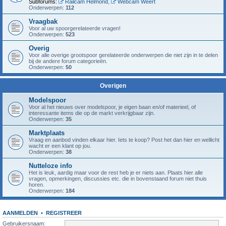
Subforums:
Railcam Helmond
,
Webcam Weert
Onderwerpen:
112
Vraagbak
Voor al uw spoorgerelateerde vragen!
Onderwerpen:
523
Overig
Voor alle overige grootspoor gerelateerde onderwerpen die niet zijn in te delen
bij de andere forum categorieën.
Onderwerpen:
50
Overigen
Modelspoor
Voor al het nieuws over modelspoor, je eigen baan en/of materieel, of
interessante items die op de markt verkrijgbaar zijn.
Onderwerpen:
35
Marktplaats
Vraag en aanbod vinden elkaar hier. Iets te koop? Post het dan hier en wellicht
wacht er een klant op jou.
Onderwerpen:
38
Nutteloze info
Het is leuk, aardig maar voor de rest heb je er niets aan. Plaats hier alle
vragen, opmerkingen, discussies etc. die in bovenstaand forum niet thuis
horen.
Onderwerpen:
184
AANMELDEN
•
REGISTREER
Gebruikersnaam: