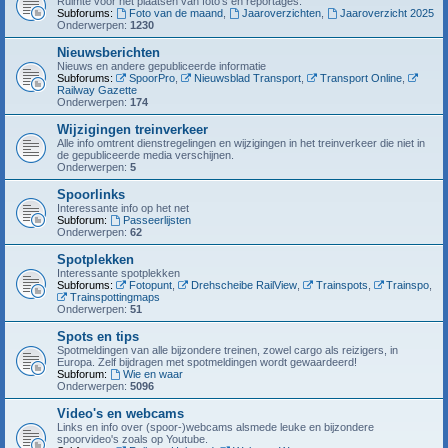
Ruimte voor het plaatsen van foto's en reportages.
Subforums:
Foto van de maand
,
Jaaroverzichten
,
Jaaroverzicht 2025
Onderwerpen:
1230
Nieuwsberichten
Nieuws en andere gepubliceerde informatie
Subforums:
SpoorPro
,
Nieuwsblad Transport
,
Transport Online
,
Railway Gazette
Onderwerpen:
174
Wijzigingen treinverkeer
Alle info omtrent dienstregelingen en wijzigingen in het treinverkeer die niet in
de gepubliceerde media verschijnen.
Onderwerpen:
5
Spoorlinks
Interessante info op het net
Subforum:
Passeerlijsten
Onderwerpen:
62
Spotplekken
Interessante spotplekken
Subforums:
Fotopunt
,
Drehscheibe RailView
,
Trainspots
,
Trainspo
,
Trainspottingmaps
Onderwerpen:
51
Spots en tips
Spotmeldingen van alle bijzondere treinen, zowel cargo als reizigers, in
Europa. Zelf bijdragen met spotmeldingen wordt gewaardeerd!
Subforum:
Wie en waar
Onderwerpen:
5096
Video's en webcams
Links en info over (spoor-)webcams alsmede leuke en bijzondere
spoorvideo's zoals op Youtube.