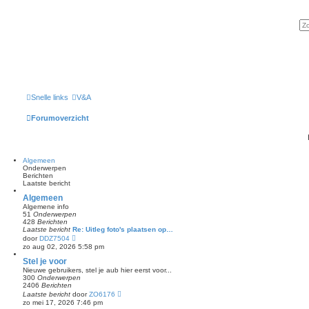
Snelle links
V&A
Forumoverzicht
Algemeen
Onderwerpen
Berichten
Laatste bericht
Algemeen
Algemene info
51
Onderwerpen
428
Berichten
Laatste bericht
Re: Uitleg foto's plaatsen op…
B
door
DDZ7504
e
zo aug 02, 2026 5:58 pm
k
i
Stel je voor
j
Nieuwe gebruikers, stel je aub hier eerst voor...
k
300
Onderwerpen
l
2406
Berichten
a
B
Laatste bericht
door
ZO6176
a
e
zo mei 17, 2026 7:46 pm
t
k