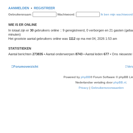
h
t
i
t
e
j
AANMELDEN
•
REGISTREER
b
k
e
l
Gebruikersnaam:
r
Wachtwoord:
Ik ben mijn wachtwoord
a
i
a
c
t
h
WIE IS ER ONLINE
s
t
t
In totaal zijn er
30
gebruikers online :: 9 geregistreerd, 0 verborgen en 21 gasten (geba
e
minuten)
b
Het grootste aantal gebruikers online was
e
1112
op ma mei 04, 2026 1:53 am
r
i
STATISTIEKEN
c
h
Aantal berichten
273835
• Aantal onderwerpen
8743
• Aantal leden
677
• Ons nieuwste l
t
Forumoverzicht
Verw
Powered by
phpBB
® Forum Software © phpBB Lim
Nederlandse vertaling door
phpBB.nl
.
Privacy
|
Gebruikersvoorwaarden