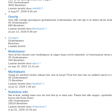
k
r
524
Onderwerpen
l
i
3042
Berichten
a
B
c
Laatste bericht
door
mtb896
a
e
h
vr aug 07, 2026 8:45 pm
t
k
t
s
i
Overig
t
j
Voor alle overige grootspoor gerelateerde onderwerpen die niet zijn in te delen bij de an
e
k
50
Onderwerpen
b
l
680
Berichten
e
a
B
Laatste bericht
r
door
Blericktrein
a
e
i
za jun 13, 2026 9:39 pm
t
k
c
s
i
h
Overigen
t
j
t
Onderwerpen
e
k
Berichten
b
l
Laatste bericht
e
a
r
a
Modelspoor
i
t
c
Voor al het nieuws over modelspoor, je eigen baan en/of materieel, of interessante items di
s
h
35
Onderwerpen
t
t
345
Berichten
e
B
Laatste bericht
door
wilcot
b
e
za sep 10, 2022 12:13 pm
e
k
r
i
Marktplaats
i
j
c
Vraag en aanbod vinden elkaar hier. Iets te koop? Post het dan hier en wellicht wacht er 
k
h
38
Onderwerpen
l
t
73
Berichten
a
B
Laatste bericht
door
Nadleeh
a
e
za jul 11, 2026 1:46 pm
t
k
s
i
Nutteloze info
t
j
Het is leuk, aardig maar voor de rest heb je er niets aan. Plaats hier alle vragen, opmerki
e
k
forum niet thuis horen.
b
l
184
Onderwerpen
e
a
18519
Berichten
r
a
B
Laatste bericht
door
Hollandrail
i
t
e
c
vr jul 31, 2026 10:53 pm
s
k