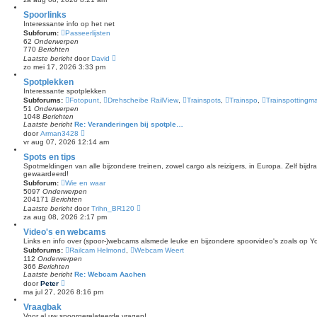
t
t
k
s
i
Spoorlinks
t
j
Interessante info op het net
e
k
Subforum:
Passeerlijsten
b
l
e
62
Onderwerpen
a
r
770
Berichten
a
i
B
Laatste bericht
door
David
t
c
e
zo mei 17, 2026 3:33 pm
s
h
k
t
t
i
Spotplekken
e
j
b
Interessante spotplekken
k
e
Subforums:
Fotopunt
,
Drehscheibe RailView
,
Trainspots
,
Trainspo
,
Trainspottingm
l
r
51
Onderwerpen
a
i
1048
Berichten
a
c
Laatste bericht
Re: Veranderingen bij spotple…
t
h
B
door
Arman3428
s
t
e
vr aug 07, 2026 12:14 am
t
k
e
i
Spots en tips
b
j
e
Spotmeldingen van alle bijzondere treinen, zowel cargo als reizigers, in Europa. Zelf bij
k
r
gewaardeerd!
l
i
Subforum:
Wie en waar
a
c
5097
Onderwerpen
a
h
204171
Berichten
t
t
B
Laatste bericht
door
Trihn_BR120
s
e
za aug 08, 2026 2:17 pm
t
k
e
i
Video's en webcams
b
j
e
Links en info over (spoor-)webcams alsmede leuke en bijzondere spoorvideo's zoals op Y
k
r
Subforums:
Railcam Helmond
,
Webcam Weert
l
i
112
Onderwerpen
a
c
366
Berichten
a
h
Laatste bericht
Re: Webcam Aachen
t
t
B
door
Peter
s
e
ma jul 27, 2026 8:16 pm
t
k
e
i
Vraagbak
b
j
e
Voor al uw spoorgerelateerde vragen!