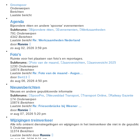
s
i
Grootspoor
t
j
Onderwerpen
e
k
Berichten
b
l
Laatste bericht
e
a
r
a
Agenda
i
t
c
Bijzondere ritten en andere 'spoorse' evenementen
s
h
Subforums:
Bijzondere ritten
,
Evenementen
,
Werkzaamheden
t
t
791
Onderwerpen
e
4342
Berichten
b
Laatste bericht
Re: Werkzaamheden Nederland
e
B
r
door
Ronnie
e
i
zo aug 02, 2026 3:59 pm
k
c
i
h
Foto's
j
t
Ruimte voor het plaatsen van foto's en reportages.
k
Subforums:
Foto van de maand
,
Jaaroverzichten
,
Jaaroverzicht 2025
l
1230
Onderwerpen
a
14874
Berichten
a
Laatste bericht
Re: Foto van de maand - Augus…
t
B
door
Bert13
s
e
do aug 06, 2026 4:50 pm
t
k
e
i
Nieuwsberichten
b
j
e
Nieuws en andere gepubliceerde informatie
k
r
Subforums:
SpoorPro
,
Nieuwsblad Transport
,
Transport Online
,
Railway Gazette
l
i
174
Onderwerpen
a
c
10874
Berichten
a
h
Laatste bericht
Re: Friesenbrücke bij Weener …
t
t
B
door
Ronnie
s
e
vr aug 07, 2026 5:20 pm
t
k
e
i
Wijzigingen treinverkeer
b
j
e
Alle info omtrent dienstregelingen en wijzigingen in het treinverkeer die niet in de gepubl
k
r
5
Onderwerpen
l
i
11374
Berichten
a
c
B
Laatste bericht
door
Ronnie
a
h
e
za aug 08, 2026 8:21 am