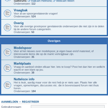
Subforums:
Railcam Helmond
,
Webcam Weert
Onderwerpen:
112
Vraagbak
Voor al uw spoorgerelateerde vragen!
Onderwerpen:
524
Overig
Voor alle overige grootspoor gerelateerde onderwerpen die niet zijn in te delen
bij de andere forum categorieën.
Onderwerpen:
50
Overigen
Modelspoor
Voor al het nieuws over modelspoor, je eigen baan en/of materieel, of
interessante items die op de markt verkrijgbaar zijn.
Onderwerpen:
35
Marktplaats
Vraag en aanbod vinden elkaar hier. Iets te koop? Post het dan hier en wellicht
wacht er een klant op jou.
Onderwerpen:
38
Nutteloze info
Het is leuk, aardig maar voor de rest heb je er niets aan. Plaats hier alle
vragen, opmerkingen, discussies etc. die in bovenstaand forum niet thuis
horen.
Onderwerpen:
184
AANMELDEN
•
REGISTREER
Gebruikersnaam: