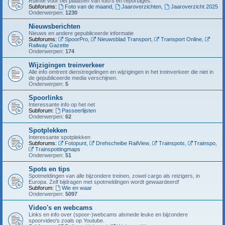
Ruimte voor het plaatsen van foto's en reportages.
Subforums:
Foto van de maand
,
Jaaroverzichten
,
Jaaroverzicht 2025
Onderwerpen:
1230
Nieuwsberichten
Nieuws en andere gepubliceerde informatie
Subforums:
SpoorPro
,
Nieuwsblad Transport
,
Transport Online
,
Railway Gazette
Onderwerpen:
174
Wijzigingen treinverkeer
Alle info omtrent dienstregelingen en wijzigingen in het treinverkeer die niet in
de gepubliceerde media verschijnen.
Onderwerpen:
5
Spoorlinks
Interessante info op het net
Subforum:
Passeerlijsten
Onderwerpen:
62
Spotplekken
Interessante spotplekken
Subforums:
Fotopunt
,
Drehscheibe RailView
,
Trainspots
,
Trainspo
,
Trainspottingmaps
Onderwerpen:
51
Spots en tips
Spotmeldingen van alle bijzondere treinen, zowel cargo als reizigers, in
Europa. Zelf bijdragen met spotmeldingen wordt gewaardeerd!
Subforum:
Wie en waar
Onderwerpen:
5097
Video's en webcams
Links en info over (spoor-)webcams alsmede leuke en bijzondere
spoorvideo's zoals op Youtube.