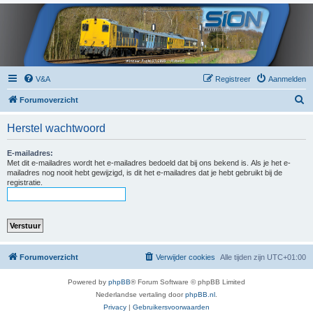
V&A
Registreer
Aanmelden
Z
Forumoverzicht
o
Herstel wachtwoord
e
k
E-mailadres:
Met dit e-mailadres wordt het e-mailadres bedoeld dat bij ons bekend is. Als je het e-
mailadres nog nooit hebt gewijzigd, is dit het e-mailadres dat je hebt gebruikt bij de
registratie.
Forumoverzicht
Verwijder cookies
Alle tijden zijn
UTC+01:00
Powered by
phpBB
® Forum Software © phpBB Limited
Nederlandse vertaling door
phpBB.nl
.
Privacy
|
Gebruikersvoorwaarden