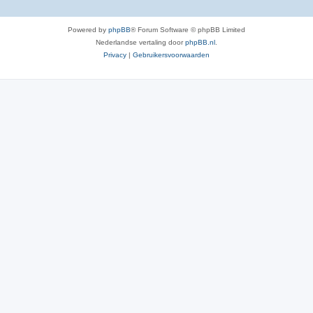
Powered by
phpBB
® Forum Software © phpBB Limited
Nederlandse vertaling door
phpBB.nl
.
Privacy
|
Gebruikersvoorwaarden