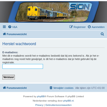
V&A
Registreer
Aanmelden
Z
Forumoverzicht
o
Herstel wachtwoord
e
k
E-mailadres:
Met dit e-mailadres wordt het e-mailadres bedoeld dat bij ons bekend is. Als je het e-
mailadres nog nooit hebt gewijzigd, is dit het e-mailadres dat je hebt gebruikt bij de
registratie.
Forumoverzicht
Verwijder cookies
Alle tijden zijn
UTC+01:00
Powered by
phpBB
® Forum Software © phpBB Limited
Nederlandse vertaling door
phpBB.nl
.
Privacy
|
Gebruikersvoorwaarden