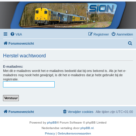
V&A
Registreer
Aanmelden
Z
Forumoverzicht
o
Herstel wachtwoord
e
k
E-mailadres:
Met dit e-mailadres wordt het e-mailadres bedoeld dat bij ons bekend is. Als je het e-
mailadres nog nooit hebt gewijzigd, is dit het e-mailadres dat je hebt gebruikt bij de
registratie.
Forumoverzicht
Verwijder cookies
Alle tijden zijn
UTC+01:00
Powered by
phpBB
® Forum Software © phpBB Limited
Nederlandse vertaling door
phpBB.nl
.
Privacy
|
Gebruikersvoorwaarden