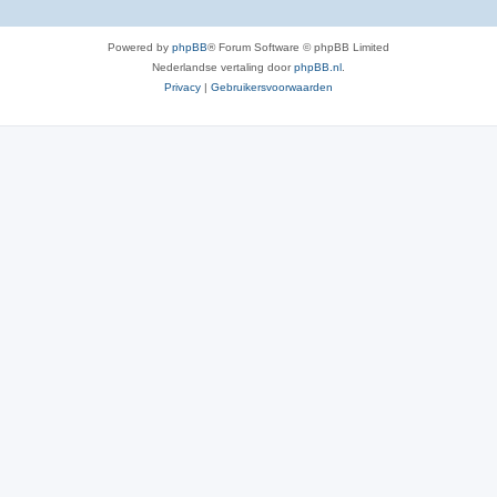
Powered by
phpBB
® Forum Software © phpBB Limited
Nederlandse vertaling door
phpBB.nl
.
Privacy
|
Gebruikersvoorwaarden