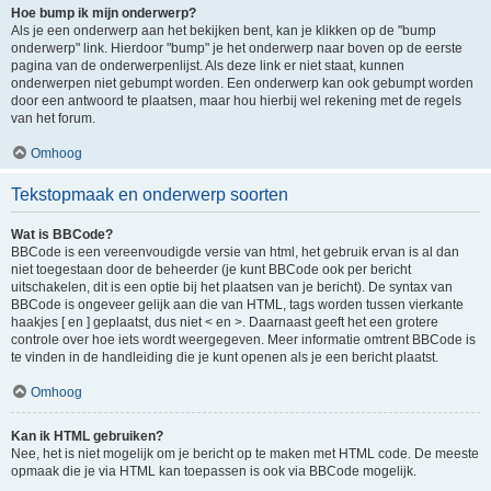
Hoe bump ik mijn onderwerp?
Als je een onderwerp aan het bekijken bent, kan je klikken op de "bump
onderwerp" link. Hierdoor "bump" je het onderwerp naar boven op de eerste
pagina van de onderwerpenlijst. Als deze link er niet staat, kunnen
onderwerpen niet gebumpt worden. Een onderwerp kan ook gebumpt worden
door een antwoord te plaatsen, maar hou hierbij wel rekening met de regels
van het forum.
Omhoog
Tekstopmaak en onderwerp soorten
Wat is BBCode?
BBCode is een vereenvoudigde versie van html, het gebruik ervan is al dan
niet toegestaan door de beheerder (je kunt BBCode ook per bericht
uitschakelen, dit is een optie bij het plaatsen van je bericht). De syntax van
BBCode is ongeveer gelijk aan die van HTML, tags worden tussen vierkante
haakjes [ en ] geplaatst, dus niet < en >. Daarnaast geeft het een grotere
controle over hoe iets wordt weergegeven. Meer informatie omtrent BBCode is
te vinden in de handleiding die je kunt openen als je een bericht plaatst.
Omhoog
Kan ik HTML gebruiken?
Nee, het is niet mogelijk om je bericht op te maken met HTML code. De meeste
opmaak die je via HTML kan toepassen is ook via BBCode mogelijk.