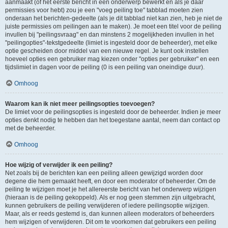
aanmaakt (of het eerste bericht in een onderwerp bewerkt en als je daar
permissies voor hebt) zou je een "voeg peiling toe" tabblad moeten zien
onderaan het berichten-gedeelte (als je dit tabblad niet kan zien, heb je niet de
juiste permissies om peilingen aan te maken). Je moet een titel voor de peiling
invullen bij "peilingsvraag" en dan minstens 2 mogelijkheden invullen in het
"peilingopties"-tekstgedeelte (limiet is ingesteld door de beheerder), met elke
optie gescheiden door middel van een nieuwe regel. Je kunt ook instellen
hoeveel opties een gebruiker mag kiezen onder "opties per gebruiker" en een
tijdslimiet in dagen voor de peiling (0 is een peiling van oneindige duur).
Omhoog
Waarom kan ik niet meer peilingsopties toevoegen?
De limiet voor de peilingsopties is ingesteld door de beheerder. Indien je meer
opties denkt nodig te hebben dan het toegestane aantal, neem dan contact op
met de beheerder.
Omhoog
Hoe wijzig of verwijder ik een peiling?
Net zoals bij de berichten kan een peiling alleen gewijzigd worden door
degene die hem gemaakt heeft, en door een moderator of beheerder. Om de
peiling te wijzigen moet je het allereerste bericht van het onderwerp wijzigen
(hieraan is de peiling gekoppeld). Als er nog geen stemmen zijn uitgebracht,
kunnen gebruikers de peiling verwijderen of iedere peilingsoptie wijzigen.
Maar, als er reeds gestemd is, dan kunnen alleen moderators of beheerders
hem wijzigen of verwijderen. Dit om te voorkomen dat gebruikers een peiling