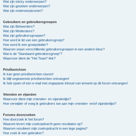
Wat zijn sticky onderwerpen?
Wat zijn gesloten onderwerpen?
Wat zijn onderwerpiconen?
Gebruikers en gebruikersgroepen
Wat zijn Beheerders?
Wat zijn Moderators?
Wat zijn gebruikersgroepen?
Hoe word ik lid van een gebruikersgroep?
Hoe word ik een groepsleider?
Waarom staan verschillende gebruikersgroepen in een andere kleur?
Wat is de "Standaard gebruikersgroep"?
Waarvoor dient de "Het Team"-link?
Privéberichten
Ik kan geen privéberichten sturen!
Ik blijf ongewenste privéberichten ontvangen!
Ik heb spam of een e-mail met ongepaste inhoud van iemand op dit forum ontvangen!
Vrienden en vijanden
Waarvoor dient mijn vrienden- en vijandenlijst?
Hoe verwijder of voeg ik gebruikers toe aan mijn vrienden- en/of vijandenlijst?
Forums doorzoeken
Hoe doorzoek ik het forum?
Waarom levert mijn zoekopdracht geen resultaten op?
Waarom resulteert mijn zoekopdracht in een lege pagina?
Hoe zoek ik een gebruiker?