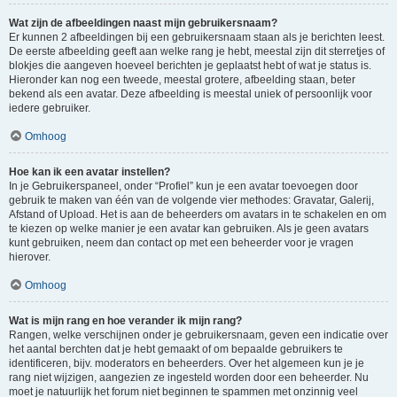
Wat zijn de afbeeldingen naast mijn gebruikersnaam?
Er kunnen 2 afbeeldingen bij een gebruikersnaam staan als je berichten leest.
De eerste afbeelding geeft aan welke rang je hebt, meestal zijn dit sterretjes of
blokjes die aangeven hoeveel berichten je geplaatst hebt of wat je status is.
Hieronder kan nog een tweede, meestal grotere, afbeelding staan, beter
bekend als een avatar. Deze afbeelding is meestal uniek of persoonlijk voor
iedere gebruiker.
Omhoog
Hoe kan ik een avatar instellen?
In je Gebruikerspaneel, onder “Profiel” kun je een avatar toevoegen door
gebruik te maken van één van de volgende vier methodes: Gravatar, Galerij,
Afstand of Upload. Het is aan de beheerders om avatars in te schakelen en om
te kiezen op welke manier je een avatar kan gebruiken. Als je geen avatars
kunt gebruiken, neem dan contact op met een beheerder voor je vragen
hierover.
Omhoog
Wat is mijn rang en hoe verander ik mijn rang?
Rangen, welke verschijnen onder je gebruikersnaam, geven een indicatie over
het aantal berchten dat je hebt gemaakt of om bepaalde gebruikers te
identificeren, bijv. moderators en beheerders. Over het algemeen kun je je
rang niet wijzigen, aangezien ze ingesteld worden door een beheerder. Nu
moet je natuurlijk het forum niet beginnen te spammen met onzinnig veel