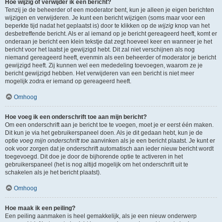
Hoe wijzig of verwijder ik een bericht?
Tenzij je de beheerder of een moderator bent, kun je alleen je eigen berichten
wijzigen en verwijderen. Je kunt een bericht wijzigen (soms maar voor een
beperkte tijd nadat het geplaatst is) door te klikken op de
wijzig
knop van het
desbetreffende bericht. Als er al iemand op je bericht gereageerd heeft, komt er
onderaan je bericht een klein tekstje dat zegt hoeveel keer en wanneer je het
bericht voor het laatst je gewijzigd hebt. Dit zal niet verschijnen als nog
niemand gereageerd heeft, evenmin als een beheerder of moderator je bericht
gewijzigd heeft. Zij kunnen wel een mededeling toevoegen, waarom ze je
bericht gewijzigd hebben. Het verwijderen van een bericht is niet meer
mogelijk zodra er iemand op gereageerd heeft.
Omhoog
Hoe voeg ik een onderschrift toe aan mijn bericht?
Om een onderschrift aan je bericht toe te voegen, moet je er eerst één maken.
Dit kun je via het gebruikerspaneel doen. Als je dit gedaan hebt, kun je de
optie
voeg mijn onderschrift toe
aanvinken als je een bericht plaatst. Je kunt er
ook voor zorgen dat je onderschrift automatisch aan ieder nieuw bericht wordt
toegevoegd. Dit doe je door de bijhorende optie te activeren in het
gebruikerspaneel (het is nog altijd mogelijk om het onderschrift uit te
schakelen als je het bericht plaatst).
Omhoog
Hoe maak ik een peiling?
Een peiling aanmaken is heel gemakkelijk, als je een nieuw onderwerp