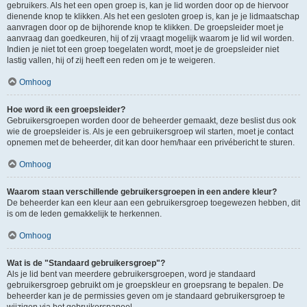
gebruikers. Als het een open groep is, kan je lid worden door op de hiervoor
dienende knop te klikken. Als het een gesloten groep is, kan je je lidmaatschap
aanvragen door op de bijhorende knop te klikken. De groepsleider moet je
aanvraag dan goedkeuren, hij of zij vraagt mogelijk waarom je lid wil worden.
Indien je niet tot een groep toegelaten wordt, moet je de groepsleider niet
lastig vallen, hij of zij heeft een reden om je te weigeren.
Omhoog
Hoe word ik een groepsleider?
Gebruikersgroepen worden door de beheerder gemaakt, deze beslist dus ook
wie de groepsleider is. Als je een gebruikersgroep wil starten, moet je contact
opnemen met de beheerder, dit kan door hem/haar een privébericht te sturen.
Omhoog
Waarom staan verschillende gebruikersgroepen in een andere kleur?
De beheerder kan een kleur aan een gebruikersgroep toegewezen hebben, dit
is om de leden gemakkelijk te herkennen.
Omhoog
Wat is de "Standaard gebruikersgroep"?
Als je lid bent van meerdere gebruikersgroepen, word je standaard
gebruikersgroep gebruikt om je groepskleur en groepsrang te bepalen. De
beheerder kan je de permissies geven om je standaard gebruikersgroep te
wijzigen via het gebruikerspaneel.