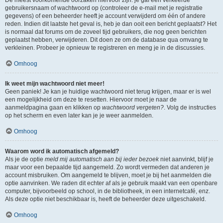
gebruikersnaam of wachtwoord op (controleer de e-mail met je registratie
gegevens) of een beheerder heeft je account verwijderd om één of andere
reden. Indien dit laatste het geval is, heb je dan ooit een bericht geplaatst? Het
is normaal dat forums om de zoveel tijd gebruikers, die nog geen berichten
geplaatst hebben, verwijderen. Dit doen ze om de database qua omvang te
verkleinen. Probeer je opnieuw te registreren en meng je in de discussies.
Omhoog
Ik weet mijn wachtwoord niet meer!
Geen paniek! Je kan je huidige wachtwoord niet terug krijgen, maar er is wel
een mogelijkheid om deze te resetten. Hiervoor moet je naar de
aanmeldpagina gaan en klikken op
wachtwoord vergeten?
. Volg de instructies
op het scherm en even later kan je je weer aanmelden.
Omhoog
Waarom word ik automatisch afgemeld?
Als je de optie
meld mij automatisch aan bij ieder bezoek
niet aanvinkt, blijf je
maar voor een bepaalde tijd aangemeld. Zo wordt vermeden dat anderen je
account misbruiken. Om aangemeld te blijven, moet je bij het aanmelden die
optie aanvinken. We raden dit echter af als je gebruik maakt van een openbare
computer, bijvoorbeeld op school, in de bibliotheek, in een internetcafé, enz.
Als deze optie niet beschikbaar is, heeft de beheerder deze uitgeschakeld.
Omhoog