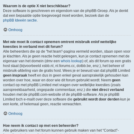
Waarom is de optie X niet beschikbaar?
Deze software is geschreven en eigendom van de phpBB-Groep. Als je denkt
dat een bepaalde optie toegevoegd moet worden, bezoek dan de
phpBB Ideeën sectie
.
Omhoog
Met wie moet ik contact opnemen omtrent misbruik en/of wettelijke
kwesties in verband met dit forum?
Alle beheerders die op de "het team"-pagina vermeld worden, staan open voor
je klachten. Als je geen reactie hebt gekregen, kun je contact opnemen met de
eigenaar van het domein (dmv een
whois lookup
) of, als dit forum op een gratis
host staat (bijvoorbeeld xsbb.nl, nl.forums.cc, dotbb.be, enz.), het beheer of
misbruik-afdeling van de gratis host. Wees je er bewust van dat phpBB Limited
geen inspraak
heeft en dus in geen enkel geval aansprakelijk gehouden kan
worden over hoe, waar en door wie dit forum gebruikt wordt. Neem
geen
contact op met phpBB Limited met vragen over wettelijke kwesties (zoals
aanspreekbaarheid, ongepaste commentaar, enz.) die
niet direct verband
houden met de phpBB.com-website of de phpBB-software. Als je phpBB
Limited toch e-mailt over deze software die
gebruikt wordt door derden
kun je
een korte, of helemaal geen, reactie verwachten.
Omhoog
Hoe neem ik contact op met een beheerder?
Alle gebruikers van het forum kunnen gebruik maken van het “Contact”-