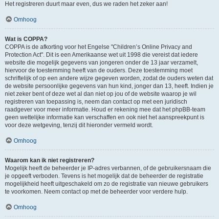
Het registreren duurt maar even, dus we raden het zeker aan!
Omhoog
Wat is COPPA?
COPPA is de afkorting voor het Engelse "Children’s Online Privacy and
Protection Act". Dit is een Amerikaanse wet uit 1998 die vereist dat iedere
website die mogelijk gegevens van jongeren onder de 13 jaar verzamelt,
hiervoor de toestemming heeft van de ouders. Deze toestemming moet
schriftelijk of op een andere wijze gegeven worden, zodat de ouders weten dat
de website persoonlijke gegevens van hun kind, jonger dan 13, heeft. Indien je
niet zeker bent of deze wet al dan niet op jou of de website waarop je wil
registreren van toepassing is, neem dan contact op met een juridisch
raadgever voor meer informatie. Houd er rekening mee dat het phpBB-team
geen wettelijke informatie kan verschaffen en ook niet het aanspreekpunt is
voor deze wetgeving, tenzij dit hieronder vermeld wordt.
Omhoog
Waarom kan ik niet registreren?
Mogelijk heeft de beheerder je IP-adres verbannen, of de gebruikersnaam die
je opgeeft verboden. Tevens is het mogelijk dat de beheerder de registratie
mogelijkheid heeft uitgeschakeld om zo de registratie van nieuwe gebruikers
te voorkomen. Neem contact op met de beheerder voor verdere hulp.
Omhoog