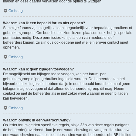
maken en deze daarna vervalsen door de opties te wijzigen.
Omhoog
Waarom kan ik een bepaald forum niet openen?
Sommige forums zijn mogelijk alleen toegankelijk voor bepaalde gebruikers of
gebruikersgroepen. Om berichten te zien, lezen, plaatsen, enz. heb je speciale
permissies nodig. Deze permissies kun je alleen van moderators of
beheerders krijgen, zij zijn dus ook degene met wie je hierover contact moet
opnemen.
Omhoog
Waarom kan ik geen bijlagen toevoegen?
De mogelijkheid om bijlagen toe te voegen, kan per forum, per
gebruikersgroep of per gebruiker ingesteld worden. De beheerder kan het
bijvoorbeeld zo ingesteld hebben dat je in een bepaald forum helemaal geen
bijlagen mag toevoegen of dat alleen de beheerdersgroep dit mag. Neem
contact op met de beheerder als je niet zeker weet waarom je geen bijlagen
kan toevoegen.
Omhoog
Waarom ontving ik een waarschuwing?
Op ieder forum gelden specifieke regels, als je één van deze regels (volgens
de beheerder) overtreedt, kun je een waarschuwing ontvangen. Het sturen van
een waarschuwing naar je is een beslissing van de beheerder, phpBB Limited