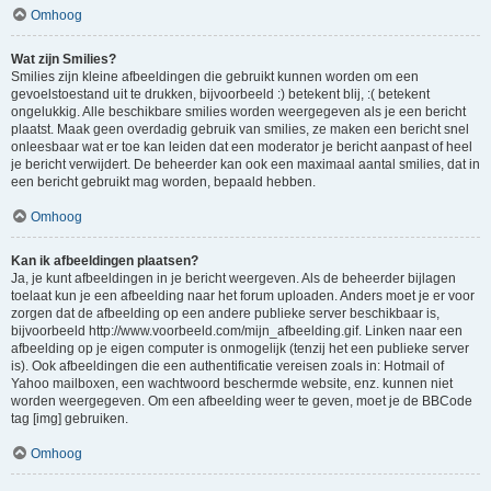
Omhoog
Wat zijn Smilies?
Smilies zijn kleine afbeeldingen die gebruikt kunnen worden om een
gevoelstoestand uit te drukken, bijvoorbeeld :) betekent blij, :( betekent
ongelukkig. Alle beschikbare smilies worden weergegeven als je een bericht
plaatst. Maak geen overdadig gebruik van smilies, ze maken een bericht snel
onleesbaar wat er toe kan leiden dat een moderator je bericht aanpast of heel
je bericht verwijdert. De beheerder kan ook een maximaal aantal smilies, dat in
een bericht gebruikt mag worden, bepaald hebben.
Omhoog
Kan ik afbeeldingen plaatsen?
Ja, je kunt afbeeldingen in je bericht weergeven. Als de beheerder bijlagen
toelaat kun je een afbeelding naar het forum uploaden. Anders moet je er voor
zorgen dat de afbeelding op een andere publieke server beschikbaar is,
bijvoorbeeld http://www.voorbeeld.com/mijn_afbeelding.gif. Linken naar een
afbeelding op je eigen computer is onmogelijk (tenzij het een publieke server
is). Ook afbeeldingen die een authentificatie vereisen zoals in: Hotmail of
Yahoo mailboxen, een wachtwoord beschermde website, enz. kunnen niet
worden weergegeven. Om een afbeelding weer te geven, moet je de BBCode
tag [img] gebruiken.
Omhoog