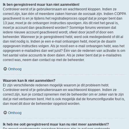
Ik ben geregistreerd maar kan niet aanmelden!
Controleer eerst of je gebruikersnaam en wachtwoord kloppen. Indien ze
correct zijn, kan één of meerdere zaken hiervan de oorzaak zijn. Indien COPPA
geactiveerd is en je tijdens het registratieproces opgaf dat je jonger bent dan
13 jaar, moet je de ontvangen instructies opvolgen. Als dit niet het geval is,
moet je account dan geactiveerd worden? Sommige forums vereisen dat
iedere nieuwe account geactiveerd wordt, ofwel door jezelf of door een
beheerder. Wanneer je je geregistreerd hebt, werd ook medegedeeld of dit al
dan niet nodig is. Indien je een e-mail ontvangen hebt, moet je de daarin
opgegeven instructies volgen. Als je nooit een e-mail ontvangen hebt, was het
opgegeven e-mailadres dan wel juist? Één van de redenen van activatie is om
het aantal valse accounts te doen dalen. Als je zeker bent dat je e-mailadres
correct was, neem dan contact op met de beheerder.
Omhoog
Waarom kan ik niet aanmelden?
Er zijn verschillende redenen mogelijk waarom je dit probleem hebt.
Controleer eerst of je gebruikersnaam en wachtwoord kloppen. Indien ze
correct zijn, kun je contact opnemen met de beheerder om er zeker van te zijn
dat je niet verbannen bent. Het is ook mogelijk dat de forumconfiguratie fout is,
dan moet dit door de beheerder opgelost worden.
Omhoog
Ik heb me ooit geregistreerd maar kan nu niet meer aanmelden!?
De meest voorkomende oorzaken hiervoor zijn: je gaf een verkeerde