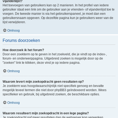
vijandenlijst?
Het toevoegen van gebruikers kan op 2 manieren. In het profiel van iedere
gebruiker staat een link om de gebruiker aan je vrienden- of vijandenlijst toe te
voegen. De tweede manier is via het gebruikerspaneel, je moet dan een
gebruikersnaam opgeven. Op dezelfde pagina kun je gebruikers weer van de
lijst verwijderen.
Omhoog
Forums doorzoeken
Hoe doorzoek ik het forum?
Door een zoekterm op te geven in het zoekveld, die je vindt op de index-,
forum- en onderwerppagina. Uitgebreid zoeken is mogelijk door op de
"zoeken" link te klikken, deze vind je op iedere pagina.
Omhoog
Waarom levert mijn zoekopdracht geen resultaten op?
Je zoekterm was hoogstwaarschijnlijk niet specifiek genoeg en bevatte
mogelijk teveel termen die niet door phpBB3 geïndexeerd worden. Wees
specifieker en gebruik, bij uitgebreid zoeken, de beschikbare opties.
Omhoog
Waarom resulteert mijn zoekopdracht in een lege pagina?
Je zoekopdracht gaf meer resultaten dan de webserver kon verwerken.