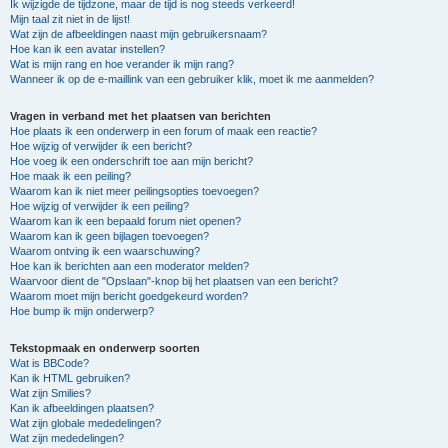
Ik wijzigde de tijdzone, maar de tijd is nog steeds verkeerd!
Mijn taal zit niet in de lijst!
Wat zijn de afbeeldingen naast mijn gebruikersnaam?
Hoe kan ik een avatar instellen?
Wat is mijn rang en hoe verander ik mijn rang?
Wanneer ik op de e-maillink van een gebruiker klik, moet ik me aanmelden?
Vragen in verband met het plaatsen van berichten
Hoe plaats ik een onderwerp in een forum of maak een reactie?
Hoe wijzig of verwijder ik een bericht?
Hoe voeg ik een onderschrift toe aan mijn bericht?
Hoe maak ik een peiling?
Waarom kan ik niet meer peilingsopties toevoegen?
Hoe wijzig of verwijder ik een peiling?
Waarom kan ik een bepaald forum niet openen?
Waarom kan ik geen bijlagen toevoegen?
Waarom ontving ik een waarschuwing?
Hoe kan ik berichten aan een moderator melden?
Waarvoor dient de "Opslaan"-knop bij het plaatsen van een bericht?
Waarom moet mijn bericht goedgekeurd worden?
Hoe bump ik mijn onderwerp?
Tekstopmaak en onderwerp soorten
Wat is BBCode?
Kan ik HTML gebruiken?
Wat zijn Smilies?
Kan ik afbeeldingen plaatsen?
Wat zijn globale mededelingen?
Wat zijn mededelingen?