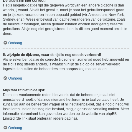
De tijden zijn niet correct!
Het is mogelijk dat de tijd die gegeven wordt van een andere tijdzone is dan
waarin jij woont. Als dit het geval is, moet je naar het gebruikerspaneel gaan
en je tijdzone veranderen in een bepaald gebied (vb: Amsterdam, New York,
Sydney, enz.). Wees er bewust van dat het veranderen van de tijdzone, zoals
de meeste instellingen, alleen gedaan kunnen worden door geregistreerde
gebruikers. Als je nog niet geregistreerd bent is dit een goed moment om dit te
doen.
Omhoog
Ik wijzigde de tijdzone, maar de tijd is nog steeds verkeerd!
Als je zeker bent dat je de correcte tijdzone en zomertijd goed hebt ingevuld en
de tijd is nog steeds anders, is waarschijnlijk de tijd op de server verkeerd
ingesteld en zullen de beheerders een aanpassing moeten doen.
Omhoog
Mijn taal zit niet in de lijst!
De meest voorkomende reden hiervoor is dat de beheerder je taal niet
geïnstalleerd heeft, of dat nog niemand het forum in je taal vertaald heeft. Je
kunt altijd aan de beheerder vragen of hij het talenpakket, dat je nodig hebt, wil
installeren. Indien het nog niet bestaat, mag je gerust de vertaling maken. Meer
informatie hieromtrent kan gevonden worden op de website van phpBB
Limited (de link staat onderaan iedere pagina).
Omhoog