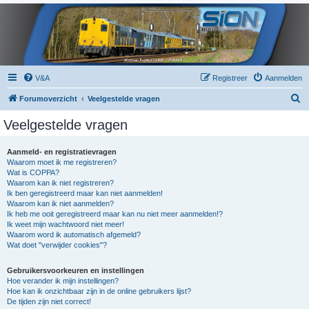
V&A
Registreer
Aanmelden
Z
Forumoverzicht
Veelgestelde vragen
o
Veelgestelde vragen
e
k
Aanmeld- en registratievragen
Waarom moet ik me registreren?
Wat is COPPA?
Waarom kan ik niet registreren?
Ik ben geregistreerd maar kan niet aanmelden!
Waarom kan ik niet aanmelden?
Ik heb me ooit geregistreerd maar kan nu niet meer aanmelden!?
Ik weet mijn wachtwoord niet meer!
Waarom word ik automatisch afgemeld?
Wat doet "verwijder cookies"?
Gebruikersvoorkeuren en instellingen
Hoe verander ik mijn instellingen?
Hoe kan ik onzichtbaar zijn in de online gebruikers lijst?
De tijden zijn niet correct!