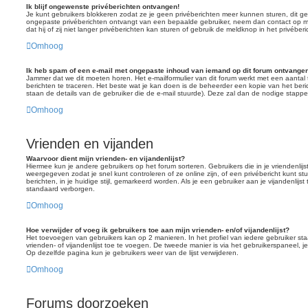
Ik blijf ongewenste privéberichten ontvangen!
Je kunt gebruikers blokkeren zodat ze je geen privéberichten meer kunnen sturen, dit geb
ongepaste privéberichten ontvangt van een bepaalde gebruiker, neem dan contact op m
dat hij of zij niet langer privéberichten kan sturen of gebruik de meldknop in het privéberi
Omhoog
Ik heb spam of een e-mail met ongepaste inhoud van iemand op dit forum ontvangen
Jammer dat we dit moeten horen. Het e-mailformulier van dit forum werkt met een aanta
berichten te traceren. Het beste wat je kan doen is de beheerder een kopie van het berich
staan de details van de gebruiker die de e-mail stuurde). Deze zal dan de nodige stap
Omhoog
Vrienden en vijanden
Waarvoor dient mijn vrienden- en vijandenlijst?
Hiermee kun je andere gebruikers op het forum sorteren. Gebruikers die in je vriendenlij
weergegeven zodat je snel kunt controleren of ze online zijn, of een privébericht kunt st
berichten, in je huidige stijl, gemarkeerd worden. Als je een gebruiker aan je vijandenlijs
standaard verborgen.
Omhoog
Hoe verwijder of voeg ik gebruikers toe aan mijn vrienden- en/of vijandenlijst?
Het toevoegen van gebruikers kan op 2 manieren. In het profiel van iedere gebruiker sta
vrienden- of vijandenlijst toe te voegen. De tweede manier is via het gebruikerspaneel
Op dezelfde pagina kun je gebruikers weer van de lijst verwijderen.
Omhoog
Forums doorzoeken