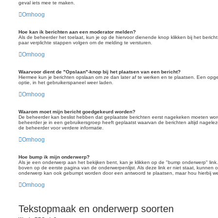
geval iets mee te maken.
Omhoog
Hoe kan ik berichten aan een moderator melden?
Als de beheerder het toelaat, kun je op de hiervoor dienende knop klikken bij het bericht.
paar verplichte stappen volgen om de melding te versturen.
Omhoog
Waarvoor dient de "Opslaan"-knop bij het plaatsen van een bericht?
Hiermee kun je berichten opslaan om ze dan later af te werken en te plaatsen. Een opge
optie, in het gebruikerspaneel weer laden.
Omhoog
Waarom moet mijn bericht goedgekeurd worden?
De beheerder kan beslist hebben dat geplaatste berichten eerst nagekeken moeten word
beheerder je in een gebruikersgroep heeft geplaatst waarvan de berichten altijd nage
de beheerder voor verdere informatie.
Omhoog
Hoe bump ik mijn onderwerp?
Als je een onderwerp aan het bekijken bent, kan je klikken op de "bump onderwerp" link
boven op de eerste pagina van de onderwerpenlijst. Als deze link er niet staat, kunne
onderwerp kan ook gebumpt worden door een antwoord te plaatsen, maar hou hierbij wel
Omhoog
Tekstopmaak en onderwerp soorten