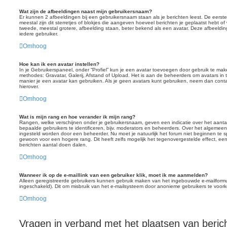
Wat zijn de afbeeldingen naast mijn gebruikersnaam?
Er kunnen 2 afbeeldingen bij een gebruikersnaam staan als je berichten leest. De eerste
meestal zijn dit sterretjes of blokjes die aangeven hoeveel berichten je geplaatst hebt of
tweede, meestal grotere, afbeelding staan, beter bekend als een avatar. Deze afbeelding
iedere gebruiker.
Omhoog
Hoe kan ik een avatar instellen?
In je Gebruikerspaneel, onder “Profiel” kun je een avatar toevoegen door gebruik te ma
methodes: Gravatar, Galerij, Afstand of Upload. Het is aan de beheerders om avatars in
manier je een avatar kan gebruiken. Als je geen avatars kunt gebruiken, neem dan cont
hierover.
Omhoog
Wat is mijn rang en hoe verander ik mijn rang?
Rangen, welke verschijnen onder je gebruikersnaam, geven een indicatie over het aanta
bepaalde gebruikers te identificeren, bijv. moderators en beheerders. Over het algemeen 
ingesteld worden door een beheerder. Nu moet je natuurlijk het forum niet beginnen te 
gewoon voor een hogere rang. Dit heeft zelfs mogelijk het tegenovergestelde effect, e
berichten aantal doen dalen.
Omhoog
Wanneer ik op de e-maillink van een gebruiker klik, moet ik me aanmelden?
Alleen geregistreerde gebruikers kunnen gebruik maken van het ingebouwde e-mailformuli
ingeschakeld). Dit om misbruik van het e-mailsysteem door anonieme gebruikers te voor
Omhoog
Vragen in verband met het plaatsen van beric