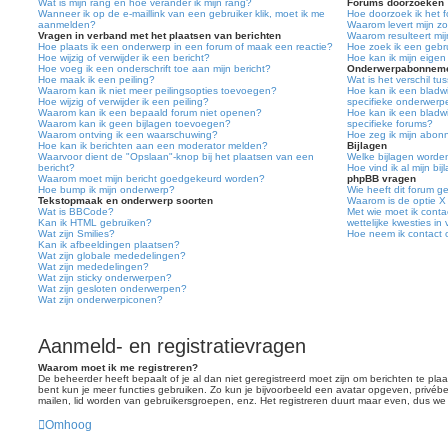
Wat is mijn rang en hoe verander ik mijn rang?
Forums doorzoeken
Wanneer ik op de e-maillink van een gebruiker klik, moet ik me
Hoe doorzoek ik het 
aanmelden?
Waarom levert mijn z
Vragen in verband met het plaatsen van berichten
Waarom resulteert mi
Hoe plaats ik een onderwerp in een forum of maak een reactie?
Hoe zoek ik een gebr
Hoe wijzig of verwijder ik een bericht?
Hoe kan ik mijn eige
Hoe voeg ik een onderschrift toe aan mijn bericht?
Onderwerpabonnemen
Hoe maak ik een peiling?
Wat is het verschil t
Waarom kan ik niet meer peilingsopties toevoegen?
Hoe kan ik een bladwi
Hoe wijzig of verwijder ik een peiling?
specifieke onderwerp
Waarom kan ik een bepaald forum niet openen?
Hoe kan ik een bladwi
Waarom kan ik geen bijlagen toevoegen?
specifieke forums?
Waarom ontving ik een waarschuwing?
Hoe zeg ik mijn abo
Hoe kan ik berichten aan een moderator melden?
Bijlagen
Waarvoor dient de "Opslaan"-knop bij het plaatsen van een
Welke bijlagen worde
bericht?
Hoe vind ik al mijn bi
Waarom moet mijn bericht goedgekeurd worden?
phpBB vragen
Hoe bump ik mijn onderwerp?
Wie heeft dit forum 
Tekstopmaak en onderwerp soorten
Waarom is de optie X
Wat is BBCode?
Met wie moet ik conta
Kan ik HTML gebruiken?
wettelijke kwesties in
Wat zijn Smilies?
Hoe neem ik contact
Kan ik afbeeldingen plaatsen?
Wat zijn globale mededelingen?
Wat zijn mededelingen?
Wat zijn sticky onderwerpen?
Wat zijn gesloten onderwerpen?
Wat zijn onderwerpiconen?
Aanmeld- en registratievragen
Waarom moet ik me registreren?
De beheerder heeft bepaalt of je al dan niet geregistreerd moet zijn om berichten te pla
bent kun je meer functies gebruiken. Zo kun je bijvoorbeeld een avatar opgeven, privébe
mailen, lid worden van gebruikersgroepen, enz. Het registreren duurt maar even, dus we
Omhoog