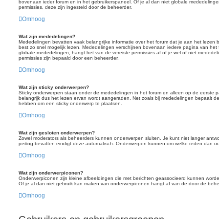
bovenaan ieder forum en in het gebruikerspaneel. Of je al dan niet globale mededelinge
permissies, deze zijn ingesteld door de beheerder.
Omhoog
Wat zijn mededelingen?
Mededelingen bevatten vaak belangrijke informatie over het forum dat je aan het lezen 
best zo snel mogelijk lezen. Mededelingen verschijnen bovenaan iedere pagina van het fo
globale mededelingen, hangt het van de vereiste permissies af of je wel of niet meded
permissies zijn bepaald door een beheerder.
Omhoog
Wat zijn sticky onderwerpen?
Sticky onderwerpen staan onder de mededelingen in het forum en alleen op de eerste pag
belangrijk dus het lezen ervan wordt aangeraden. Net zoals bij mededelingen bepaalt d
hebben om een sticky onderwerp te plaatsen.
Omhoog
Wat zijn gesloten onderwerpen?
Zowel moderators als beheerders kunnen onderwerpen sluiten. Je kunt niet langer antw
peiling bevatten eindigt deze automatisch. Onderwerpen kunnen om welke reden dan o
Omhoog
Wat zijn onderwerpiconen?
Onderwerpiconen zijn kleine afbeeldingen die met berichten geassocieerd kunnen worden
Of je al dan niet gebruik kan maken van onderwerpiconen hangt af van de door de behee
Omhoog