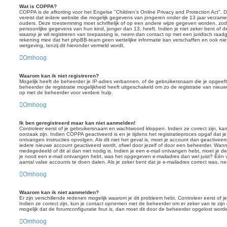
Wat is COPPA?
COPPA is de afkorting voor het Engelse "Children’s Online Privacy and Protection Act". D
vereist dat iedere website die mogelijk gegevens van jongeren onder de 13 jaar verzame
ouders. Deze toestemming moet schriftelijk of op een andere wijze gegeven worden, zo
persoonlijke gegevens van hun kind, jonger dan 13, heeft. Indien je niet zeker bent of d
waarop je wil registreren van toepassing is, neem dan contact op met een juridisch raad
rekening mee dat het phpBB-team geen wettelijke informatie kan verschaffen en ook nie
wetgeving, tenzij dit hieronder vermeld wordt.
Omhoog
Waarom kan ik niet registreren?
Mogelijk heeft de beheerder je IP-adres verbannen, of de gebruikersnaam die je opgeeft
beheerder de registratie mogelijkheid heeft uitgeschakeld om zo de registratie van nie
op met de beheerder voor verdere hulp.
Omhoog
Ik ben geregistreerd maar kan niet aanmelden!
Controleer eerst of je gebruikersnaam en wachtwoord kloppen. Indien ze correct zijn, k
oorzaak zijn. Indien COPPA geactiveerd is en je tijdens het registratieproces opgaf dat j
ontvangen instructies opvolgen. Als dit niet het geval is, moet je account dan geactiv
iedere nieuwe account geactiveerd wordt, ofwel door jezelf of door een beheerder. Wanne
medegedeeld of dit al dan niet nodig is. Indien je een e-mail ontvangen hebt, moet je de
je nooit een e-mail ontvangen hebt, was het opgegeven e-mailadres dan wel juist? Één 
aantal valse accounts te doen dalen. Als je zeker bent dat je e-mailadres correct was, 
Omhoog
Waarom kan ik niet aanmelden?
Er zijn verschillende redenen mogelijk waarom je dit probleem hebt. Controleer eerst of
Indien ze correct zijn, kun je contact opnemen met de beheerder om er zeker van te zijn 
mogelijk dat de forumconfiguratie fout is, dan moet dit door de beheerder opgelost word
Omhoog