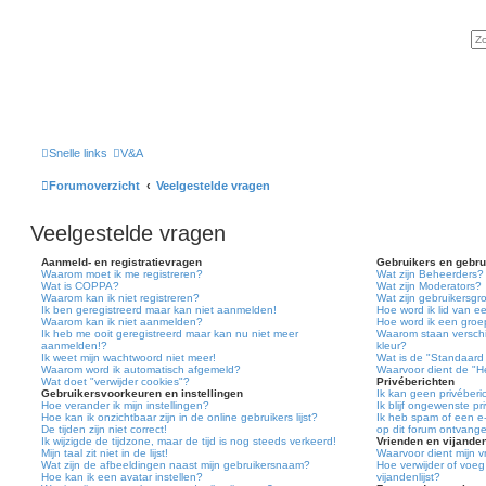
Snelle links
V&A
Forumoverzicht
Veelgestelde vragen
Veelgestelde vragen
Aanmeld- en registratievragen
Gebruikers en gebr
Waarom moet ik me registreren?
Wat zijn Beheerders?
Wat is COPPA?
Wat zijn Moderators?
Waarom kan ik niet registreren?
Wat zijn gebruikersg
Ik ben geregistreerd maar kan niet aanmelden!
Hoe word ik lid van e
Waarom kan ik niet aanmelden?
Hoe word ik een groe
Ik heb me ooit geregistreerd maar kan nu niet meer
Waarom staan verschi
aanmelden!?
kleur?
Ik weet mijn wachtwoord niet meer!
Wat is de "Standaard
Waarom word ik automatisch afgemeld?
Waarvoor dient de "He
Wat doet "verwijder cookies"?
Privéberichten
Gebruikersvoorkeuren en instellingen
Ik kan geen privéberi
Hoe verander ik mijn instellingen?
Ik blijf ongewenste p
Hoe kan ik onzichtbaar zijn in de online gebruikers lijst?
Ik heb spam of een e
De tijden zijn niet correct!
op dit forum ontvange
Ik wijzigde de tijdzone, maar de tijd is nog steeds verkeerd!
Vrienden en vijande
Mijn taal zit niet in de lijst!
Waarvoor dient mijn vr
Wat zijn de afbeeldingen naast mijn gebruikersnaam?
Hoe verwijder of voeg 
Hoe kan ik een avatar instellen?
vijandenlijst?