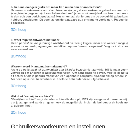
Ik heb me ooit geregistreerd maar kan nu niet meer aanmelden!?
De meest voorkomende oorzaken hiervoor zijn: je gaf een verkeerde gebruikersnaam of 
je registratie gegevens) of een beheerder heeft je account verwijderd om één of andere re
je dan ooit een bericht geplaatst? Het is normaal dat forums om de zoveel tijd gebruiker
hebben, verwijderen. Dit doen ze om de database qua omvang te verkleinen. Probeer je 
discussies.
Omhoog
Ik weet mijn wachtwoord niet meer!
Geen paniek! Je kan je huidige wachtwoord niet terug krijgen, maar er is wel een mogeli
je naar de aanmeldpagina gaan en klikken op
wachtwoord vergeten?
. Volg de instructi
weer aanmelden.
Omhoog
Waarom word ik automatisch afgemeld?
Als je de optie
meld mij automatisch aan bij ieder bezoek
niet aanvinkt, blijf je maar voo
vermeden dat anderen je account misbruiken. Om aangemeld te blijven, moet je bij het
dit echter af als je gebruik maakt van een openbare computer, bijvoorbeeld op school, in 
Als deze optie niet beschikbaar is, heeft de beheerder deze uitgeschakeld.
Omhoog
Wat doet "verwijder cookies"?
"Verwijder cookies" zorgt dat alle cookies die door phpBB3 zijn aangemaakt, weer verwi
dat je aangemeld wordt en geven ook de mogelijkheid, indien de beheerder dit heeft in
al gelezen hebt.
Omhoog
Gebruikersvoorkeuren en instellingen