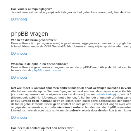
Hoe vind ik al mijn bijlagen?
Je vindt een lijst met al je geüploade bijlagen via het gebruikerspaneel, volg hier de link
Omhoog
phpBB vragen
Wie heeft dit forum geschreven?
Deze software (in zijn originele vorm) is geschreven, vrijgegeven en met een copyright
is beschikbaar onder de GNU General Public License en mag vrij verspreid worden, raa
Omhoog
Waarom is de optie X niet beschikbaar?
Deze software is geschreven en eigendom van de phpBB-Groep. Als je denkt dat een b
bezoek dan de
phpBB Ideeën sectie
.
Omhoog
Met wie moet ik contact opnemen omtrent misbruik en/of wettelijke kwesties in ver
Alle beheerders die op de "het team"-pagina vermeld worden, staan open voor je klachte
je contact opnemen met de eigenaar van het domein (dmv een
whois lookup
) of, als di
(bijvoorbeeld xsbb.nl, nl.forums.cc, dotbb.be, enz.), het beheer of misbruik-afdeling van
phpBB Limited
geen inspraak
heeft en dus in geen enkel geval aansprakelijk gehoude
dit forum gebruikt wordt. Neem
geen
contact op met phpBB Limited met vragen over wette
ongepaste commentaar, enz.) die
niet direct verband
houden met de phpBB.com-website
Limited toch e-mailt over deze software die
gebruikt wordt door derden
kun je een korte
Omhoog
Hoe neem ik contact op met een beheerder?