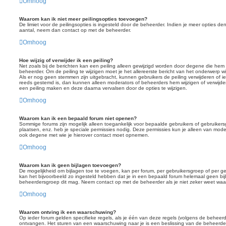
Omhoog
Waarom kan ik niet meer peilingsopties toevoegen?
De limiet voor de peilingsopties is ingesteld door de beheerder. Indien je meer opties 
aantal, neem dan contact op met de beheerder.
Omhoog
Hoe wijzig of verwijder ik een peiling?
Net zoals bij de berichten kan een peiling alleen gewijzigd worden door degene die he
beheerder. Om de peiling te wijzigen moet je het allereerste bericht van het onderwerp wi
Als er nog geen stemmen zijn uitgebracht, kunnen gebruikers de peiling verwijderen of ied
reeds gestemd is, dan kunnen alleen moderators of beheerders hem wijzigen of verwijde
een peiling maken en deze daarna vervalsen door de opties te wijzigen.
Omhoog
Waarom kan ik een bepaald forum niet openen?
Sommige forums zijn mogelijk alleen toegankelijk voor bepaalde gebruikers of gebruikers
plaatsen, enz. heb je speciale permissies nodig. Deze permissies kun je alleen van modera
ook degene met wie je hierover contact moet opnemen.
Omhoog
Waarom kan ik geen bijlagen toevoegen?
De mogelijkheid om bijlagen toe te voegen, kan per forum, per gebruikersgroep of per g
kan het bijvoorbeeld zo ingesteld hebben dat je in een bepaald forum helemaal geen bi
beheerdersgroep dit mag. Neem contact op met de beheerder als je niet zeker weet waa
Omhoog
Waarom ontving ik een waarschuwing?
Op ieder forum gelden specifieke regels, als je één van deze regels (volgens de beheer
ontvangen. Het sturen van een waarschuwing naar je is een beslissing van de beheerder