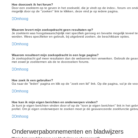
Hoe doorzoek ik het forum?
Door een zoekterm op te geven in het zoekveld, die je vindt op de index-, forum- en on
mogelijk door op de "zoeken" link te klikken, deze vind je op iedere pagina.
Omhoog
Waarom levert mijn zoekopdracht geen resultaten op?
Je zoekterm was hoogstwaarschijnlijk niet specifiek genoeg en bevatte mogelijk teveel
worden. Wees specifieker en gebruik, bij uitgebreid zoeken, de beschikbare opties.
Omhoog
Waarom resulteert mijn zoekopdracht in een lege pagina?
Je zoekopdracht gaf meer resultaten dan de webserver kon verwerken. Gebruik de geav
met zowel je zoektermen als de te doorzoeken forums.
Omhoog
Hoe zoek ik een gebruiker?
Ga naar de "leden" pagina en klik op de "zoek een lid" link. Op die pagina, vul je de voor
Omhoog
Hoe kan ik mijn eigen berichten en onderwerpen vinden?
Je kunt je eigen berichten vinden door of op de "toon je eigen berichten" link in het gebru
profiel. Om je eigen onderwerpen te zoeken moet je de geavanceerde zoekfunctie gebrui
Omhoog
Onderwerpabonnementen en bladwijzers