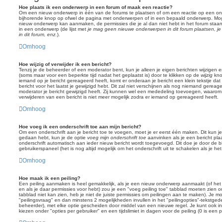
Hoe plaats ik een onderwerp in een forum of maak een reactie?
Om een nieuw onderwerp in één van de forums te plaatsen of om een reactie op een ond
bijhorende knop op ofwel de pagina met onderwerpen of in een bepaald onderwerp. Mogeli
nieuw onderwerp kan aanmaken, de permissies die je al dan niet hebt in het forum sta
in een onderwerp (de lijst met
je mag geen nieuwe onderwerpen in dit forum plaatsen, j
in dit forum, enz.
).
Omhoog
Hoe wijzig of verwijder ik een bericht?
Tenzij je de beheerder of een moderator bent, kun je alleen je eigen berichten wijzigen e
(soms maar voor een beperkte tijd nadat het geplaatst is) door te klikken op de
wijzig
knop
iemand op je bericht gereageerd heeft, komt er onderaan je bericht een klein tekstje da
bericht voor het laatst je gewijzigd hebt. Dit zal niet verschijnen als nog niemand gerea
moderator je bericht gewijzigd heeft. Zij kunnen wel een mededeling toevoegen, waarom 
verwijderen van een bericht is niet meer mogelijk zodra er iemand op gereageerd heeft.
Omhoog
Hoe voeg ik een onderschrift toe aan mijn bericht?
Om een onderschrift aan je bericht toe te voegen, moet je er eerst één maken. Dit kun je 
gedaan hebt, kun je de optie
voeg mijn onderschrift toe
aanvinken als je een bericht plaa
onderschrift automatisch aan ieder nieuw bericht wordt toegevoegd. Dit doe je door de bi
gebruikerspaneel (het is nog altijd mogelijk om het onderschrift uit te schakelen als je het 
Omhoog
Hoe maak ik een peiling?
Een peiling aanmaken is heel gemakkelijk, als je een nieuw onderwerp aanmaakt (of het
en als je daar permissies voor hebt) zou je een "voeg peiling toe" tabblad moeten zien o
tabblad niet kan zien, heb je niet de juiste permissies om peilingen aan te maken). Je moet
"peilingsvraag" en dan minstens 2 mogelijkheden invullen in het "peilingopties"-tekstgedee
beheerder), met elke optie gescheiden door middel van een nieuwe regel. Je kunt ook i
kiezen onder "opties per gebruiker" en een tijdslimiet in dagen voor de peiling (0 is een 