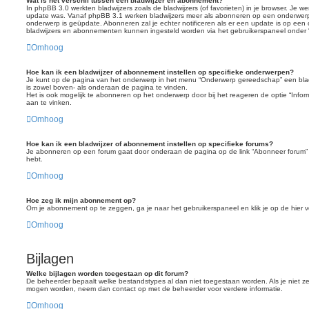
Wat is het verschil tussen een bladwijzer en abonnement?
In phpBB 3.0 werkten bladwijzers zoals de bladwijzers (of favorieten) in je browser. Je w
update was. Vanaf phpBB 3.1 werken bladwijzers meer als abonneren op een onderwerp. J
onderwerp is geüpdate. Abonneren zal je echter notificeren als er een update is op een o
bladwijzers en abonnementen kunnen ingesteld worden via het gebruikerspaneel onder
Omhoog
Hoe kan ik een bladwijzer of abonnement instellen op specifieke onderwerpen?
Je kunt op de pagina van het onderwerp in het menu “Onderwerp gereedschap” een blad
is zowel boven- als onderaan de pagina te vinden.
Het is ook mogelijk te abonneren op het onderwerp door bij het reageren de optie “Infor
aan te vinken.
Omhoog
Hoe kan ik een bladwijzer of abonnement instellen op specifieke forums?
Je abonneren op een forum gaat door onderaan de pagina op de link “Abonneer forum” 
hebt.
Omhoog
Hoe zeg ik mijn abonnement op?
Om je abonnement op te zeggen, ga je naar het gebruikerspaneel en klik je op de hier v
Omhoog
Bijlagen
Welke bijlagen worden toegestaan op dit forum?
De beheerder bepaalt welke bestandstypes al dan niet toegestaan worden. Als je niet 
mogen worden, neem dan contact op met de beheerder voor verdere informatie.
Omhoog