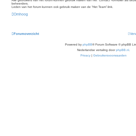
Alle gebruikers van het forum kunnen gebruik maken van het “Contact”-formulier als deze
beheerders.
Leden van het forum kunnen ook gebruik maken van de “Het Team”-link.
Omhoog
Forumoverzicht
Verw
Powered by
phpBB
® Forum Software © phpBB Lim
Nederlandse vertaling door
phpBB.nl
.
Privacy
|
Gebruikersvoorwaarden