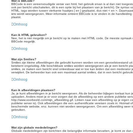
Wat is BBCode?
BBCode is een vereenvoudigde versie van html, het gebruik ervan is al dan niet toege
ook per bericht uitschakelen, dit is een optie bij het plaatsen van je bericht). De syntax
HTML, tags worden tussen vierkante haakjes [ en ] geplaatst, dus niet < en >. Daarnaast
iets wordt weergegeven. Meer informatie omtrent BBCode is te vinden in de handleiding d
plaatst.
Omhoog
Kan ik HTML gebruiken?
Nee, het is niet mogelijk om je bericht op te maken met HTML code. De meeste opmaak d
BBCode mogelijk.
Omhoog
Wat zijn Smilies?
Smilies zijn kleine afbeeldingen die gebruikt kunnen worden om een gevoelstoestand uit te
betekent ongelukkig. Alle beschikbare smilies worden weergegeven als je een bericht pl
smilies, ze maken een bericht snel onleesbaar wat er toe kan leiden dat een moderator je
verwijdert. De beheerder kan ook een maximaal aantal smilies, dat in een bericht gebr
Omhoog
Kan ik afbeeldingen plaatsen?
Ja, je kunt afbeeldingen in je bericht weergeven. Als de beheerder bijlagen toelaat kun 
uploaden. Anders moet je er voor zorgen dat de afbeelding op een andere publieke serve
http://www.voorbeeld.com/mijn_afbeelding.gif. Linken naar een afbeelding op je eigen co
publieke server is). Ook afbeeldingen die een authentificatie vereisen zoals in: Hotmai
beschermde website, enz. kunnen niet worden weergegeven. Om een afbeelding weer t
gebruiken.
Omhoog
Wat zijn globale mededelingen?
Globale mededelingen zijn berichten die belangrijke informatie bevatten, je komt ze dan