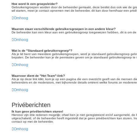
Hoe word ik een groepsleider?
Gebruikersgroepen worden door de beheerder gemaakt, deze beslist dus ook wie de groep
wil starten, moet je contact opnemen met de beheerder, dit kan door hem/haar een privéb
Omhoog
Waarom staan verschillende gebruikersgroepen in een andere kleur?
De beheerder kan een kleur aan een gebruikersgroep toegewezen hebben, dit is om de 
Omhoog
Wat is de "Standaard gebruikersgroep"?
Als je lid bent van meerdere gebruikersgroepen, word je standaard gebruikersgroep gebr
bepalen. De beheerder kan je de permissies geven om je standaard gebruikersgroep te w
Omhoog
Waarvoor dient de "Het Team"-link?
Als je op deze link klikt, kom je op een pagina die een overzicht geeft van de mensen die
beheerders en de moderators, met bijhorende details omtrent welke forums ze moderere
Omhoog
Privéberichten
Ik kan geen privéberichten sturen!
Hiervoor zijn drie redenen mogelijk: ofwel ben je niet geregistreerd en/of aangemeld, de
uitgeschakeld, of de beheerder heeft ingesteld dat je geen privéberichten kan sturen. Ind
contact op met de beheerder.
Omhoog