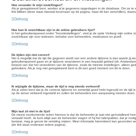
Hoe verander ik mijn instellingen?
Als je geregistreerd bent, worden al je gegevens opgeslagen in de database. Om ze te 
link klikken (deze staat meestal bovenaan op de pagina, maar dit kan verschillen), daarna 
Omhoog
Hoe kan ik onzichtbaar zijn in de online gebruikers lijst?
In het gebruikerspaneel onder "foruminstellingen", vind je de optie
Verberg mijn online s
onzichtbaar zijn voor iedereen, behalve voor beheerders, moderators en jezelf.
Omhoog
De tijden zijn niet correct!
Het is mogelijk dat de tijd die gegeven wordt van een andere tijdzone is dan waarin jij woo
gebruikerspaneel gaan en je tijdzone veranderen in een bepaald gebied (vb: Amsterdam
bewust van dat het veranderen van de tijdzone, zoals de meeste instellingen, alleen g
gebruikers. Als je nog niet geregistreerd bent is dit een goed moment om dit te doen.
Omhoog
Ik wijzigde de tijdzone, maar de tijd is nog steeds verkeerd!
Als je zeker bent dat je de correcte tijdzone en zomertijd goed hebt ingevuld en de tijd is 
op de server verkeerd ingesteld en zullen de beheerders een aanpassing moeten doen.
Omhoog
Mijn taal zit niet in de lijst!
De meest voorkomende reden hiervoor is dat de beheerder je taal niet geïnstalleerd heeft
vertaald heeft. Je kunt altijd aan de beheerder vragen of hij het talenpakket, dat je nodig 
bestaat, mag je gerust de vertaling maken. Meer informatie hieromtrent kan gevonden 
(de link staat onderaan iedere pagina).
Omhoog