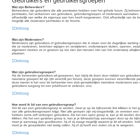
Gebruikers en gebruikersgroepen
Wat zijn Beheerders?
Beheerders zijn gebruikers die alle permissies hebben over het gehele forum. Zij beheren
permissies, het verbannen van gebruikers, gebruikersgroepen of moderators aanmaken, en
afhankelijk van welke de eigenaar aan hen heeft toegewezen. Ook afhankelijk van de b
mogelijk alle moderator permissies in de forums.
Omhoog
Wat zijn Moderators?
Moderators zijn gebruikers of gebruikersgroepen die in staan voor de dagelijkse werking
die ze modereren, berichten wijzigen en verwijderen; onderwerpen sluiten, openen, verpla
algemeen moeten ze er gewoon op toe zien dat mensen niet van het onderwerp afwijken
plaatsen.
Omhoog
Wat zijn gebruikersgroepen?
Als de beheerder gebruikers wil groeperen, kan hij/zij dit doen door middel van gebrui
meerdere groepen lid zijn (dit verschilt per forum), deze groepen kunnen verschillende
deze manier is het voor de beheerder een stuk gemakkelijker meerdere moderators aan 
gebruikers toegang tot een privéforum te verlenen, enz.
Omhoog
Hoe word ik lid van een gebruikersgroep?
Om lid van een gebruikersgroep te worden, moet je op de bijhorende link klikken in het 
van alle gebruikersgroepen krijgt. Niet alle groepen zijn vrij toegankelijk, ze vereisen e
hebben soms zelf verborgen gebruikers. Als het een open groep is, kan je lid worden do
klikken. Als het een gesloten groep is, kan je je lidmaatschap aanvragen door op de bijh
moet je aanvraag dan goedkeuren, hij of zij vraagt mogelijk waarom je lid wil worden. Ind
moet je de groepsleider niet lastig vallen, hij of zij heeft een reden om je te weigeren.
Omhoog