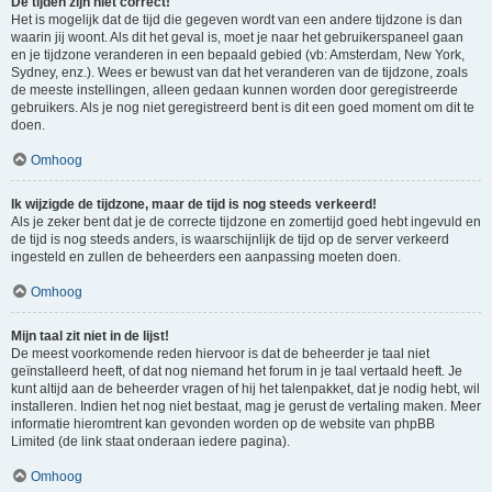
De tijden zijn niet correct!
Het is mogelijk dat de tijd die gegeven wordt van een andere tijdzone is dan
waarin jij woont. Als dit het geval is, moet je naar het gebruikerspaneel gaan
en je tijdzone veranderen in een bepaald gebied (vb: Amsterdam, New York,
Sydney, enz.). Wees er bewust van dat het veranderen van de tijdzone, zoals
de meeste instellingen, alleen gedaan kunnen worden door geregistreerde
gebruikers. Als je nog niet geregistreerd bent is dit een goed moment om dit te
doen.
Omhoog
Ik wijzigde de tijdzone, maar de tijd is nog steeds verkeerd!
Als je zeker bent dat je de correcte tijdzone en zomertijd goed hebt ingevuld en
de tijd is nog steeds anders, is waarschijnlijk de tijd op de server verkeerd
ingesteld en zullen de beheerders een aanpassing moeten doen.
Omhoog
Mijn taal zit niet in de lijst!
De meest voorkomende reden hiervoor is dat de beheerder je taal niet
geïnstalleerd heeft, of dat nog niemand het forum in je taal vertaald heeft. Je
kunt altijd aan de beheerder vragen of hij het talenpakket, dat je nodig hebt, wil
installeren. Indien het nog niet bestaat, mag je gerust de vertaling maken. Meer
informatie hieromtrent kan gevonden worden op de website van phpBB
Limited (de link staat onderaan iedere pagina).
Omhoog