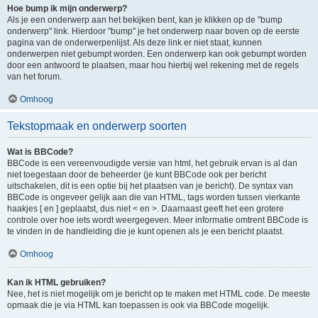
Hoe bump ik mijn onderwerp?
Als je een onderwerp aan het bekijken bent, kan je klikken op de "bump
onderwerp" link. Hierdoor "bump" je het onderwerp naar boven op de eerste
pagina van de onderwerpenlijst. Als deze link er niet staat, kunnen
onderwerpen niet gebumpt worden. Een onderwerp kan ook gebumpt worden
door een antwoord te plaatsen, maar hou hierbij wel rekening met de regels
van het forum.
Omhoog
Tekstopmaak en onderwerp soorten
Wat is BBCode?
BBCode is een vereenvoudigde versie van html, het gebruik ervan is al dan
niet toegestaan door de beheerder (je kunt BBCode ook per bericht
uitschakelen, dit is een optie bij het plaatsen van je bericht). De syntax van
BBCode is ongeveer gelijk aan die van HTML, tags worden tussen vierkante
haakjes [ en ] geplaatst, dus niet < en >. Daarnaast geeft het een grotere
controle over hoe iets wordt weergegeven. Meer informatie omtrent BBCode is
te vinden in de handleiding die je kunt openen als je een bericht plaatst.
Omhoog
Kan ik HTML gebruiken?
Nee, het is niet mogelijk om je bericht op te maken met HTML code. De meeste
opmaak die je via HTML kan toepassen is ook via BBCode mogelijk.