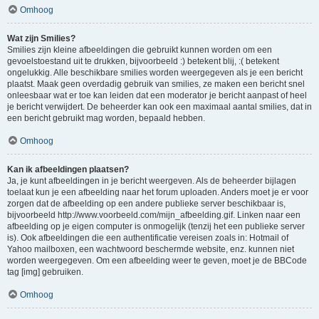
Omhoog
Wat zijn Smilies?
Smilies zijn kleine afbeeldingen die gebruikt kunnen worden om een
gevoelstoestand uit te drukken, bijvoorbeeld :) betekent blij, :( betekent
ongelukkig. Alle beschikbare smilies worden weergegeven als je een bericht
plaatst. Maak geen overdadig gebruik van smilies, ze maken een bericht snel
onleesbaar wat er toe kan leiden dat een moderator je bericht aanpast of heel
je bericht verwijdert. De beheerder kan ook een maximaal aantal smilies, dat in
een bericht gebruikt mag worden, bepaald hebben.
Omhoog
Kan ik afbeeldingen plaatsen?
Ja, je kunt afbeeldingen in je bericht weergeven. Als de beheerder bijlagen
toelaat kun je een afbeelding naar het forum uploaden. Anders moet je er voor
zorgen dat de afbeelding op een andere publieke server beschikbaar is,
bijvoorbeeld http://www.voorbeeld.com/mijn_afbeelding.gif. Linken naar een
afbeelding op je eigen computer is onmogelijk (tenzij het een publieke server
is). Ook afbeeldingen die een authentificatie vereisen zoals in: Hotmail of
Yahoo mailboxen, een wachtwoord beschermde website, enz. kunnen niet
worden weergegeven. Om een afbeelding weer te geven, moet je de BBCode
tag [img] gebruiken.
Omhoog