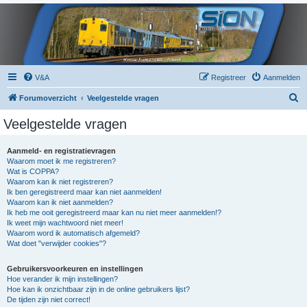
V&A
Registreer
Aanmelden
Z
Forumoverzicht
Veelgestelde vragen
o
Veelgestelde vragen
e
k
Aanmeld- en registratievragen
Waarom moet ik me registreren?
Wat is COPPA?
Waarom kan ik niet registreren?
Ik ben geregistreerd maar kan niet aanmelden!
Waarom kan ik niet aanmelden?
Ik heb me ooit geregistreerd maar kan nu niet meer aanmelden!?
Ik weet mijn wachtwoord niet meer!
Waarom word ik automatisch afgemeld?
Wat doet "verwijder cookies"?
Gebruikersvoorkeuren en instellingen
Hoe verander ik mijn instellingen?
Hoe kan ik onzichtbaar zijn in de online gebruikers lijst?
De tijden zijn niet correct!