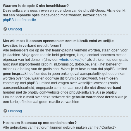
Waarom is de optie X niet beschikbaar?
Deze software is geschreven en eigendom van de phpBB-Groep. Als je denkt
dat een bepaalde optie toegevoegd moet worden, bezoek dan de
phpBB Ideeën sectie
.
Omhoog
Met wie moet ik contact opnemen omtrent misbruik en/of wettelijke
kwesties in verband met dit forum?
Alle beheerders die op de "het team"-pagina vermeld worden, staan open voor
je klachten. Als je geen reactie hebt gekregen, kun je contact opnemen met de
eigenaar van het domein (dmv een
whois lookup
) of, als dit forum op een gratis
host staat (bijvoorbeeld xsbb.nl, nl.forums.cc, dotbb.be, enz.), het beheer of
misbruik-afdeling van de gratis host. Wees je er bewust van dat phpBB Limited
geen inspraak
heeft en dus in geen enkel geval aansprakelijk gehouden kan
worden over hoe, waar en door wie dit forum gebruikt wordt. Neem
geen
contact op met phpBB Limited met vragen over wettelijke kwesties (zoals
aanspreekbaarheid, ongepaste commentaar, enz.) die
niet direct verband
houden met de phpBB.com-website of de phpBB-software. Als je phpBB
Limited toch e-mailt over deze software die
gebruikt wordt door derden
kun je
een korte, of helemaal geen, reactie verwachten.
Omhoog
Hoe neem ik contact op met een beheerder?
Alle gebruikers van het forum kunnen gebruik maken van het “Contact”-