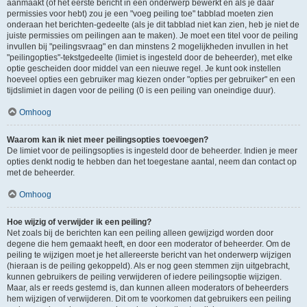
aanmaakt (of het eerste bericht in een onderwerp bewerkt en als je daar
permissies voor hebt) zou je een "voeg peiling toe" tabblad moeten zien
onderaan het berichten-gedeelte (als je dit tabblad niet kan zien, heb je niet de
juiste permissies om peilingen aan te maken). Je moet een titel voor de peiling
invullen bij "peilingsvraag" en dan minstens 2 mogelijkheden invullen in het
"peilingopties"-tekstgedeelte (limiet is ingesteld door de beheerder), met elke
optie gescheiden door middel van een nieuwe regel. Je kunt ook instellen
hoeveel opties een gebruiker mag kiezen onder "opties per gebruiker" en een
tijdslimiet in dagen voor de peiling (0 is een peiling van oneindige duur).
Omhoog
Waarom kan ik niet meer peilingsopties toevoegen?
De limiet voor de peilingsopties is ingesteld door de beheerder. Indien je meer
opties denkt nodig te hebben dan het toegestane aantal, neem dan contact op
met de beheerder.
Omhoog
Hoe wijzig of verwijder ik een peiling?
Net zoals bij de berichten kan een peiling alleen gewijzigd worden door
degene die hem gemaakt heeft, en door een moderator of beheerder. Om de
peiling te wijzigen moet je het allereerste bericht van het onderwerp wijzigen
(hieraan is de peiling gekoppeld). Als er nog geen stemmen zijn uitgebracht,
kunnen gebruikers de peiling verwijderen of iedere peilingsoptie wijzigen.
Maar, als er reeds gestemd is, dan kunnen alleen moderators of beheerders
hem wijzigen of verwijderen. Dit om te voorkomen dat gebruikers een peiling