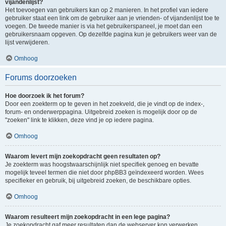
vijandenlijst?
Het toevoegen van gebruikers kan op 2 manieren. In het profiel van iedere
gebruiker staat een link om de gebruiker aan je vrienden- of vijandenlijst toe te
voegen. De tweede manier is via het gebruikerspaneel, je moet dan een
gebruikersnaam opgeven. Op dezelfde pagina kun je gebruikers weer van de
lijst verwijderen.
Omhoog
Forums doorzoeken
Hoe doorzoek ik het forum?
Door een zoekterm op te geven in het zoekveld, die je vindt op de index-,
forum- en onderwerppagina. Uitgebreid zoeken is mogelijk door op de
"zoeken" link te klikken, deze vind je op iedere pagina.
Omhoog
Waarom levert mijn zoekopdracht geen resultaten op?
Je zoekterm was hoogstwaarschijnlijk niet specifiek genoeg en bevatte
mogelijk teveel termen die niet door phpBB3 geïndexeerd worden. Wees
specifieker en gebruik, bij uitgebreid zoeken, de beschikbare opties.
Omhoog
Waarom resulteert mijn zoekopdracht in een lege pagina?
Je zoekopdracht gaf meer resultaten dan de webserver kon verwerken.