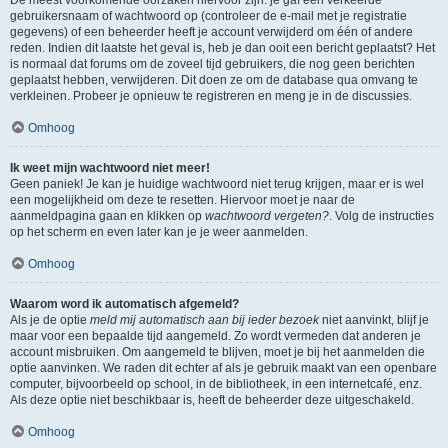
gebruikersnaam of wachtwoord op (controleer de e-mail met je registratie
gegevens) of een beheerder heeft je account verwijderd om één of andere
reden. Indien dit laatste het geval is, heb je dan ooit een bericht geplaatst? Het
is normaal dat forums om de zoveel tijd gebruikers, die nog geen berichten
geplaatst hebben, verwijderen. Dit doen ze om de database qua omvang te
verkleinen. Probeer je opnieuw te registreren en meng je in de discussies.
Omhoog
Ik weet mijn wachtwoord niet meer!
Geen paniek! Je kan je huidige wachtwoord niet terug krijgen, maar er is wel
een mogelijkheid om deze te resetten. Hiervoor moet je naar de
aanmeldpagina gaan en klikken op
wachtwoord vergeten?
. Volg de instructies
op het scherm en even later kan je je weer aanmelden.
Omhoog
Waarom word ik automatisch afgemeld?
Als je de optie
meld mij automatisch aan bij ieder bezoek
niet aanvinkt, blijf je
maar voor een bepaalde tijd aangemeld. Zo wordt vermeden dat anderen je
account misbruiken. Om aangemeld te blijven, moet je bij het aanmelden die
optie aanvinken. We raden dit echter af als je gebruik maakt van een openbare
computer, bijvoorbeeld op school, in de bibliotheek, in een internetcafé, enz.
Als deze optie niet beschikbaar is, heeft de beheerder deze uitgeschakeld.
Omhoog