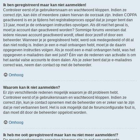
Ik ben geregistreerd maar kan niet aanmelden!
Controleer eerst of je gebruikersnaam en wachtwoord kloppen. Indien ze
correct zijn, kan één of meerdere zaken hiervan de oorzaak zijn. Indien COPPA
geactiveerd is en je tijdens het registratieproces opgaf dat je jonger bent dan
13 jaar, moet je de ontvangen instructies opvolgen. Als dit niet het geval is,
moet je account dan geactiveerd worden? Sommige forums vereisen dat
iedere nieuwe account geactiveerd wordt, ofwel door jezelf of door een
beheerder. Wanneer je je geregistreerd hebt, werd ook medegedeeld of dit al
dan niet nodig is. Indien je een e-mail ontvangen hebt, moet je de daarin
opgegeven instructies volgen. Als je nooit een e-mail ontvangen hebt, was het
opgegeven e-mailadres dan wel juist? Één van de redenen van activatie is om
het aantal valse accounts te doen dalen. Als je zeker bent dat je e-mailadres
correct was, neem dan contact op met de beheerder.
Omhoog
Waarom kan ik niet aanmelden?
Er zijn verschillende redenen mogelijk waarom je dit probleem hebt.
Controleer eerst of je gebruikersnaam en wachtwoord kloppen. Indien ze
correct zijn, kun je contact opnemen met de beheerder om er zeker van te zijn
dat je niet verbannen bent. Het is ook mogelijk dat de forumconfiguratie fout is,
dan moet dit door de beheerder opgelost worden.
Omhoog
Ik heb me ooit geregistreerd maar kan nu niet meer aanmelden!?
De meest voorkomende oorzaken hiervoor zijn: je gaf een verkeerde