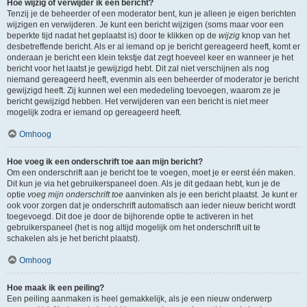
Hoe wijzig of verwijder ik een bericht?
Tenzij je de beheerder of een moderator bent, kun je alleen je eigen berichten
wijzigen en verwijderen. Je kunt een bericht wijzigen (soms maar voor een
beperkte tijd nadat het geplaatst is) door te klikken op de
wijzig
knop van het
desbetreffende bericht. Als er al iemand op je bericht gereageerd heeft, komt er
onderaan je bericht een klein tekstje dat zegt hoeveel keer en wanneer je het
bericht voor het laatst je gewijzigd hebt. Dit zal niet verschijnen als nog
niemand gereageerd heeft, evenmin als een beheerder of moderator je bericht
gewijzigd heeft. Zij kunnen wel een mededeling toevoegen, waarom ze je
bericht gewijzigd hebben. Het verwijderen van een bericht is niet meer
mogelijk zodra er iemand op gereageerd heeft.
Omhoog
Hoe voeg ik een onderschrift toe aan mijn bericht?
Om een onderschrift aan je bericht toe te voegen, moet je er eerst één maken.
Dit kun je via het gebruikerspaneel doen. Als je dit gedaan hebt, kun je de
optie
voeg mijn onderschrift toe
aanvinken als je een bericht plaatst. Je kunt er
ook voor zorgen dat je onderschrift automatisch aan ieder nieuw bericht wordt
toegevoegd. Dit doe je door de bijhorende optie te activeren in het
gebruikerspaneel (het is nog altijd mogelijk om het onderschrift uit te
schakelen als je het bericht plaatst).
Omhoog
Hoe maak ik een peiling?
Een peiling aanmaken is heel gemakkelijk, als je een nieuw onderwerp