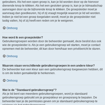
gebruikers. Als het een open groep is, kan je lid worden door op de hiervoor
dienende knop te klikken. Als het een gesloten groep is, kan je je lidmaatschap
aanvragen door op de bijhorende knop te klikken. De groepsleider moet je
aanvraag dan goedkeuren, hij of zij vraagt mogelijk waarom je lid wil worden.
Indien je niet tot een groep toegelaten wordt, moet je de groepsleider niet
lastig vallen, hij of zij heeft een reden om je te weigeren.
Omhoog
Hoe word ik een groepsleider?
Gebruikersgroepen worden door de beheerder gemaakt, deze beslist dus ook
wie de groepsleider is. Als je een gebruikersgroep wil starten, moet je contact
opnemen met de beheerder, dit kan door hem/haar een privébericht te sturen.
Omhoog
Waarom staan verschillende gebruikersgroepen in een andere kleur?
De beheerder kan een kleur aan een gebruikersgroep toegewezen hebben, dit
is om de leden gemakkelijk te herkennen.
Omhoog
Wat is de "Standaard gebruikersgroep"?
Als je lid bent van meerdere gebruikersgroepen, word je standaard
gebruikersgroep gebruikt om je groepskleur en groepsrang te bepalen. De
beheerder kan je de permissies geven om je standaard gebruikersgroep te
wijzigen via het gebruikerspaneel.