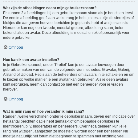
Wat zijn de afbeeldingen naast mijn gebruikersnaam?
Er kunnen 2 afbeeldingen bij een gebruikersnaam staan als je berichten leest.
De eerste afbeelding geeft aan welke rang je hebt, meestal zijn dit sterretjes of
blokjes die aangeven hoeveel berichten je geplaatst hebt of wat je status is.
Hieronder kan nog een tweede, meestal grotere, afbeelding staan, beter
bekend als een avatar. Deze afbeelding is meestal uniek of persoonlijk voor
iedere gebruiker.
Omhoog
Hoe kan ik een avatar instellen?
In je Gebruikerspaneel, onder “Profiel” kun je een avatar toevoegen door
gebruik te maken van één van de volgende vier methodes: Gravatar, Galerij,
Afstand of Upload. Het is aan de beheerders om avatars in te schakelen en om
te kiezen op welke manier je een avatar kan gebruiken. Als je geen avatars
kunt gebruiken, neem dan contact op met een beheerder voor je vragen
hierover.
Omhoog
Wat is mijn rang en hoe verander ik mijn rang?
Rangen, welke verschijnen onder je gebruikersnaam, geven een indicatie over
het aantal berchten dat je hebt gemaakt of om bepaalde gebruikers te
identificeren, bijv. moderators en beheerders. Over het algemeen kun je je
rang niet wijzigen, aangezien ze ingesteld worden door een beheerder. Nu
moet je natuurlijk het forum niet beginnen te spammen met onzinnig veel