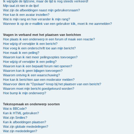
Ik wijzigde de tijdzone, maar de tijd is nog steeds verkeerd!
Mijn taal zit niet in de lijst!
Wat zijn de afbeeldingen naast mijn gebruikersnaam?
Hoe kan ik een avatar instellen?
Wat is mijn rang en hoe verander ik mijn rang?
Wanneer ik op de e-maillink van een gebruiker klik, moet ik me aanmelden?
Vragen in verband met het plaatsen van berichten
Hoe plaats ik een onderwerp in een forum of maak een reactie?
Hoe wijzig of verwijder ik een bericht?
Hoe voeg ik een onderschrift toe aan mijn bericht?
Hoe maak ik een peiling?
Waarom kan ik niet meer peilingsopties toevoegen?
Hoe wijzig of verwijder ik een peiling?
Waarom kan ik een bepaald forum niet openen?
Waarom kan ik geen bijlagen toevoegen?
Waarom ontving ik een waarschuwing?
Hoe kan ik berichten aan een moderator melden?
Waarvoor dient de "Opslaan"-knop bij het plaatsen van een bericht?
Waarom moet mijn bericht goedgekeurd worden?
Hoe bump ik mijn onderwerp?
Tekstopmaak en onderwerp soorten
Wat is BBCode?
Kan ik HTML gebruiken?
Wat zijn Smilies?
Kan ik afbeeldingen plaatsen?
Wat zijn globale mededelingen?
Wat zijn mededelingen?