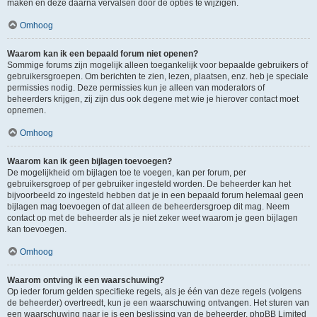
maken en deze daarna vervalsen door de opties te wijzigen.
Omhoog
Waarom kan ik een bepaald forum niet openen?
Sommige forums zijn mogelijk alleen toegankelijk voor bepaalde gebruikers of
gebruikersgroepen. Om berichten te zien, lezen, plaatsen, enz. heb je speciale
permissies nodig. Deze permissies kun je alleen van moderators of
beheerders krijgen, zij zijn dus ook degene met wie je hierover contact moet
opnemen.
Omhoog
Waarom kan ik geen bijlagen toevoegen?
De mogelijkheid om bijlagen toe te voegen, kan per forum, per
gebruikersgroep of per gebruiker ingesteld worden. De beheerder kan het
bijvoorbeeld zo ingesteld hebben dat je in een bepaald forum helemaal geen
bijlagen mag toevoegen of dat alleen de beheerdersgroep dit mag. Neem
contact op met de beheerder als je niet zeker weet waarom je geen bijlagen
kan toevoegen.
Omhoog
Waarom ontving ik een waarschuwing?
Op ieder forum gelden specifieke regels, als je één van deze regels (volgens
de beheerder) overtreedt, kun je een waarschuwing ontvangen. Het sturen van
een waarschuwing naar je is een beslissing van de beheerder, phpBB Limited