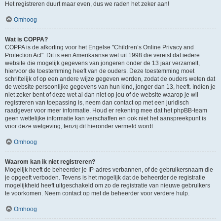
Het registreren duurt maar even, dus we raden het zeker aan!
Omhoog
Wat is COPPA?
COPPA is de afkorting voor het Engelse "Children’s Online Privacy and
Protection Act". Dit is een Amerikaanse wet uit 1998 die vereist dat iedere
website die mogelijk gegevens van jongeren onder de 13 jaar verzamelt,
hiervoor de toestemming heeft van de ouders. Deze toestemming moet
schriftelijk of op een andere wijze gegeven worden, zodat de ouders weten dat
de website persoonlijke gegevens van hun kind, jonger dan 13, heeft. Indien je
niet zeker bent of deze wet al dan niet op jou of de website waarop je wil
registreren van toepassing is, neem dan contact op met een juridisch
raadgever voor meer informatie. Houd er rekening mee dat het phpBB-team
geen wettelijke informatie kan verschaffen en ook niet het aanspreekpunt is
voor deze wetgeving, tenzij dit hieronder vermeld wordt.
Omhoog
Waarom kan ik niet registreren?
Mogelijk heeft de beheerder je IP-adres verbannen, of de gebruikersnaam die
je opgeeft verboden. Tevens is het mogelijk dat de beheerder de registratie
mogelijkheid heeft uitgeschakeld om zo de registratie van nieuwe gebruikers
te voorkomen. Neem contact op met de beheerder voor verdere hulp.
Omhoog