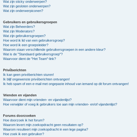
Wat zijn sticky onderwerpen?
Wat zijn gesloten onderwerpen?
Wat zijn onderwerpiconen?
Gebruikers en gebruikersgroepen
Wat zijn Beheerders?
Wat zijn Moderators?
Wat zijn gebruikersgroepen?
Hoe word ik lid van een gebruikersgroep?
Hoe word ik een groepsleider?
Waarom staan verschillende gebruikersgroepen in een andere kleur?
Wat is de "Standaard gebruikersgroep"?
Waarvoor dient de "Het Team"-link?
Privéberichten
Ik kan geen privéberichten sturen!
Ik blijf ongewenste privéberichten ontvangen!
Ik heb spam of een e-mail met ongepaste inhoud van iemand op dit forum ontvangen!
Vrienden en vijanden
Waarvoor dient mijn vrienden- en vijandenlijst?
Hoe verwijder of voeg ik gebruikers toe aan mijn vrienden- en/of vijandenlijst?
Forums doorzoeken
Hoe doorzoek ik het forum?
Waarom levert mijn zoekopdracht geen resultaten op?
Waarom resulteert mijn zoekopdracht in een lege pagina?
Hoe zoek ik een gebruiker?