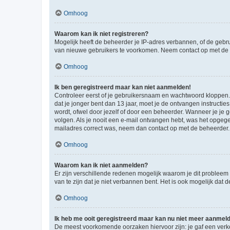
Omhoog
Waarom kan ik niet registreren?
Mogelijk heeft de beheerder je IP-adres verbannen, of de gebru
van nieuwe gebruikers te voorkomen. Neem contact op met de 
Omhoog
Ik ben geregistreerd maar kan niet aanmelden!
Controleer eerst of je gebruikersnaam en wachtwoord kloppen. I
dat je jonger bent dan 13 jaar, moet je de ontvangen instructi
wordt, ofwel door jezelf of door een beheerder. Wanneer je je 
volgen. Als je nooit een e-mail ontvangen hebt, was het opgege
mailadres correct was, neem dan contact op met de beheerder.
Omhoog
Waarom kan ik niet aanmelden?
Er zijn verschillende redenen mogelijk waarom je dit probleem
van te zijn dat je niet verbannen bent. Het is ook mogelijk dat
Omhoog
Ik heb me ooit geregistreerd maar kan nu niet meer aanmel
De meest voorkomende oorzaken hiervoor zijn: je gaf een verk