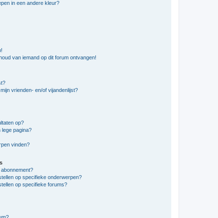
pen in een andere kleur?
n!
nhoud van iemand op dit forum ontvangen!
st?
ijn vrienden- en/of vijandenlijst?
ltaten op?
 lege pagina?
erpen vinden?
s
en abonnement?
stellen op specifieke onderwerpen?
tellen op specifieke forums?
rum?