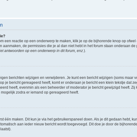
en
ie?
om een reactie op een onderwerp te maken, klik je op de bijhorende knop op ofwe
an aanmaken, de permissies die je al dan niet hebt in het forum staan onderaan de
et antwoorden op een onderwerp in dit forum, enz.
).
eigen berichten wijzigen en verwijderen. Je kunt een bericht wijzigen (soms maar voo
p je bericht gereageerd heeft, komt er onderaan je bericht een klein tekstje dat ze
ageerd heeft, evenmin als een beheerder of moderator je bericht gewijzigd heeft. 
r mogelijk zodra er iemand op gereageerd heeft.
rst één maken. Dit kun je via het gebruikerspaneel doen. Als je dit gedaan hebt, ku
automatisch aan ieder nieuw bericht wordt toegevoegd. Dit doe je door de bijhorende 
laatst).