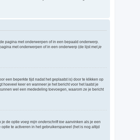
l de pagina met onderwerpen of in een bepaald onderwerp.
 pagina met onderwerpen of in een onderwerp (de lijst met
je
r een beperkte tijd nadat het geplaatst is) door te klikken op
gt hoeveel keer en wanneer je het bericht voor het laatst je
Zij kunnen wel een mededeling toevoegen, waarom ze je bericht
n je de optie
voeg mijn onderschrift toe
aanvinken als je een
optie te activeren in het gebruikerspaneel (het is nog altijd