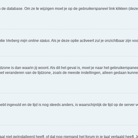
n de database. Om ze te wijzigen moet je op de
gebruikerspaneel
link klikken (dez
ptie
Verberg mijn online status
. Als je deze optie activeert zul je onzichtbaar zijn 
jdzone is dan waarin jij woont. Als dit het geval is, moet je naar het gebruikerspan
t veranderen van de tijdzone, zoals de meeste instellingen, alleen gedaan kunnen
 hebt ingevuld en de tijd is nog steeds anders, is waarschijnlijk de tijd op de serv
niet geïnstalleerd heeft, of dat nog niemand het forum in je taal vertaald heeft. Je