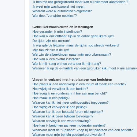
Ik heb me ooit geregistreerd maar kan nu niet meer aanmelden!?
Ik weet mijn wachtwoord niet meer!
Waarom word ik automatisch afgemeld?
Wat doet "verwijder cookies"?
Gebruikersvoorkeuren en instellingen
Hoe verander ik mijn instellingen?
Hoe kan ik onzichtbaar zijn in de online gebruikers lijst?
De tijden zijn niet correct!
Ik wijzigde de tijdzone, maar de tijd is nog steeds verkeerd!
Mijn taal zit niet in de lijst!
Wat zijn de afbeeldingen naast mijn gebruikersnaam?
Hoe kan ik een avatar instellen?
Wat is mijn rang en hoe verander ik mijn rang?
Wanneer ik op de e-maillink van een gebruiker klik, moet ik me aanme
Vragen in verband met het plaatsen van berichten
Hoe plaats ik een onderwerp in een forum of maak een reactie?
Hoe wijzig of verwijder ik een bericht?
Hoe voeg ik een onderschrift toe aan mijn bericht?
Hoe maak ik een peiling?
Waarom kan ik niet meer peilingsopties toevoegen?
Hoe wijzig of verwijder ik een peiling?
Waarom kan ik een bepaald forum niet openen?
Waarom kan ik geen bijlagen toevoegen?
Waarom ontving ik een waarschuwing?
Hoe kan ik berichten aan een moderator melden?
Waarvoor dient de "Opslaan"-knop bij het plaatsen van een bericht?
Waarom moet mijn bericht goedgekeurd worden?