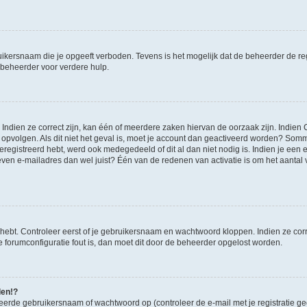
ikersnaam die je opgeeft verboden. Tevens is het mogelijk dat de beheerder de regi
beheerder voor verdere hulp.
ndien ze correct zijn, kan één of meerdere zaken hiervan de oorzaak zijn. Indien C
es opvolgen. Als dit niet het geval is, moet je account dan geactiveerd worden? S
geregistreerd hebt, werd ook medegedeeld of dit al dan niet nodig is. Indien je een
ven e-mailadres dan wel juist? Één van de redenen van activatie is om het aantal va
 hebt. Controleer eerst of je gebruikersnaam en wachtwoord kloppen. Indien ze cor
 de forumconfiguratie fout is, dan moet dit door de beheerder opgelost worden.
den!?
eerde gebruikersnaam of wachtwoord op (controleer de e-mail met je registratie g