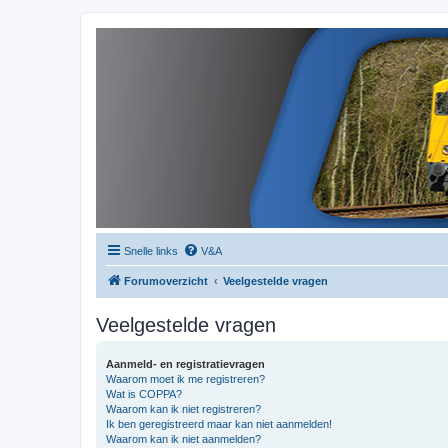
Snelle links
V&A
Forumoverzicht
Veelgestelde vragen
Veelgestelde vragen
Aanmeld- en registratievragen
Waarom moet ik me registreren?
Wat is COPPA?
Waarom kan ik niet registreren?
Ik ben geregistreerd maar kan niet aanmelden!
Waarom kan ik niet aanmelden?