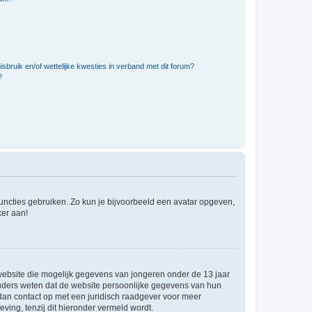
bruik en/of wettelijke kwesties in verband met dit forum?
?
 functies gebruiken. Zo kun je bijvoorbeeld een avatar opgeven,
ker aan!
e website die mogelijk gegevens van jongeren onder de 13 jaar
ouders weten dat de website persoonlijke gegevens van hun
m dan contact op met een juridisch raadgever voor meer
ving, tenzij dit hieronder vermeld wordt.