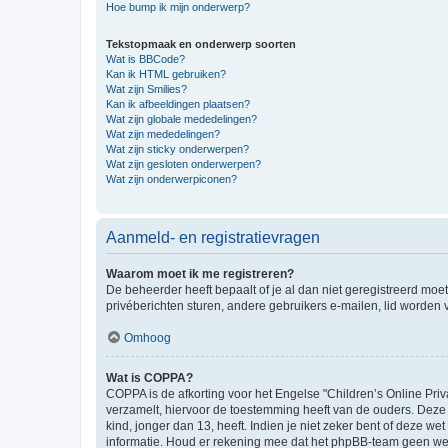
Hoe bump ik mijn onderwerp?
Tekstopmaak en onderwerp soorten
Wat is BBCode?
Kan ik HTML gebruiken?
Wat zijn Smilies?
Kan ik afbeeldingen plaatsen?
Wat zijn globale mededelingen?
Wat zijn mededelingen?
Wat zijn sticky onderwerpen?
Wat zijn gesloten onderwerpen?
Wat zijn onderwerpiconen?
Aanmeld- en registratievragen
Waarom moet ik me registreren?
De beheerder heeft bepaalt of je al dan niet geregistreerd moet
privéberichten sturen, andere gebruikers e-mailen, lid worden
Omhoog
Wat is COPPA?
COPPA is de afkorting voor het Engelse "Children’s Online Priv
verzamelt, hiervoor de toestemming heeft van de ouders. Deze
kind, jonger dan 13, heeft. Indien je niet zeker bent of deze w
informatie. Houd er rekening mee dat het phpBB-team geen wette