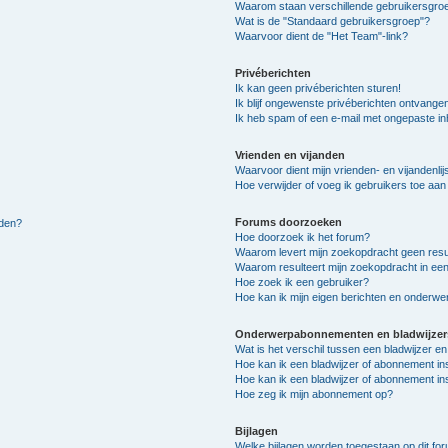
Waarom staan verschillende gebruikersgroe
Wat is de "Standaard gebruikersgroep"?
Waarvoor dient de "Het Team"-link?
Privéberichten
Ik kan geen privéberichten sturen!
Ik blijf ongewenste privéberichten ontvange
Ik heb spam of een e-mail met ongepaste i
Vrienden en vijanden
Waarvoor dient mijn vrienden- en vijandenlij
Hoe verwijder of voeg ik gebruikers toe aan m
Forums doorzoeken
lden?
Hoe doorzoek ik het forum?
Waarom levert mijn zoekopdracht geen resu
Waarom resulteert mijn zoekopdracht in een
Hoe zoek ik een gebruiker?
Hoe kan ik mijn eigen berichten en onderw
Onderwerpabonnementen en bladwijzer
Wat is het verschil tussen een bladwijzer 
Hoe kan ik een bladwijzer of abonnement in
Hoe kan ik een bladwijzer of abonnement ins
Hoe zeg ik mijn abonnement op?
Bijlagen
Welke bijlagen worden toegestaan op dit fo