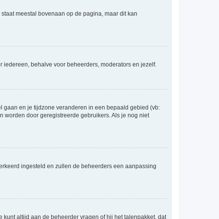
e staat meestal bovenaan op de pagina, maar dit kan
voor iedereen, behalve voor beheerders, moderators en jezelf.
eel gaan en je tijdzone veranderen in een bepaald gebied (vb:
 worden door geregistreerde gebruikers. Als je nog niet
er verkeerd ingesteld en zullen de beheerders een aanpassing
 kunt altijd aan de beheerder vragen of hij het talenpakket, dat