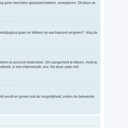
e nog geen berichten geplaatst hebben, verwijderen. Dit doen ze
anmeldpagina gaan en klikken op
wachtwoord vergeten?
. Volg de
nderen je account misbruiken. Om aangemeld te blijven, moet je
theek, in een internetcafé, enz. Als deze optie niet
eld wordt en geven ook de mogelijkheid, indien de beheerder