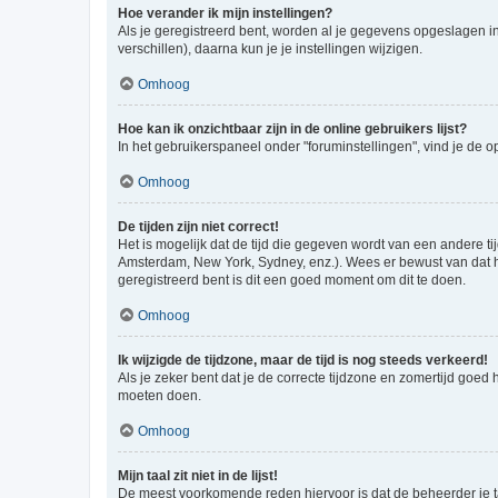
Hoe verander ik mijn instellingen?
Als je geregistreerd bent, worden al je gegevens opgeslagen i
verschillen), daarna kun je je instellingen wijzigen.
Omhoog
Hoe kan ik onzichtbaar zijn in de online gebruikers lijst?
In het gebruikerspaneel onder "foruminstellingen", vind je de o
Omhoog
De tijden zijn niet correct!
Het is mogelijk dat de tijd die gegeven wordt van een andere ti
Amsterdam, New York, Sydney, enz.). Wees er bewust van dat he
geregistreerd bent is dit een goed moment om dit te doen.
Omhoog
Ik wijzigde de tijdzone, maar de tijd is nog steeds verkeerd!
Als je zeker bent dat je de correcte tijdzone en zomertijd goed
moeten doen.
Omhoog
Mijn taal zit niet in de lijst!
De meest voorkomende reden hiervoor is dat de beheerder je taal 