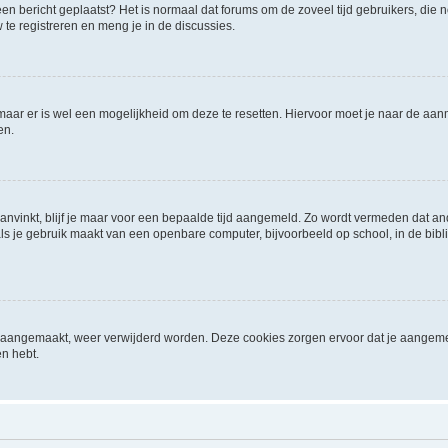
it een bericht geplaatst? Het is normaal dat forums om de zoveel tijd gebruikers, di
e registreren en meng je in de discussies.
 maar er is wel een mogelijkheid om deze te resetten. Hiervoor moet je naar de a
en.
aanvinkt, blijf je maar voor een bepaalde tijd aangemeld. Zo wordt vermeden dat a
ls je gebruik maakt van een openbare computer, bijvoorbeeld op school, in de biblio
ijn aangemaakt, weer verwijderd worden. Deze cookies zorgen ervoor dat je aangem
en hebt.