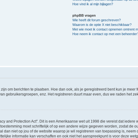
Hoe vind ik al mijn bijlagen?
phpBB vragen
Wie heeft dit forum geschreven?
Waarom is de optie X niet beschikbaar?
Met wie moet ik contact opnemen omtrent mis
Hoe neem ik contact op met een beheerder
 zijn om berichten te plaatsen. Hoe dan ook, als je geregistreerd bent kun je meer
 van gebruikersgroepen, enz. Het registreren duurt maar even, dus we raden het ze
acy and Protection Act". Dit is een Amerikaanse wet uit 1998 die vereist dat ieder
 toestemming moet schriftelijk of op een andere wijze gegeven worden, zodat de 
et al dan niet op jou of de website waarop je wil registreren van toepassing is, nee
lijke informatie kan verschaffen en ook niet het aanspreekpunt is voor deze wetge