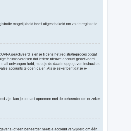
stratie mogelijkheid heeft uitgeschakeld om zo de registratie
OPPA geactiveerd is en je tijdens het registratieproces opgaf
ommige forums vereisen dat iedere nieuwe account geactiveerd
 e-mail ontvangen hebt, moet je de daarin opgegeven instructies
lse accounts te doen dalen. Als je zeker bent dat je e-
rect zijn, kun je contact opnemen met de beheerder om er zeker
egevens) of een beheerder heeft je account verwijderd om één