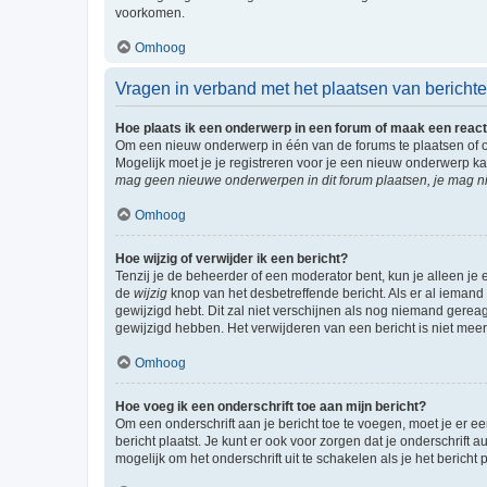
voorkomen.
Omhoog
Vragen in verband met het plaatsen van bericht
Hoe plaats ik een onderwerp in een forum of maak een react
Om een nieuw onderwerp in één van de forums te plaatsen of 
Mogelijk moet je je registreren voor je een nieuw onderwerp k
mag geen nieuwe onderwerpen in dit forum plaatsen, je mag ni
Omhoog
Hoe wijzig of verwijder ik een bericht?
Tenzij je de beheerder of een moderator bent, kun je alleen je 
de
wijzig
knop van het desbetreffende bericht. Als er al iemand o
gewijzigd hebt. Dit zal niet verschijnen als nog niemand gere
gewijzigd hebben. Het verwijderen van een bericht is niet mee
Omhoog
Hoe voeg ik een onderschrift toe aan mijn bericht?
Om een onderschrift aan je bericht toe te voegen, moet je er ee
bericht plaatst. Je kunt er ook voor zorgen dat je onderschrift 
mogelijk om het onderschrift uit te schakelen als je het bericht p