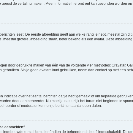
ag je gerust de vertaling maken. Meer informatie hieromtrent kan gevonden worden o
richten leest. De eerste afbeelding geeft aan welke rang je hebt, meestal zijn dit 
e, meestal grotere, afbeelding staan, beter bekend als een avatar. Deze afbeelding 
oegen door gebruik te maken van één van de volgende vier methodes: Gravatar, Gale
n gebruiken. Als je geen avatars kunt gebruiken, neem dan contact op met een beh
indicatie over het aantal berchten dat je hebt gemaakt of om bepaalde gebruikers 
d worden door een beheerder. Nu moet je natuurlijk het forum niet beginnen te sp
en beheerder of moderator kunnen je berichten aantal doen dalen.
k me aanmelden?
t ingebouwde e-mailformulier (indien de beheerder dit heeft ingeschakeld). Dit o