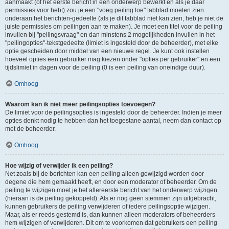
aanmaakt (of het eerste bericht in een onderwerp bewerkt en als je daar
permissies voor hebt) zou je een "voeg peiling toe" tabblad moeten zien
onderaan het berichten-gedeelte (als je dit tabblad niet kan zien, heb je niet de
juiste permissies om peilingen aan te maken). Je moet een titel voor de peiling
invullen bij "peilingsvraag" en dan minstens 2 mogelijkheden invullen in het
"peilingopties"-tekstgedeelte (limiet is ingesteld door de beheerder), met elke
optie gescheiden door middel van een nieuwe regel. Je kunt ook instellen
hoeveel opties een gebruiker mag kiezen onder "opties per gebruiker" en een
tijdslimiet in dagen voor de peiling (0 is een peiling van oneindige duur).
Omhoog
Waarom kan ik niet meer peilingsopties toevoegen?
De limiet voor de peilingsopties is ingesteld door de beheerder. Indien je meer
opties denkt nodig te hebben dan het toegestane aantal, neem dan contact op
met de beheerder.
Omhoog
Hoe wijzig of verwijder ik een peiling?
Net zoals bij de berichten kan een peiling alleen gewijzigd worden door
degene die hem gemaakt heeft, en door een moderator of beheerder. Om de
peiling te wijzigen moet je het allereerste bericht van het onderwerp wijzigen
(hieraan is de peiling gekoppeld). Als er nog geen stemmen zijn uitgebracht,
kunnen gebruikers de peiling verwijderen of iedere peilingsoptie wijzigen.
Maar, als er reeds gestemd is, dan kunnen alleen moderators of beheerders
hem wijzigen of verwijderen. Dit om te voorkomen dat gebruikers een peiling