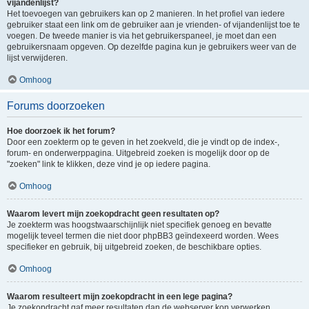
vijandenlijst?
Het toevoegen van gebruikers kan op 2 manieren. In het profiel van iedere
gebruiker staat een link om de gebruiker aan je vrienden- of vijandenlijst toe te
voegen. De tweede manier is via het gebruikerspaneel, je moet dan een
gebruikersnaam opgeven. Op dezelfde pagina kun je gebruikers weer van de
lijst verwijderen.
Omhoog
Forums doorzoeken
Hoe doorzoek ik het forum?
Door een zoekterm op te geven in het zoekveld, die je vindt op de index-,
forum- en onderwerppagina. Uitgebreid zoeken is mogelijk door op de
"zoeken" link te klikken, deze vind je op iedere pagina.
Omhoog
Waarom levert mijn zoekopdracht geen resultaten op?
Je zoekterm was hoogstwaarschijnlijk niet specifiek genoeg en bevatte
mogelijk teveel termen die niet door phpBB3 geïndexeerd worden. Wees
specifieker en gebruik, bij uitgebreid zoeken, de beschikbare opties.
Omhoog
Waarom resulteert mijn zoekopdracht in een lege pagina?
Je zoekopdracht gaf meer resultaten dan de webserver kon verwerken.