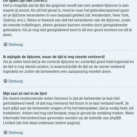
De tijden zijn niet correct!
Het is mogelijk dat de tijd die gegeven wordt van een andere tijdzone is dan
waarin jij woont. Als dit het geval is, moet je naar het gebruikerspaneel gaan
en je tijdzone veranderen in een bepaald gebied (vb: Amsterdam, New York,
Sydney, enz.). Wees er bewust van dat het veranderen van de tijdzone, zoals
de meeste instellingen, alleen gedaan kunnen worden door geregistreerde
gebruikers. Als je nog niet geregistreerd bent is dit een goed moment om dit te
doen.
Omhoog
Ik wijzigde de tijdzone, maar de tijd is nog steeds verkeerd!
Als je zeker bent dat je de correcte tijdzone en zomertijd goed hebt ingevuld en
de tijd is nog steeds anders, is waarschijnlijk de tijd op de server verkeerd
ingesteld en zullen de beheerders een aanpassing moeten doen.
Omhoog
Mijn taal zit niet in de lijst!
De meest voorkomende reden hiervoor is dat de beheerder je taal niet
geïnstalleerd heeft, of dat nog niemand het forum in je taal vertaald heeft. Je
kunt altijd aan de beheerder vragen of hij het talenpakket, dat je nodig hebt, wil
installeren. Indien het nog niet bestaat, mag je gerust de vertaling maken. Meer
informatie hieromtrent kan gevonden worden op de website van phpBB
Limited (de link staat onderaan iedere pagina).
Omhoog