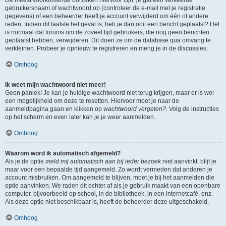
gebruikersnaam of wachtwoord op (controleer de e-mail met je registratie
gegevens) of een beheerder heeft je account verwijderd om één of andere
reden. Indien dit laatste het geval is, heb je dan ooit een bericht geplaatst? Het
is normaal dat forums om de zoveel tijd gebruikers, die nog geen berichten
geplaatst hebben, verwijderen. Dit doen ze om de database qua omvang te
verkleinen. Probeer je opnieuw te registreren en meng je in de discussies.
Omhoog
Ik weet mijn wachtwoord niet meer!
Geen paniek! Je kan je huidige wachtwoord niet terug krijgen, maar er is wel
een mogelijkheid om deze te resetten. Hiervoor moet je naar de
aanmeldpagina gaan en klikken op
wachtwoord vergeten?
. Volg de instructies
op het scherm en even later kan je je weer aanmelden.
Omhoog
Waarom word ik automatisch afgemeld?
Als je de optie
meld mij automatisch aan bij ieder bezoek
niet aanvinkt, blijf je
maar voor een bepaalde tijd aangemeld. Zo wordt vermeden dat anderen je
account misbruiken. Om aangemeld te blijven, moet je bij het aanmelden die
optie aanvinken. We raden dit echter af als je gebruik maakt van een openbare
computer, bijvoorbeeld op school, in de bibliotheek, in een internetcafé, enz.
Als deze optie niet beschikbaar is, heeft de beheerder deze uitgeschakeld.
Omhoog