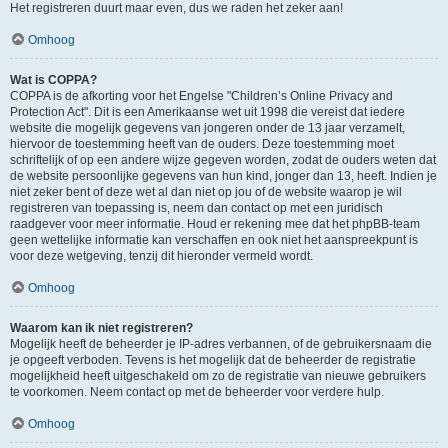
Het registreren duurt maar even, dus we raden het zeker aan!
Omhoog
Wat is COPPA?
COPPA is de afkorting voor het Engelse "Children’s Online Privacy and
Protection Act". Dit is een Amerikaanse wet uit 1998 die vereist dat iedere
website die mogelijk gegevens van jongeren onder de 13 jaar verzamelt,
hiervoor de toestemming heeft van de ouders. Deze toestemming moet
schriftelijk of op een andere wijze gegeven worden, zodat de ouders weten dat
de website persoonlijke gegevens van hun kind, jonger dan 13, heeft. Indien je
niet zeker bent of deze wet al dan niet op jou of de website waarop je wil
registreren van toepassing is, neem dan contact op met een juridisch
raadgever voor meer informatie. Houd er rekening mee dat het phpBB-team
geen wettelijke informatie kan verschaffen en ook niet het aanspreekpunt is
voor deze wetgeving, tenzij dit hieronder vermeld wordt.
Omhoog
Waarom kan ik niet registreren?
Mogelijk heeft de beheerder je IP-adres verbannen, of de gebruikersnaam die
je opgeeft verboden. Tevens is het mogelijk dat de beheerder de registratie
mogelijkheid heeft uitgeschakeld om zo de registratie van nieuwe gebruikers
te voorkomen. Neem contact op met de beheerder voor verdere hulp.
Omhoog