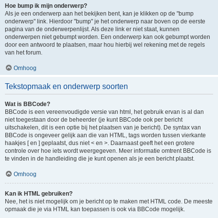
Hoe bump ik mijn onderwerp?
Als je een onderwerp aan het bekijken bent, kan je klikken op de "bump
onderwerp" link. Hierdoor "bump" je het onderwerp naar boven op de eerste
pagina van de onderwerpenlijst. Als deze link er niet staat, kunnen
onderwerpen niet gebumpt worden. Een onderwerp kan ook gebumpt worden
door een antwoord te plaatsen, maar hou hierbij wel rekening met de regels
van het forum.
Omhoog
Tekstopmaak en onderwerp soorten
Wat is BBCode?
BBCode is een vereenvoudigde versie van html, het gebruik ervan is al dan
niet toegestaan door de beheerder (je kunt BBCode ook per bericht
uitschakelen, dit is een optie bij het plaatsen van je bericht). De syntax van
BBCode is ongeveer gelijk aan die van HTML, tags worden tussen vierkante
haakjes [ en ] geplaatst, dus niet < en >. Daarnaast geeft het een grotere
controle over hoe iets wordt weergegeven. Meer informatie omtrent BBCode is
te vinden in de handleiding die je kunt openen als je een bericht plaatst.
Omhoog
Kan ik HTML gebruiken?
Nee, het is niet mogelijk om je bericht op te maken met HTML code. De meeste
opmaak die je via HTML kan toepassen is ook via BBCode mogelijk.