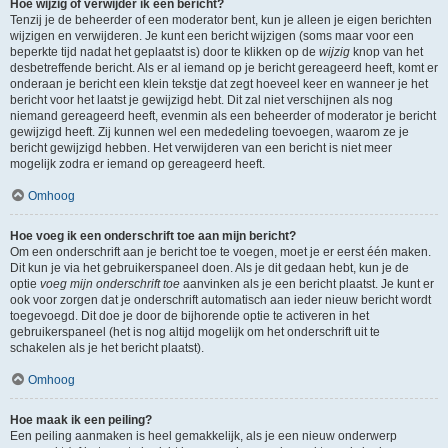
Hoe wijzig of verwijder ik een bericht?
Tenzij je de beheerder of een moderator bent, kun je alleen je eigen berichten
wijzigen en verwijderen. Je kunt een bericht wijzigen (soms maar voor een
beperkte tijd nadat het geplaatst is) door te klikken op de
wijzig
knop van het
desbetreffende bericht. Als er al iemand op je bericht gereageerd heeft, komt er
onderaan je bericht een klein tekstje dat zegt hoeveel keer en wanneer je het
bericht voor het laatst je gewijzigd hebt. Dit zal niet verschijnen als nog
niemand gereageerd heeft, evenmin als een beheerder of moderator je bericht
gewijzigd heeft. Zij kunnen wel een mededeling toevoegen, waarom ze je
bericht gewijzigd hebben. Het verwijderen van een bericht is niet meer
mogelijk zodra er iemand op gereageerd heeft.
Omhoog
Hoe voeg ik een onderschrift toe aan mijn bericht?
Om een onderschrift aan je bericht toe te voegen, moet je er eerst één maken.
Dit kun je via het gebruikerspaneel doen. Als je dit gedaan hebt, kun je de
optie
voeg mijn onderschrift toe
aanvinken als je een bericht plaatst. Je kunt er
ook voor zorgen dat je onderschrift automatisch aan ieder nieuw bericht wordt
toegevoegd. Dit doe je door de bijhorende optie te activeren in het
gebruikerspaneel (het is nog altijd mogelijk om het onderschrift uit te
schakelen als je het bericht plaatst).
Omhoog
Hoe maak ik een peiling?
Een peiling aanmaken is heel gemakkelijk, als je een nieuw onderwerp