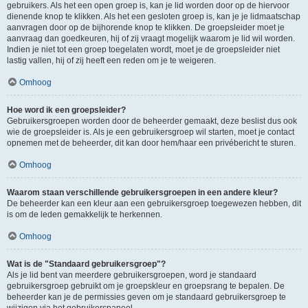
gebruikers. Als het een open groep is, kan je lid worden door op de hiervoor
dienende knop te klikken. Als het een gesloten groep is, kan je je lidmaatschap
aanvragen door op de bijhorende knop te klikken. De groepsleider moet je
aanvraag dan goedkeuren, hij of zij vraagt mogelijk waarom je lid wil worden.
Indien je niet tot een groep toegelaten wordt, moet je de groepsleider niet
lastig vallen, hij of zij heeft een reden om je te weigeren.
Omhoog
Hoe word ik een groepsleider?
Gebruikersgroepen worden door de beheerder gemaakt, deze beslist dus ook
wie de groepsleider is. Als je een gebruikersgroep wil starten, moet je contact
opnemen met de beheerder, dit kan door hem/haar een privébericht te sturen.
Omhoog
Waarom staan verschillende gebruikersgroepen in een andere kleur?
De beheerder kan een kleur aan een gebruikersgroep toegewezen hebben, dit
is om de leden gemakkelijk te herkennen.
Omhoog
Wat is de "Standaard gebruikersgroep"?
Als je lid bent van meerdere gebruikersgroepen, word je standaard
gebruikersgroep gebruikt om je groepskleur en groepsrang te bepalen. De
beheerder kan je de permissies geven om je standaard gebruikersgroep te
wijzigen via het gebruikerspaneel.