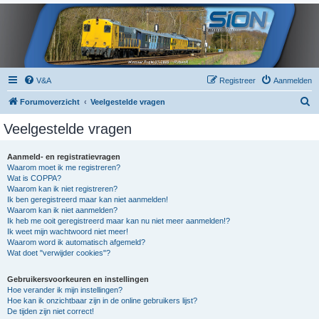
V&A
Registreer
Aanmelden
Z
Forumoverzicht
Veelgestelde vragen
o
Veelgestelde vragen
e
k
Aanmeld- en registratievragen
Waarom moet ik me registreren?
Wat is COPPA?
Waarom kan ik niet registreren?
Ik ben geregistreerd maar kan niet aanmelden!
Waarom kan ik niet aanmelden?
Ik heb me ooit geregistreerd maar kan nu niet meer aanmelden!?
Ik weet mijn wachtwoord niet meer!
Waarom word ik automatisch afgemeld?
Wat doet "verwijder cookies"?
Gebruikersvoorkeuren en instellingen
Hoe verander ik mijn instellingen?
Hoe kan ik onzichtbaar zijn in de online gebruikers lijst?
De tijden zijn niet correct!