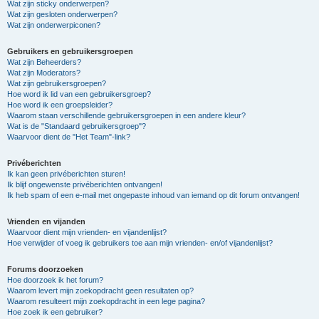
Wat zijn sticky onderwerpen?
Wat zijn gesloten onderwerpen?
Wat zijn onderwerpiconen?
Gebruikers en gebruikersgroepen
Wat zijn Beheerders?
Wat zijn Moderators?
Wat zijn gebruikersgroepen?
Hoe word ik lid van een gebruikersgroep?
Hoe word ik een groepsleider?
Waarom staan verschillende gebruikersgroepen in een andere kleur?
Wat is de "Standaard gebruikersgroep"?
Waarvoor dient de "Het Team"-link?
Privéberichten
Ik kan geen privéberichten sturen!
Ik blijf ongewenste privéberichten ontvangen!
Ik heb spam of een e-mail met ongepaste inhoud van iemand op dit forum ontvangen!
Vrienden en vijanden
Waarvoor dient mijn vrienden- en vijandenlijst?
Hoe verwijder of voeg ik gebruikers toe aan mijn vrienden- en/of vijandenlijst?
Forums doorzoeken
Hoe doorzoek ik het forum?
Waarom levert mijn zoekopdracht geen resultaten op?
Waarom resulteert mijn zoekopdracht in een lege pagina?
Hoe zoek ik een gebruiker?