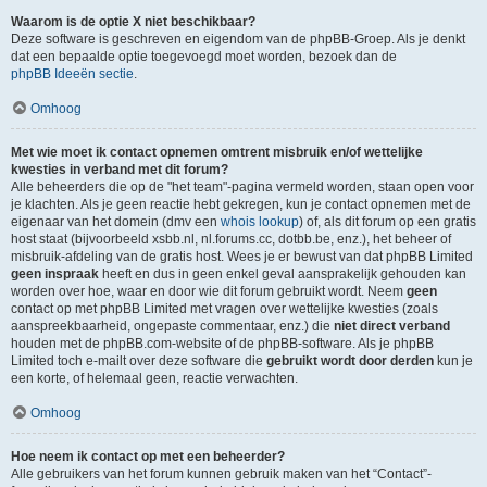
Waarom is de optie X niet beschikbaar?
Deze software is geschreven en eigendom van de phpBB-Groep. Als je denkt
dat een bepaalde optie toegevoegd moet worden, bezoek dan de
phpBB Ideeën sectie
.
Omhoog
Met wie moet ik contact opnemen omtrent misbruik en/of wettelijke
kwesties in verband met dit forum?
Alle beheerders die op de "het team"-pagina vermeld worden, staan open voor
je klachten. Als je geen reactie hebt gekregen, kun je contact opnemen met de
eigenaar van het domein (dmv een
whois lookup
) of, als dit forum op een gratis
host staat (bijvoorbeeld xsbb.nl, nl.forums.cc, dotbb.be, enz.), het beheer of
misbruik-afdeling van de gratis host. Wees je er bewust van dat phpBB Limited
geen inspraak
heeft en dus in geen enkel geval aansprakelijk gehouden kan
worden over hoe, waar en door wie dit forum gebruikt wordt. Neem
geen
contact op met phpBB Limited met vragen over wettelijke kwesties (zoals
aanspreekbaarheid, ongepaste commentaar, enz.) die
niet direct verband
houden met de phpBB.com-website of de phpBB-software. Als je phpBB
Limited toch e-mailt over deze software die
gebruikt wordt door derden
kun je
een korte, of helemaal geen, reactie verwachten.
Omhoog
Hoe neem ik contact op met een beheerder?
Alle gebruikers van het forum kunnen gebruik maken van het “Contact”-