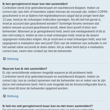
Ik ben geregistreerd maar kan niet aanmelden!
Controleer eerst of je gebruikersnaam en wachtwoord kloppen. Indien ze
correct zijn, kan één of meerdere zaken hiervan de oorzaak zijn. Indien COPPA
geactiveerd is en je tijdens het registratieproces opgaf dat je jonger bent dan
13 jaar, moet je de ontvangen instructies opvolgen. Als dit niet het geval is,
moet je account dan geactiveerd worden? Sommige forums vereisen dat
iedere nieuwe account geactiveerd wordt, ofwel door jezelf of door een
beheerder. Wanneer je je geregistreerd hebt, werd ook medegedeeld of dit al
dan niet nodig is. Indien je een e-mail ontvangen hebt, moet je de daarin
opgegeven instructies volgen. Als je nooit een e-mail ontvangen hebt, was het
opgegeven e-mailadres dan wel juist? Één van de redenen van activatie is om
het aantal valse accounts te doen dalen. Als je zeker bent dat je e-mailadres
correct was, neem dan contact op met de beheerder.
Omhoog
Waarom kan ik niet aanmelden?
Er zijn verschillende redenen mogelijk waarom je dit probleem hebt.
Controleer eerst of je gebruikersnaam en wachtwoord kloppen. Indien ze
correct zijn, kun je contact opnemen met de beheerder om er zeker van te zijn
dat je niet verbannen bent. Het is ook mogelijk dat de forumconfiguratie fout is,
dan moet dit door de beheerder opgelost worden.
Omhoog
Ik heb me ooit geregistreerd maar kan nu niet meer aanmelden!?
De meest voorkomende oorzaken hiervoor zijn: je gaf een verkeerde