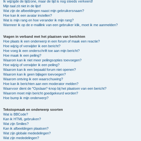
Ik wijzigde de tijdzone, maar de tijd is nog steeds verkeerd!
Mijn taal zit niet in de lijst!
Wat zijn de afbeeldingen naast mijn gebruikersnaam?
Hoe kan ik een avatar instellen?
Wat is mijn rang en hoe verander ik mijn rang?
Wanneer ik op de e-maillink van een gebruiker klik, moet ik me aanmelden?
Vragen in verband met het plaatsen van berichten
Hoe plaats ik een onderwerp in een forum of maak een reactie?
Hoe wijzig of verwijder ik een bericht?
Hoe voeg ik een onderschrift toe aan mijn bericht?
Hoe maak ik een peiling?
Waarom kan ik niet meer peilingsopties toevoegen?
Hoe wijzig of verwijder ik een peiling?
Waarom kan ik een bepaald forum niet openen?
Waarom kan ik geen bijlagen toevoegen?
Waarom ontving ik een waarschuwing?
Hoe kan ik berichten aan een moderator melden?
Waarvoor dient de "Opslaan"-knop bij het plaatsen van een bericht?
Waarom moet mijn bericht goedgekeurd worden?
Hoe bump ik mijn onderwerp?
Tekstopmaak en onderwerp soorten
Wat is BBCode?
Kan ik HTML gebruiken?
Wat zijn Smilies?
Kan ik afbeeldingen plaatsen?
Wat zijn globale mededelingen?
Wat zijn mededelingen?