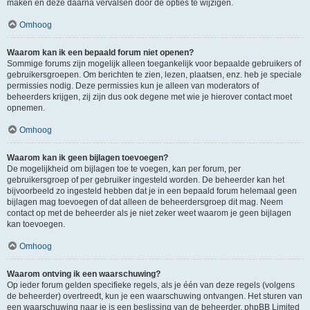
maken en deze daarna vervalsen door de opties te wijzigen.
Omhoog
Waarom kan ik een bepaald forum niet openen?
Sommige forums zijn mogelijk alleen toegankelijk voor bepaalde gebruikers of
gebruikersgroepen. Om berichten te zien, lezen, plaatsen, enz. heb je speciale
permissies nodig. Deze permissies kun je alleen van moderators of
beheerders krijgen, zij zijn dus ook degene met wie je hierover contact moet
opnemen.
Omhoog
Waarom kan ik geen bijlagen toevoegen?
De mogelijkheid om bijlagen toe te voegen, kan per forum, per
gebruikersgroep of per gebruiker ingesteld worden. De beheerder kan het
bijvoorbeeld zo ingesteld hebben dat je in een bepaald forum helemaal geen
bijlagen mag toevoegen of dat alleen de beheerdersgroep dit mag. Neem
contact op met de beheerder als je niet zeker weet waarom je geen bijlagen
kan toevoegen.
Omhoog
Waarom ontving ik een waarschuwing?
Op ieder forum gelden specifieke regels, als je één van deze regels (volgens
de beheerder) overtreedt, kun je een waarschuwing ontvangen. Het sturen van
een waarschuwing naar je is een beslissing van de beheerder, phpBB Limited