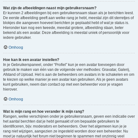
Wat zijn de afbeeldingen naast mijn gebruikersnaam?
Er kunnen 2 afbeeldingen bij een gebruikersnaam staan als je berichten leest.
De eerste afbeelding geeft aan welke rang je hebt, meestal zijn dit sterretjes of
blokjes die aangeven hoeveel berichten je geplaatst hebt of wat je status is.
Hieronder kan nog een tweede, meestal grotere, afbeelding staan, beter
bekend als een avatar. Deze afbeelding is meestal uniek of persoonlijk voor
iedere gebruiker.
Omhoog
Hoe kan ik een avatar instellen?
In je Gebruikerspaneel, onder “Profiel” kun je een avatar toevoegen door
gebruik te maken van één van de volgende vier methodes: Gravatar, Galerij,
Afstand of Upload. Het is aan de beheerders om avatars in te schakelen en om
te kiezen op welke manier je een avatar kan gebruiken. Als je geen avatars
kunt gebruiken, neem dan contact op met een beheerder voor je vragen
hierover.
Omhoog
Wat is mijn rang en hoe verander ik mijn rang?
Rangen, welke verschijnen onder je gebruikersnaam, geven een indicatie over
het aantal berchten dat je hebt gemaakt of om bepaalde gebruikers te
identificeren, bijv. moderators en beheerders. Over het algemeen kun je je
rang niet wijzigen, aangezien ze ingesteld worden door een beheerder. Nu
moet je natuurlijk het forum niet beginnen te spammen met onzinnig veel