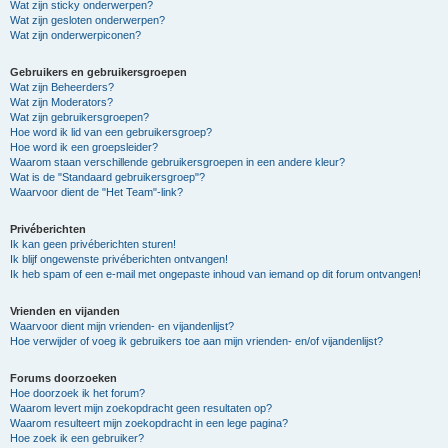
Wat zijn sticky onderwerpen?
Wat zijn gesloten onderwerpen?
Wat zijn onderwerpiconen?
Gebruikers en gebruikersgroepen
Wat zijn Beheerders?
Wat zijn Moderators?
Wat zijn gebruikersgroepen?
Hoe word ik lid van een gebruikersgroep?
Hoe word ik een groepsleider?
Waarom staan verschillende gebruikersgroepen in een andere kleur?
Wat is de "Standaard gebruikersgroep"?
Waarvoor dient de "Het Team"-link?
Privéberichten
Ik kan geen privéberichten sturen!
Ik blijf ongewenste privéberichten ontvangen!
Ik heb spam of een e-mail met ongepaste inhoud van iemand op dit forum ontvangen!
Vrienden en vijanden
Waarvoor dient mijn vrienden- en vijandenlijst?
Hoe verwijder of voeg ik gebruikers toe aan mijn vrienden- en/of vijandenlijst?
Forums doorzoeken
Hoe doorzoek ik het forum?
Waarom levert mijn zoekopdracht geen resultaten op?
Waarom resulteert mijn zoekopdracht in een lege pagina?
Hoe zoek ik een gebruiker?