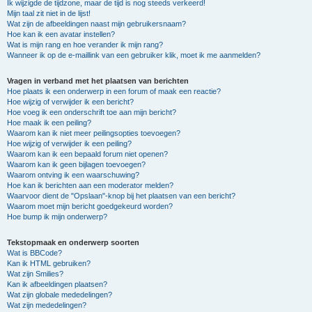
Ik wijzigde de tijdzone, maar de tijd is nog steeds verkeerd!
Mijn taal zit niet in de lijst!
Wat zijn de afbeeldingen naast mijn gebruikersnaam?
Hoe kan ik een avatar instellen?
Wat is mijn rang en hoe verander ik mijn rang?
Wanneer ik op de e-maillink van een gebruiker klik, moet ik me aanmelden?
Vragen in verband met het plaatsen van berichten
Hoe plaats ik een onderwerp in een forum of maak een reactie?
Hoe wijzig of verwijder ik een bericht?
Hoe voeg ik een onderschrift toe aan mijn bericht?
Hoe maak ik een peiling?
Waarom kan ik niet meer peilingsopties toevoegen?
Hoe wijzig of verwijder ik een peiling?
Waarom kan ik een bepaald forum niet openen?
Waarom kan ik geen bijlagen toevoegen?
Waarom ontving ik een waarschuwing?
Hoe kan ik berichten aan een moderator melden?
Waarvoor dient de "Opslaan"-knop bij het plaatsen van een bericht?
Waarom moet mijn bericht goedgekeurd worden?
Hoe bump ik mijn onderwerp?
Tekstopmaak en onderwerp soorten
Wat is BBCode?
Kan ik HTML gebruiken?
Wat zijn Smilies?
Kan ik afbeeldingen plaatsen?
Wat zijn globale mededelingen?
Wat zijn mededelingen?