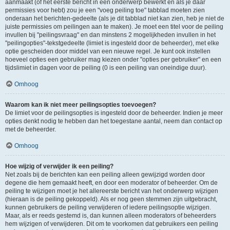
aanmaakt (of het eerste bericht in een onderwerp bewerkt en als je daar
permissies voor hebt) zou je een "voeg peiling toe" tabblad moeten zien
onderaan het berichten-gedeelte (als je dit tabblad niet kan zien, heb je niet de
juiste permissies om peilingen aan te maken). Je moet een titel voor de peiling
invullen bij "peilingsvraag" en dan minstens 2 mogelijkheden invullen in het
"peilingopties"-tekstgedeelte (limiet is ingesteld door de beheerder), met elke
optie gescheiden door middel van een nieuwe regel. Je kunt ook instellen
hoeveel opties een gebruiker mag kiezen onder "opties per gebruiker" en een
tijdslimiet in dagen voor de peiling (0 is een peiling van oneindige duur).
Omhoog
Waarom kan ik niet meer peilingsopties toevoegen?
De limiet voor de peilingsopties is ingesteld door de beheerder. Indien je meer
opties denkt nodig te hebben dan het toegestane aantal, neem dan contact op
met de beheerder.
Omhoog
Hoe wijzig of verwijder ik een peiling?
Net zoals bij de berichten kan een peiling alleen gewijzigd worden door
degene die hem gemaakt heeft, en door een moderator of beheerder. Om de
peiling te wijzigen moet je het allereerste bericht van het onderwerp wijzigen
(hieraan is de peiling gekoppeld). Als er nog geen stemmen zijn uitgebracht,
kunnen gebruikers de peiling verwijderen of iedere peilingsoptie wijzigen.
Maar, als er reeds gestemd is, dan kunnen alleen moderators of beheerders
hem wijzigen of verwijderen. Dit om te voorkomen dat gebruikers een peiling