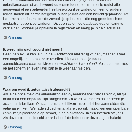
gebruikersnaam of wachtwoord op (controleer de e-mail met je registratie
gegevens) of een beheerder heeft je account verwijderd om één of andere
reden. Indien dit laatste het geval is, heb je dan ooit een bericht geplaatst? Het
is normaal dat forums om de zoveel tijd gebruikers, die nog geen berichten
geplaatst hebben, verwijderen. Dit doen ze om de database qua omvang te
verkleinen. Probeer je opnieuw te registreren en meng je in de discussies.
Omhoog
Ik weet mijn wachtwoord niet meer!
Geen paniek! Je kan je huidige wachtwoord niet terug krijgen, maar er is wel
een mogelijkheid om deze te resetten. Hiervoor moet je naar de
aanmeldpagina gaan en klikken op
wachtwoord vergeten?
. Volg de instructies
op het scherm en even later kan je je weer aanmelden.
Omhoog
Waarom word ik automatisch afgemeld?
Als je de optie
meld mij automatisch aan bij ieder bezoek
niet aanvinkt, blijf je
maar voor een bepaalde tijd aangemeld. Zo wordt vermeden dat anderen je
account misbruiken. Om aangemeld te blijven, moet je bij het aanmelden die
optie aanvinken. We raden dit echter af als je gebruik maakt van een openbare
computer, bijvoorbeeld op school, in de bibliotheek, in een internetcafé, enz.
Als deze optie niet beschikbaar is, heeft de beheerder deze uitgeschakeld.
Omhoog