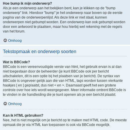
Hoe bump ik mijn onderwerp?
Als je een onderwerp aan het bekijken bent, kan je klikken op de "bump
onderwerp" link. Hierdoor "bump" je het onderwerp naar boven op de eerste
pagina van de onderwerpenlijst. Als deze link er niet staat, kunnen
onderwerpen niet gebumpt worden. Een onderwerp kan ook gebumpt worden
door een antwoord te plaatsen, maar hou hierbij wel rekening met de regels
van het forum.
Omhoog
Tekstopmaak en onderwerp soorten
Wat is BBCode?
BBCode is een vereenvoudigde versie van html, het gebruik ervan is al dan
niet toegestaan door de beheerder (je kunt BBCode ook per bericht
uitschakelen, dit is een optie bij het plaatsen van je bericht). De syntax van
BBCode is ongeveer gelijk aan die van HTML, tags worden tussen vierkante
haakjes [ en ] geplaatst, dus niet < en >. Daarnaast geeft het een grotere
controle over hoe iets wordt weergegeven. Meer informatie omtrent BBCode is
te vinden in de handleiding die je kunt openen als je een bericht plaatst.
Omhoog
Kan ik HTML gebruiken?
Nee, het is niet mogelijk om je bericht op te maken met HTML code. De meeste
opmaak die je via HTML kan toepassen is ook via BBCode mogelijk.