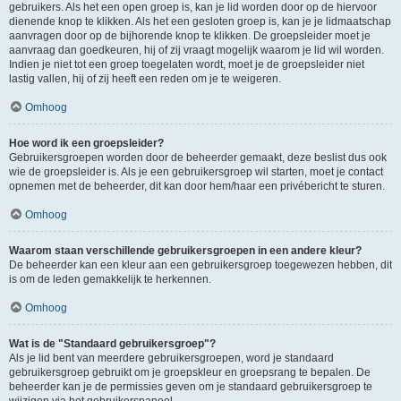
gebruikers. Als het een open groep is, kan je lid worden door op de hiervoor
dienende knop te klikken. Als het een gesloten groep is, kan je je lidmaatschap
aanvragen door op de bijhorende knop te klikken. De groepsleider moet je
aanvraag dan goedkeuren, hij of zij vraagt mogelijk waarom je lid wil worden.
Indien je niet tot een groep toegelaten wordt, moet je de groepsleider niet
lastig vallen, hij of zij heeft een reden om je te weigeren.
Omhoog
Hoe word ik een groepsleider?
Gebruikersgroepen worden door de beheerder gemaakt, deze beslist dus ook
wie de groepsleider is. Als je een gebruikersgroep wil starten, moet je contact
opnemen met de beheerder, dit kan door hem/haar een privébericht te sturen.
Omhoog
Waarom staan verschillende gebruikersgroepen in een andere kleur?
De beheerder kan een kleur aan een gebruikersgroep toegewezen hebben, dit
is om de leden gemakkelijk te herkennen.
Omhoog
Wat is de "Standaard gebruikersgroep"?
Als je lid bent van meerdere gebruikersgroepen, word je standaard
gebruikersgroep gebruikt om je groepskleur en groepsrang te bepalen. De
beheerder kan je de permissies geven om je standaard gebruikersgroep te
wijzigen via het gebruikerspaneel.