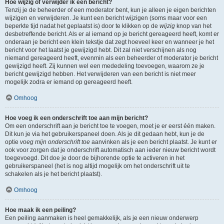
Hoe wijzig of verwijder ik een bericht?
Tenzij je de beheerder of een moderator bent, kun je alleen je eigen berichten
wijzigen en verwijderen. Je kunt een bericht wijzigen (soms maar voor een
beperkte tijd nadat het geplaatst is) door te klikken op de
wijzig
knop van het
desbetreffende bericht. Als er al iemand op je bericht gereageerd heeft, komt er
onderaan je bericht een klein tekstje dat zegt hoeveel keer en wanneer je het
bericht voor het laatst je gewijzigd hebt. Dit zal niet verschijnen als nog
niemand gereageerd heeft, evenmin als een beheerder of moderator je bericht
gewijzigd heeft. Zij kunnen wel een mededeling toevoegen, waarom ze je
bericht gewijzigd hebben. Het verwijderen van een bericht is niet meer
mogelijk zodra er iemand op gereageerd heeft.
Omhoog
Hoe voeg ik een onderschrift toe aan mijn bericht?
Om een onderschrift aan je bericht toe te voegen, moet je er eerst één maken.
Dit kun je via het gebruikerspaneel doen. Als je dit gedaan hebt, kun je de
optie
voeg mijn onderschrift toe
aanvinken als je een bericht plaatst. Je kunt er
ook voor zorgen dat je onderschrift automatisch aan ieder nieuw bericht wordt
toegevoegd. Dit doe je door de bijhorende optie te activeren in het
gebruikerspaneel (het is nog altijd mogelijk om het onderschrift uit te
schakelen als je het bericht plaatst).
Omhoog
Hoe maak ik een peiling?
Een peiling aanmaken is heel gemakkelijk, als je een nieuw onderwerp