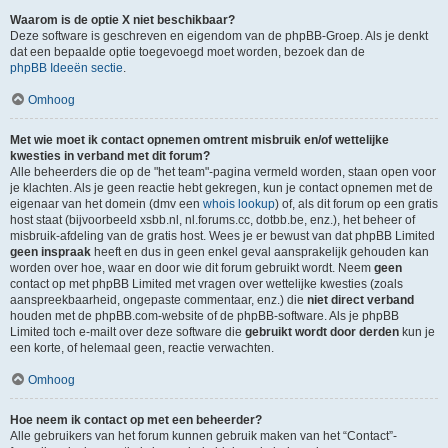
Waarom is de optie X niet beschikbaar?
Deze software is geschreven en eigendom van de phpBB-Groep. Als je denkt
dat een bepaalde optie toegevoegd moet worden, bezoek dan de
phpBB Ideeën sectie
.
Omhoog
Met wie moet ik contact opnemen omtrent misbruik en/of wettelijke
kwesties in verband met dit forum?
Alle beheerders die op de "het team"-pagina vermeld worden, staan open voor
je klachten. Als je geen reactie hebt gekregen, kun je contact opnemen met de
eigenaar van het domein (dmv een
whois lookup
) of, als dit forum op een gratis
host staat (bijvoorbeeld xsbb.nl, nl.forums.cc, dotbb.be, enz.), het beheer of
misbruik-afdeling van de gratis host. Wees je er bewust van dat phpBB Limited
geen inspraak
heeft en dus in geen enkel geval aansprakelijk gehouden kan
worden over hoe, waar en door wie dit forum gebruikt wordt. Neem
geen
contact op met phpBB Limited met vragen over wettelijke kwesties (zoals
aanspreekbaarheid, ongepaste commentaar, enz.) die
niet direct verband
houden met de phpBB.com-website of de phpBB-software. Als je phpBB
Limited toch e-mailt over deze software die
gebruikt wordt door derden
kun je
een korte, of helemaal geen, reactie verwachten.
Omhoog
Hoe neem ik contact op met een beheerder?
Alle gebruikers van het forum kunnen gebruik maken van het “Contact”-