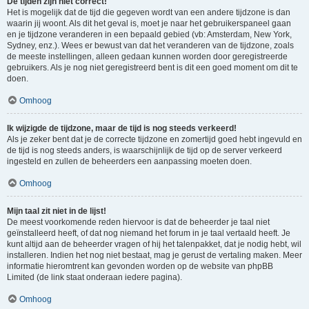
De tijden zijn niet correct!
Het is mogelijk dat de tijd die gegeven wordt van een andere tijdzone is dan
waarin jij woont. Als dit het geval is, moet je naar het gebruikerspaneel gaan
en je tijdzone veranderen in een bepaald gebied (vb: Amsterdam, New York,
Sydney, enz.). Wees er bewust van dat het veranderen van de tijdzone, zoals
de meeste instellingen, alleen gedaan kunnen worden door geregistreerde
gebruikers. Als je nog niet geregistreerd bent is dit een goed moment om dit te
doen.
Omhoog
Ik wijzigde de tijdzone, maar de tijd is nog steeds verkeerd!
Als je zeker bent dat je de correcte tijdzone en zomertijd goed hebt ingevuld en
de tijd is nog steeds anders, is waarschijnlijk de tijd op de server verkeerd
ingesteld en zullen de beheerders een aanpassing moeten doen.
Omhoog
Mijn taal zit niet in de lijst!
De meest voorkomende reden hiervoor is dat de beheerder je taal niet
geïnstalleerd heeft, of dat nog niemand het forum in je taal vertaald heeft. Je
kunt altijd aan de beheerder vragen of hij het talenpakket, dat je nodig hebt, wil
installeren. Indien het nog niet bestaat, mag je gerust de vertaling maken. Meer
informatie hieromtrent kan gevonden worden op de website van phpBB
Limited (de link staat onderaan iedere pagina).
Omhoog