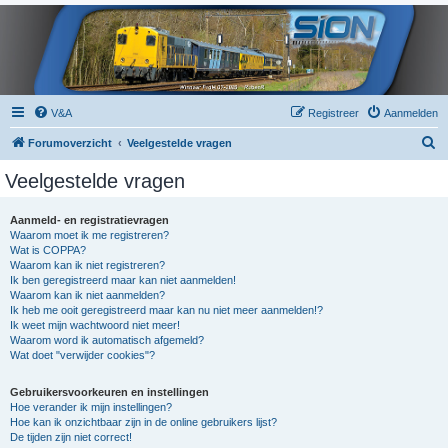
V&A
Registreer
Aanmelden
Z
Forumoverzicht
Veelgestelde vragen
o
Veelgestelde vragen
e
k
Aanmeld- en registratievragen
Waarom moet ik me registreren?
Wat is COPPA?
Waarom kan ik niet registreren?
Ik ben geregistreerd maar kan niet aanmelden!
Waarom kan ik niet aanmelden?
Ik heb me ooit geregistreerd maar kan nu niet meer aanmelden!?
Ik weet mijn wachtwoord niet meer!
Waarom word ik automatisch afgemeld?
Wat doet "verwijder cookies"?
Gebruikersvoorkeuren en instellingen
Hoe verander ik mijn instellingen?
Hoe kan ik onzichtbaar zijn in de online gebruikers lijst?
De tijden zijn niet correct!