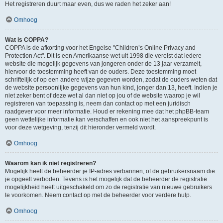
Het registreren duurt maar even, dus we raden het zeker aan!
Omhoog
Wat is COPPA?
COPPA is de afkorting voor het Engelse "Children’s Online Privacy and
Protection Act". Dit is een Amerikaanse wet uit 1998 die vereist dat iedere
website die mogelijk gegevens van jongeren onder de 13 jaar verzamelt,
hiervoor de toestemming heeft van de ouders. Deze toestemming moet
schriftelijk of op een andere wijze gegeven worden, zodat de ouders weten dat
de website persoonlijke gegevens van hun kind, jonger dan 13, heeft. Indien je
niet zeker bent of deze wet al dan niet op jou of de website waarop je wil
registreren van toepassing is, neem dan contact op met een juridisch
raadgever voor meer informatie. Houd er rekening mee dat het phpBB-team
geen wettelijke informatie kan verschaffen en ook niet het aanspreekpunt is
voor deze wetgeving, tenzij dit hieronder vermeld wordt.
Omhoog
Waarom kan ik niet registreren?
Mogelijk heeft de beheerder je IP-adres verbannen, of de gebruikersnaam die
je opgeeft verboden. Tevens is het mogelijk dat de beheerder de registratie
mogelijkheid heeft uitgeschakeld om zo de registratie van nieuwe gebruikers
te voorkomen. Neem contact op met de beheerder voor verdere hulp.
Omhoog