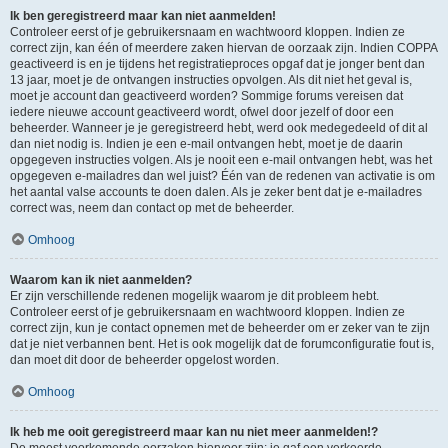
Ik ben geregistreerd maar kan niet aanmelden!
Controleer eerst of je gebruikersnaam en wachtwoord kloppen. Indien ze
correct zijn, kan één of meerdere zaken hiervan de oorzaak zijn. Indien COPPA
geactiveerd is en je tijdens het registratieproces opgaf dat je jonger bent dan
13 jaar, moet je de ontvangen instructies opvolgen. Als dit niet het geval is,
moet je account dan geactiveerd worden? Sommige forums vereisen dat
iedere nieuwe account geactiveerd wordt, ofwel door jezelf of door een
beheerder. Wanneer je je geregistreerd hebt, werd ook medegedeeld of dit al
dan niet nodig is. Indien je een e-mail ontvangen hebt, moet je de daarin
opgegeven instructies volgen. Als je nooit een e-mail ontvangen hebt, was het
opgegeven e-mailadres dan wel juist? Één van de redenen van activatie is om
het aantal valse accounts te doen dalen. Als je zeker bent dat je e-mailadres
correct was, neem dan contact op met de beheerder.
Omhoog
Waarom kan ik niet aanmelden?
Er zijn verschillende redenen mogelijk waarom je dit probleem hebt.
Controleer eerst of je gebruikersnaam en wachtwoord kloppen. Indien ze
correct zijn, kun je contact opnemen met de beheerder om er zeker van te zijn
dat je niet verbannen bent. Het is ook mogelijk dat de forumconfiguratie fout is,
dan moet dit door de beheerder opgelost worden.
Omhoog
Ik heb me ooit geregistreerd maar kan nu niet meer aanmelden!?
De meest voorkomende oorzaken hiervoor zijn: je gaf een verkeerde