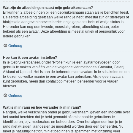
Wat zijn de afbeeldingen naast mijn gebruikersnaam?
Er kunnen 2 afbeeldingen bij een gebruikersnaam staan als je berichten leest.
De eerste afbeelding geeft aan welke rang je hebt, meestal zijn dit sterretjes of
blokjes die aangeven hoeveel berichten je geplaatst hebt of wat je status is.
Hieronder kan nog een tweede, meestal grotere, afbeelding staan, beter
bekend als een avatar. Deze afbeelding is meestal uniek of persoonlijk voor
iedere gebruiker.
Omhoog
Hoe kan ik een avatar instellen?
In je Gebruikerspaneel, onder “Profiel” kun je een avatar toevoegen door
gebruik te maken van één van de volgende vier methodes: Gravatar, Galerij,
Afstand of Upload. Het is aan de beheerders om avatars in te schakelen en om
te kiezen op welke manier je een avatar kan gebruiken. Als je geen avatars
kunt gebruiken, neem dan contact op met een beheerder voor je vragen
hierover.
Omhoog
Wat is mijn rang en hoe verander ik mijn rang?
Rangen, welke verschijnen onder je gebruikersnaam, geven een indicatie over
het aantal berchten dat je hebt gemaakt of om bepaalde gebruikers te
identificeren, bijv. moderators en beheerders. Over het algemeen kun je je
rang niet wijzigen, aangezien ze ingesteld worden door een beheerder. Nu
moet je natuurlijk het forum niet beginnen te spammen met onzinnig veel