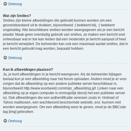
Omhoog
Wat zijn Smilies?
Smilies zijn kleine afbeeldingen die gebruikt kunnen worden om een
gevoelstoestand uit te drukken, bijvoorbeeld :) betekent blij, :( betekent
ongelukkig. Alle beschikbare smilies worden weergegeven als je een bericht
plaatst. Maak geen overdadig gebruik van smilies, ze maken een bericht snel
onleesbaar wat er toe kan leiden dat een moderator je bericht aanpast of heel
je bericht verwijdert. De beheerder kan ook een maximaal aantal smilies, dat in
een bericht gebruikt mag worden, bepaald hebben.
Omhoog
Kan ik afbeeldingen plaatsen?
Ja, je kunt afbeeldingen in je bericht weergeven. Als de beheerder bijlagen
toelaat kun je een afbeelding naar het forum uploaden. Anders moet je er voor
zorgen dat de afbeelding op een andere publieke server beschikbaar is,
bijvoorbeeld http://www.voorbeeld.com/mijn_afbeelding.gif. Linken naar een
afbeelding op je eigen computer is onmogelijk (tenzij het een publieke server
is). Ook afbeeldingen die een authentificatie vereisen zoals in: Hotmail of
Yahoo mailboxen, een wachtwoord beschermde website, enz. kunnen niet
worden weergegeven. Om een afbeelding weer te geven, moet je de BBCode
tag [img] gebruiken.
Omhoog