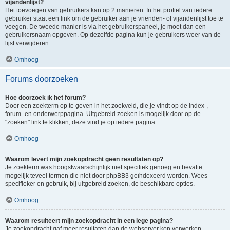
vijandenlijst?
Het toevoegen van gebruikers kan op 2 manieren. In het profiel van iedere
gebruiker staat een link om de gebruiker aan je vrienden- of vijandenlijst toe te
voegen. De tweede manier is via het gebruikerspaneel, je moet dan een
gebruikersnaam opgeven. Op dezelfde pagina kun je gebruikers weer van de
lijst verwijderen.
Omhoog
Forums doorzoeken
Hoe doorzoek ik het forum?
Door een zoekterm op te geven in het zoekveld, die je vindt op de index-,
forum- en onderwerppagina. Uitgebreid zoeken is mogelijk door op de
"zoeken" link te klikken, deze vind je op iedere pagina.
Omhoog
Waarom levert mijn zoekopdracht geen resultaten op?
Je zoekterm was hoogstwaarschijnlijk niet specifiek genoeg en bevatte
mogelijk teveel termen die niet door phpBB3 geïndexeerd worden. Wees
specifieker en gebruik, bij uitgebreid zoeken, de beschikbare opties.
Omhoog
Waarom resulteert mijn zoekopdracht in een lege pagina?
Je zoekopdracht gaf meer resultaten dan de webserver kon verwerken.