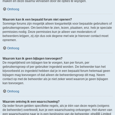
maken en deze daarna vervalsen door de opties te wijzigen.
Omhoog
Waarom kan ik een bepaald forum niet openen?
Sommige forums zijn mogelijk alleen toegankelijk voor bepaalde gebruikers of
gebruikersgroepen. Om berichten te zien, lezen, plaatsen, enz. heb je speciale
permissies nodig. Deze permissies kun je alleen van moderators of
beheerders krijgen, zij zijn dus ook degene met wie je hierover contact moet
opnemen.
Omhoog
Waarom kan ik geen bijlagen toevoegen?
De mogelijkheid om bijlagen toe te voegen, kan per forum, per
gebruikersgroep of per gebruiker ingesteld worden. De beheerder kan het
bijvoorbeeld zo ingesteld hebben dat je in een bepaald forum helemaal geen
bijlagen mag toevoegen of dat alleen de beheerdersgroep dit mag. Neem
contact op met de beheerder als je niet zeker weet waarom je geen bijlagen
kan toevoegen.
Omhoog
Waarom ontving ik een waarschuwing?
Op ieder forum gelden specifieke regels, als je één van deze regels (volgens
de beheerder) overtreedt, kun je een waarschuwing ontvangen. Het sturen van
een waarschuwing naar je is een beslissing van de beheerder, phpBB Limited