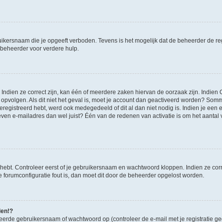
ikersnaam die je opgeeft verboden. Tevens is het mogelijk dat de beheerder de regi
beheerder voor verdere hulp.
ndien ze correct zijn, kan één of meerdere zaken hiervan de oorzaak zijn. Indien C
es opvolgen. Als dit niet het geval is, moet je account dan geactiveerd worden? S
geregistreerd hebt, werd ook medegedeeld of dit al dan niet nodig is. Indien je een
ven e-mailadres dan wel juist? Één van de redenen van activatie is om het aantal va
 hebt. Controleer eerst of je gebruikersnaam en wachtwoord kloppen. Indien ze cor
 de forumconfiguratie fout is, dan moet dit door de beheerder opgelost worden.
den!?
eerde gebruikersnaam of wachtwoord op (controleer de e-mail met je registratie g