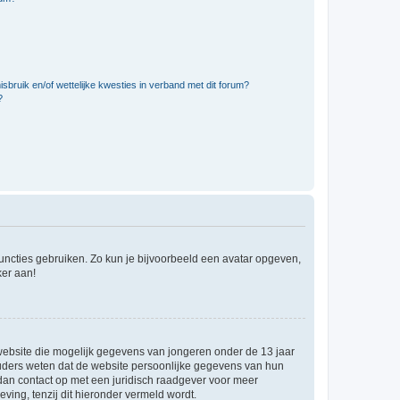
bruik en/of wettelijke kwesties in verband met dit forum?
?
 functies gebruiken. Zo kun je bijvoorbeeld een avatar opgeven,
ker aan!
e website die mogelijk gegevens van jongeren onder de 13 jaar
ouders weten dat de website persoonlijke gegevens van hun
m dan contact op met een juridisch raadgever voor meer
ving, tenzij dit hieronder vermeld wordt.