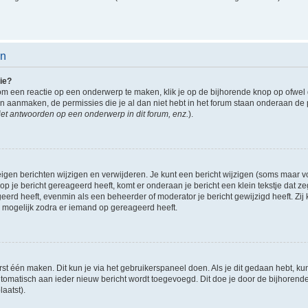
en
ie?
om een reactie op een onderwerp te maken, klik je op de bijhorende knop op ofwe
an aanmaken, de permissies die je al dan niet hebt in het forum staan onderaan de
et antwoorden op een onderwerp in dit forum, enz.
).
eigen berichten wijzigen en verwijderen. Je kunt een bericht wijzigen (soms maar voo
p je bericht gereageerd heeft, komt er onderaan je bericht een klein tekstje dat ze
ageerd heeft, evenmin als een beheerder of moderator je bericht gewijzigd heeft. 
r mogelijk zodra er iemand op gereageerd heeft.
rst één maken. Dit kun je via het gebruikerspaneel doen. Als je dit gedaan hebt, ku
automatisch aan ieder nieuw bericht wordt toegevoegd. Dit doe je door de bijhorende 
laatst).