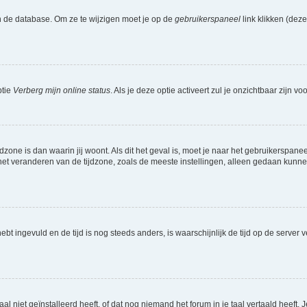
n de database. Om ze te wijzigen moet je op de
gebruikerspaneel
link klikken (dez
ptie
Verberg mijn online status
. Als je deze optie activeert zul je onzichtbaar zijn 
jdzone is dan waarin jij woont. Als dit het geval is, moet je naar het gebruikerspan
t veranderen van de tijdzone, zoals de meeste instellingen, alleen gedaan kunnen
 hebt ingevuld en de tijd is nog steeds anders, is waarschijnlijk de tijd op de serv
niet geïnstalleerd heeft, of dat nog niemand het forum in je taal vertaald heeft. Je