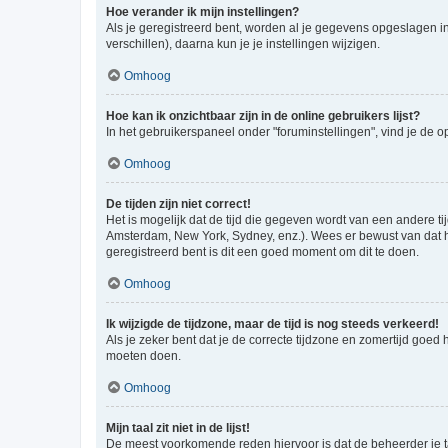
Hoe verander ik mijn instellingen?
Als je geregistreerd bent, worden al je gegevens opgeslagen i
verschillen), daarna kun je je instellingen wijzigen.
Omhoog
Hoe kan ik onzichtbaar zijn in de online gebruikers lijst?
In het gebruikerspaneel onder "foruminstellingen", vind je de o
Omhoog
De tijden zijn niet correct!
Het is mogelijk dat de tijd die gegeven wordt van een andere ti
Amsterdam, New York, Sydney, enz.). Wees er bewust van dat he
geregistreerd bent is dit een goed moment om dit te doen.
Omhoog
Ik wijzigde de tijdzone, maar de tijd is nog steeds verkeerd!
Als je zeker bent dat je de correcte tijdzone en zomertijd goed
moeten doen.
Omhoog
Mijn taal zit niet in de lijst!
De meest voorkomende reden hiervoor is dat de beheerder je taal 