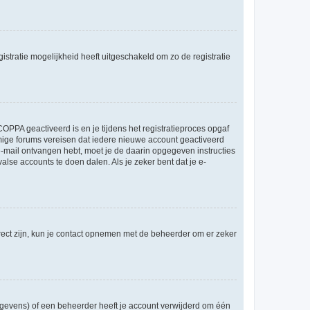
stratie mogelijkheid heeft uitgeschakeld om zo de registratie
OPPA geactiveerd is en je tijdens het registratieproces opgaf
ommige forums vereisen dat iedere nieuwe account geactiveerd
 e-mail ontvangen hebt, moet je de daarin opgegeven instructies
lse accounts te doen dalen. Als je zeker bent dat je e-
rect zijn, kun je contact opnemen met de beheerder om er zeker
egevens) of een beheerder heeft je account verwijderd om één