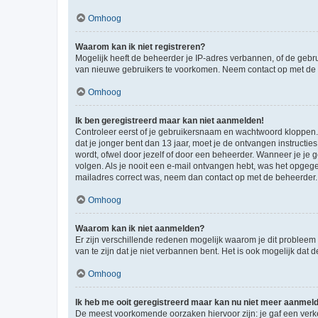
Omhoog
Waarom kan ik niet registreren?
Mogelijk heeft de beheerder je IP-adres verbannen, of de gebru
van nieuwe gebruikers te voorkomen. Neem contact op met de 
Omhoog
Ik ben geregistreerd maar kan niet aanmelden!
Controleer eerst of je gebruikersnaam en wachtwoord kloppen. I
dat je jonger bent dan 13 jaar, moet je de ontvangen instructi
wordt, ofwel door jezelf of door een beheerder. Wanneer je je 
volgen. Als je nooit een e-mail ontvangen hebt, was het opgege
mailadres correct was, neem dan contact op met de beheerder.
Omhoog
Waarom kan ik niet aanmelden?
Er zijn verschillende redenen mogelijk waarom je dit probleem
van te zijn dat je niet verbannen bent. Het is ook mogelijk dat
Omhoog
Ik heb me ooit geregistreerd maar kan nu niet meer aanmel
De meest voorkomende oorzaken hiervoor zijn: je gaf een verk