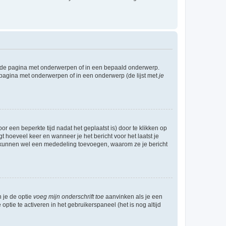
l de pagina met onderwerpen of in een bepaald onderwerp.
 pagina met onderwerpen of in een onderwerp (de lijst met
je
r een beperkte tijd nadat het geplaatst is) door te klikken op
gt hoeveel keer en wanneer je het bericht voor het laatst je
Zij kunnen wel een mededeling toevoegen, waarom ze je bericht
n je de optie
voeg mijn onderschrift toe
aanvinken als je een
optie te activeren in het gebruikerspaneel (het is nog altijd