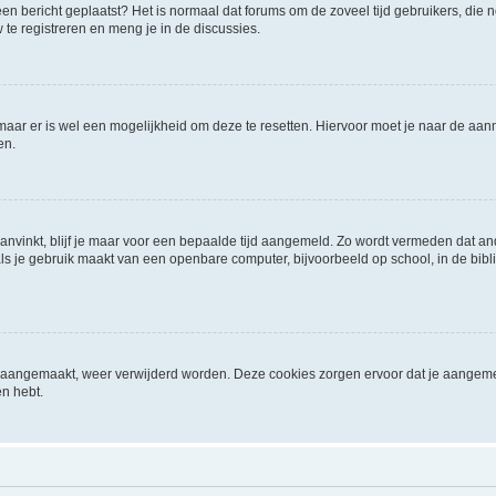
it een bericht geplaatst? Het is normaal dat forums om de zoveel tijd gebruikers, di
e registreren en meng je in de discussies.
 maar er is wel een mogelijkheid om deze te resetten. Hiervoor moet je naar de a
en.
aanvinkt, blijf je maar voor een bepaalde tijd aangemeld. Zo wordt vermeden dat a
ls je gebruik maakt van een openbare computer, bijvoorbeeld op school, in de biblio
ijn aangemaakt, weer verwijderd worden. Deze cookies zorgen ervoor dat je aangem
en hebt.