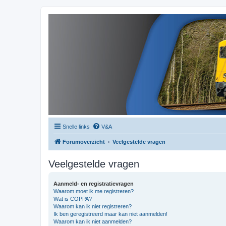
Snelle links
V&A
Forumoverzicht
Veelgestelde vragen
Veelgestelde vragen
Aanmeld- en registratievragen
Waarom moet ik me registreren?
Wat is COPPA?
Waarom kan ik niet registreren?
Ik ben geregistreerd maar kan niet aanmelden!
Waarom kan ik niet aanmelden?