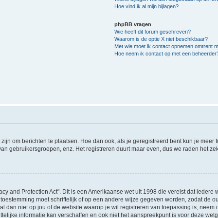
Hoe vind ik al mijn bijlagen?
phpBB vragen
Wie heeft dit forum geschreven?
Waarom is de optie X niet beschikbaar?
Met wie moet ik contact opnemen omtrent mis
Hoe neem ik contact op met een beheerder
 zijn om berichten te plaatsen. Hoe dan ook, als je geregistreerd bent kun je meer
 van gebruikersgroepen, enz. Het registreren duurt maar even, dus we raden het ze
acy and Protection Act". Dit is een Amerikaanse wet uit 1998 die vereist dat ieder
 toestemming moet schriftelijk of op een andere wijze gegeven worden, zodat de 
et al dan niet op jou of de website waarop je wil registreren van toepassing is, nee
lijke informatie kan verschaffen en ook niet het aanspreekpunt is voor deze wetge