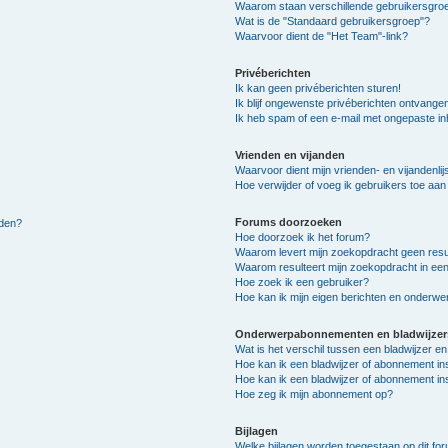
Waarom staan verschillende gebruikersgroe
Wat is de "Standaard gebruikersgroep"?
Waarvoor dient de "Het Team"-link?
Privéberichten
Ik kan geen privéberichten sturen!
Ik blijf ongewenste privéberichten ontvange
Ik heb spam of een e-mail met ongepaste i
Vrienden en vijanden
Waarvoor dient mijn vrienden- en vijandenlij
Hoe verwijder of voeg ik gebruikers toe aan m
Forums doorzoeken
lden?
Hoe doorzoek ik het forum?
Waarom levert mijn zoekopdracht geen resu
Waarom resulteert mijn zoekopdracht in een
Hoe zoek ik een gebruiker?
Hoe kan ik mijn eigen berichten en onderw
Onderwerpabonnementen en bladwijzer
Wat is het verschil tussen een bladwijzer 
Hoe kan ik een bladwijzer of abonnement in
Hoe kan ik een bladwijzer of abonnement ins
Hoe zeg ik mijn abonnement op?
Bijlagen
Welke bijlagen worden toegestaan op dit fo