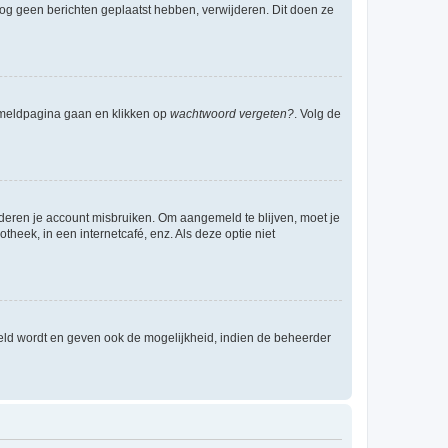
e nog geen berichten geplaatst hebben, verwijderen. Dit doen ze
anmeldpagina gaan en klikken op
wachtwoord vergeten?
. Volg de
nderen je account misbruiken. Om aangemeld te blijven, moet je
theek, in een internetcafé, enz. Als deze optie niet
eld wordt en geven ook de mogelijkheid, indien de beheerder