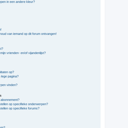
pen in een andere kleur?
n!
nhoud van iemand op dit forum ontvangen!
st?
ijn vrienden- en/of vijandenlijst?
ltaten op?
 lege pagina?
erpen vinden?
s
en abonnement?
stellen op specifieke onderwerpen?
tellen op specifieke forums?
rum?