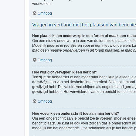
voorkomen.
Omhoog
Vragen in verband met het plaatsen van bericht
Hoe plaats ik een onderwerp in een forum of maak een react
Om een nieuw onderwerp in één van de forums te plaatsen of 
Mogelijk moet je je registreren voor je een nieuw onderwerp k
mag geen nieuwe onderwerpen in dit forum plaatsen, je mag ni
Omhoog
Hoe wijzig of verwijder ik een bericht?
Tenzij je de beheerder of een moderator bent, kun je alleen je 
de
wijzig
knop van het desbetreffende bericht. Als er al iemand o
gewijzigd hebt. Dit zal niet verschijnen als nog niemand gere
gewijzigd hebben. Het verwijderen van een bericht is niet mee
Omhoog
Hoe voeg ik een onderschrift toe aan mijn bericht?
Om een onderschrift aan je bericht toe te voegen, moet je er ee
bericht plaatst. Je kunt er ook voor zorgen dat je onderschrift 
mogelijk om het onderschrift uit te schakelen als je het bericht p