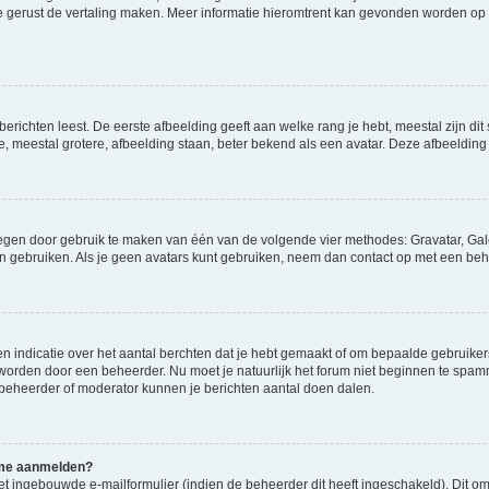
ag je gerust de vertaling maken. Meer informatie hieromtrent kan gevonden worden o
richten leest. De eerste afbeelding geeft aan welke rang je hebt, meestal zijn dit 
e, meestal grotere, afbeelding staan, beter bekend als een avatar. Deze afbeelding 
oegen door gebruik te maken van één van de volgende vier methodes: Gravatar, Gale
n gebruiken. Als je geen avatars kunt gebruiken, neem dan contact op met een beh
indicatie over het aantal berchten dat je hebt gemaakt of om bepaalde gebruikers 
d worden door een beheerder. Nu moet je natuurlijk het forum niet beginnen te sp
en beheerder of moderator kunnen je berichten aantal doen dalen.
k me aanmelden?
t ingebouwde e-mailformulier (indien de beheerder dit heeft ingeschakeld). Dit o