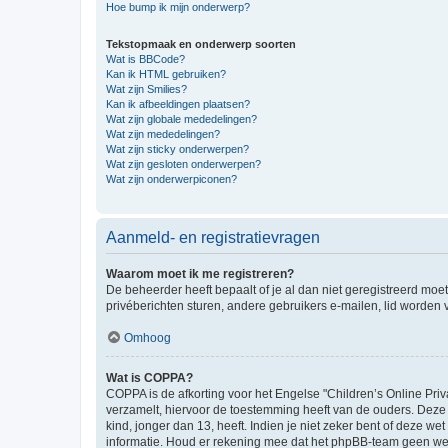
Hoe bump ik mijn onderwerp?
Tekstopmaak en onderwerp soorten
Wat is BBCode?
Kan ik HTML gebruiken?
Wat zijn Smilies?
Kan ik afbeeldingen plaatsen?
Wat zijn globale mededelingen?
Wat zijn mededelingen?
Wat zijn sticky onderwerpen?
Wat zijn gesloten onderwerpen?
Wat zijn onderwerpiconen?
Aanmeld- en registratievragen
Waarom moet ik me registreren?
De beheerder heeft bepaalt of je al dan niet geregistreerd moet
privéberichten sturen, andere gebruikers e-mailen, lid worden
Omhoog
Wat is COPPA?
COPPA is de afkorting voor het Engelse "Children’s Online Priv
verzamelt, hiervoor de toestemming heeft van de ouders. Deze
kind, jonger dan 13, heeft. Indien je niet zeker bent of deze w
informatie. Houd er rekening mee dat het phpBB-team geen wette