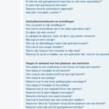
Ik heb me ooit geregistreerd maar kan nu niet meer aanmelden!?
Ik weet mijn wachtwoord niet meer!
Waarom word ik automatisch afgemeld?
Wat doet "verwijder cookies"?
Gebruikersvoorkeuren en instellingen
Hoe verander ik mijn instellingen?
Hoe kan ik onzichtbaar zijn in de online gebruikers lijst?
De tijden zijn niet correct!
Ik wijzigde de tijdzone, maar de tijd is nog steeds verkeerd!
Mijn taal zit niet in de lijst!
Wat zijn de afbeeldingen naast mijn gebruikersnaam?
Hoe kan ik een avatar instellen?
Wat is mijn rang en hoe verander ik mijn rang?
Wanneer ik op de e-maillink van een gebruiker klik, moet ik me aanme
Vragen in verband met het plaatsen van berichten
Hoe plaats ik een onderwerp in een forum of maak een reactie?
Hoe wijzig of verwijder ik een bericht?
Hoe voeg ik een onderschrift toe aan mijn bericht?
Hoe maak ik een peiling?
Waarom kan ik niet meer peilingsopties toevoegen?
Hoe wijzig of verwijder ik een peiling?
Waarom kan ik een bepaald forum niet openen?
Waarom kan ik geen bijlagen toevoegen?
Waarom ontving ik een waarschuwing?
Hoe kan ik berichten aan een moderator melden?
Waarvoor dient de "Opslaan"-knop bij het plaatsen van een bericht?
Waarom moet mijn bericht goedgekeurd worden?