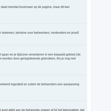
e staat meestal bovenaan op de pagina, maar dit kan
voor iedereen, behalve voor beheerders, moderators en jezelf.
eel gaan en je tijdzone veranderen in een bepaald gebied (vb:
 worden door geregistreerde gebruikers. Als je nog niet
er verkeerd ingesteld en zullen de beheerders een aanpassing
 kunt altijd aan de beheerder vragen of hij het talenpakket, dat