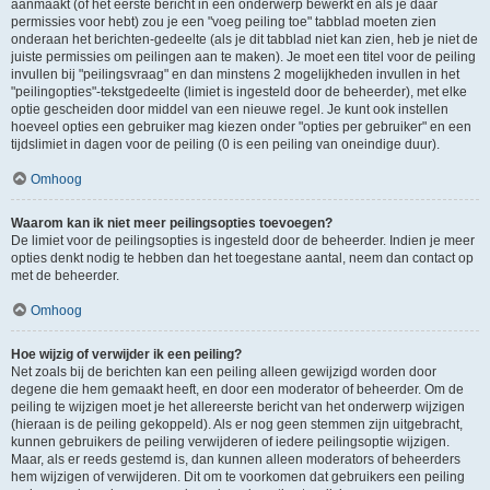
aanmaakt (of het eerste bericht in een onderwerp bewerkt en als je daar
permissies voor hebt) zou je een "voeg peiling toe" tabblad moeten zien
onderaan het berichten-gedeelte (als je dit tabblad niet kan zien, heb je niet de
juiste permissies om peilingen aan te maken). Je moet een titel voor de peiling
invullen bij "peilingsvraag" en dan minstens 2 mogelijkheden invullen in het
"peilingopties"-tekstgedeelte (limiet is ingesteld door de beheerder), met elke
optie gescheiden door middel van een nieuwe regel. Je kunt ook instellen
hoeveel opties een gebruiker mag kiezen onder "opties per gebruiker" en een
tijdslimiet in dagen voor de peiling (0 is een peiling van oneindige duur).
Omhoog
Waarom kan ik niet meer peilingsopties toevoegen?
De limiet voor de peilingsopties is ingesteld door de beheerder. Indien je meer
opties denkt nodig te hebben dan het toegestane aantal, neem dan contact op
met de beheerder.
Omhoog
Hoe wijzig of verwijder ik een peiling?
Net zoals bij de berichten kan een peiling alleen gewijzigd worden door
degene die hem gemaakt heeft, en door een moderator of beheerder. Om de
peiling te wijzigen moet je het allereerste bericht van het onderwerp wijzigen
(hieraan is de peiling gekoppeld). Als er nog geen stemmen zijn uitgebracht,
kunnen gebruikers de peiling verwijderen of iedere peilingsoptie wijzigen.
Maar, als er reeds gestemd is, dan kunnen alleen moderators of beheerders
hem wijzigen of verwijderen. Dit om te voorkomen dat gebruikers een peiling