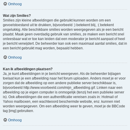
Omhoog
Wat zijn Smilies?
Smilies zijn kleine afbeeldingen die gebruikt kunnen worden om een
gevoelstoestand uit te drukken, bijvoorbeeld :) betekent blij, :( betekent
ongelukkig. Alle beschikbare smilies worden weergegeven als je een bericht
plaatst. Maak geen overdadig gebruik van smilies, ze maken een bericht snel
onleesbaar wat er toe kan leiden dat een moderator je bericht aanpast of heel
je bericht verwijdert. De beheerder kan ook een maximaal aantal smilies, dat in
een bericht gebruikt mag worden, bepaald hebben.
Omhoog
Kan ik afbeeldingen plaatsen?
Ja, je kunt afbeeldingen in je bericht weergeven. Als de beheerder bijlagen
toelaat kun je een afbeelding naar het forum uploaden. Anders moet je er voor
zorgen dat de afbeelding op een andere publieke server beschikbaar is,
bijvoorbeeld http://www.voorbeeld.com/mijn_afbeelding.gif. Linken naar een
afbeelding op je eigen computer is onmogelijk (tenzij het een publieke server
is). Ook afbeeldingen die een authentificatie vereisen zoals in: Hotmail of
Yahoo mailboxen, een wachtwoord beschermde website, enz. kunnen niet
worden weergegeven. Om een afbeelding weer te geven, moet je de BBCode
tag [img] gebruiken.
Omhoog