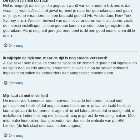
De tijden zijn niet correct!
Het is mogelijk dat de tijd die gegeven wordt van een andere tijdzone is dan
waarin jij woont. Als dit het geval is, moet je naar het gebruikerspaneel gaan
en je tijdzone veranderen in een bepaald gebied (vb: Amsterdam, New York,
Sydney, enz.). Wees er bewust van dat het veranderen van de tijdzone, zoals
de meeste instellingen, alleen gedaan kunnen worden door geregistreerde
gebruikers. Als je nog niet geregistreerd bent is dit een goed moment om dit te
doen.
Omhoog
Ik wijzigde de tijdzone, maar de tijd is nog steeds verkeerd!
Als je zeker bent dat je de correcte tijdzone en zomertijd goed hebt ingevuld en
de tijd is nog steeds anders, is waarschijnlijk de tijd op de server verkeerd
ingesteld en zullen de beheerders een aanpassing moeten doen.
Omhoog
Mijn taal zit niet in de lijst!
De meest voorkomende reden hiervoor is dat de beheerder je taal niet
geïnstalleerd heeft, of dat nog niemand het forum in je taal vertaald heeft. Je
kunt altijd aan de beheerder vragen of hij het talenpakket, dat je nodig hebt, wil
installeren. Indien het nog niet bestaat, mag je gerust de vertaling maken. Meer
informatie hieromtrent kan gevonden worden op de website van phpBB
Limited (de link staat onderaan iedere pagina).
Omhoog