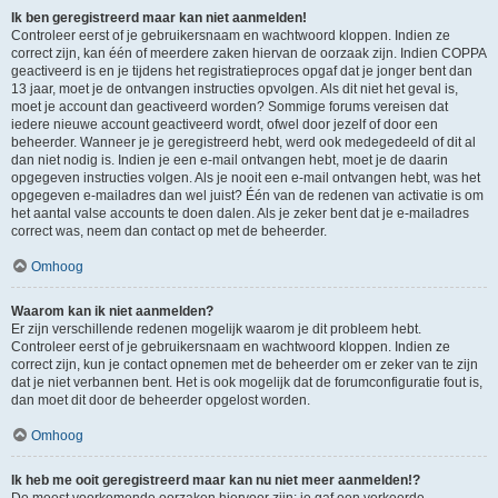
Ik ben geregistreerd maar kan niet aanmelden!
Controleer eerst of je gebruikersnaam en wachtwoord kloppen. Indien ze
correct zijn, kan één of meerdere zaken hiervan de oorzaak zijn. Indien COPPA
geactiveerd is en je tijdens het registratieproces opgaf dat je jonger bent dan
13 jaar, moet je de ontvangen instructies opvolgen. Als dit niet het geval is,
moet je account dan geactiveerd worden? Sommige forums vereisen dat
iedere nieuwe account geactiveerd wordt, ofwel door jezelf of door een
beheerder. Wanneer je je geregistreerd hebt, werd ook medegedeeld of dit al
dan niet nodig is. Indien je een e-mail ontvangen hebt, moet je de daarin
opgegeven instructies volgen. Als je nooit een e-mail ontvangen hebt, was het
opgegeven e-mailadres dan wel juist? Één van de redenen van activatie is om
het aantal valse accounts te doen dalen. Als je zeker bent dat je e-mailadres
correct was, neem dan contact op met de beheerder.
Omhoog
Waarom kan ik niet aanmelden?
Er zijn verschillende redenen mogelijk waarom je dit probleem hebt.
Controleer eerst of je gebruikersnaam en wachtwoord kloppen. Indien ze
correct zijn, kun je contact opnemen met de beheerder om er zeker van te zijn
dat je niet verbannen bent. Het is ook mogelijk dat de forumconfiguratie fout is,
dan moet dit door de beheerder opgelost worden.
Omhoog
Ik heb me ooit geregistreerd maar kan nu niet meer aanmelden!?
De meest voorkomende oorzaken hiervoor zijn: je gaf een verkeerde