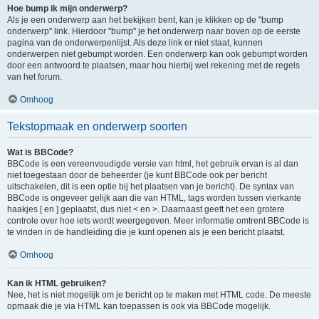
Hoe bump ik mijn onderwerp?
Als je een onderwerp aan het bekijken bent, kan je klikken op de "bump
onderwerp" link. Hierdoor "bump" je het onderwerp naar boven op de eerste
pagina van de onderwerpenlijst. Als deze link er niet staat, kunnen
onderwerpen niet gebumpt worden. Een onderwerp kan ook gebumpt worden
door een antwoord te plaatsen, maar hou hierbij wel rekening met de regels
van het forum.
Omhoog
Tekstopmaak en onderwerp soorten
Wat is BBCode?
BBCode is een vereenvoudigde versie van html, het gebruik ervan is al dan
niet toegestaan door de beheerder (je kunt BBCode ook per bericht
uitschakelen, dit is een optie bij het plaatsen van je bericht). De syntax van
BBCode is ongeveer gelijk aan die van HTML, tags worden tussen vierkante
haakjes [ en ] geplaatst, dus niet < en >. Daarnaast geeft het een grotere
controle over hoe iets wordt weergegeven. Meer informatie omtrent BBCode is
te vinden in de handleiding die je kunt openen als je een bericht plaatst.
Omhoog
Kan ik HTML gebruiken?
Nee, het is niet mogelijk om je bericht op te maken met HTML code. De meeste
opmaak die je via HTML kan toepassen is ook via BBCode mogelijk.