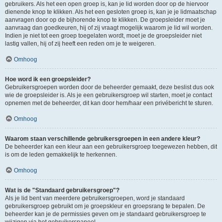
gebruikers. Als het een open groep is, kan je lid worden door op de hiervoor
dienende knop te klikken. Als het een gesloten groep is, kan je je lidmaatschap
aanvragen door op de bijhorende knop te klikken. De groepsleider moet je
aanvraag dan goedkeuren, hij of zij vraagt mogelijk waarom je lid wil worden.
Indien je niet tot een groep toegelaten wordt, moet je de groepsleider niet
lastig vallen, hij of zij heeft een reden om je te weigeren.
Omhoog
Hoe word ik een groepsleider?
Gebruikersgroepen worden door de beheerder gemaakt, deze beslist dus ook
wie de groepsleider is. Als je een gebruikersgroep wil starten, moet je contact
opnemen met de beheerder, dit kan door hem/haar een privébericht te sturen.
Omhoog
Waarom staan verschillende gebruikersgroepen in een andere kleur?
De beheerder kan een kleur aan een gebruikersgroep toegewezen hebben, dit
is om de leden gemakkelijk te herkennen.
Omhoog
Wat is de "Standaard gebruikersgroep"?
Als je lid bent van meerdere gebruikersgroepen, word je standaard
gebruikersgroep gebruikt om je groepskleur en groepsrang te bepalen. De
beheerder kan je de permissies geven om je standaard gebruikersgroep te
wijzigen via het gebruikerspaneel.