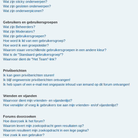
Wat zijn sticky onderwerpen?
Wat zijn gesloten onderwerpen?
Wat zijn onderwerpiconen?
Gebruikers en gebruikersgroepen
Wat zijn Beheerders?
Wat zijn Moderators?
Wat zijn gebruikersgroepen?
Hoe word ik lid van een gebruikersgroep?
Hoe word ik een groepsleider?
Waarom staan verschillende gebruikersgroepen in een andere kleur?
Wat is de "Standaard gebruikersgroep"?
Waarvoor dient de "Het Team"-link?
Privéberichten
Ik kan geen privéberichten sturen!
Ik blijf ongewenste privéberichten ontvangen!
Ik heb spam of een e-mail met ongepaste inhoud van iemand op dit forum ontvangen!
Vrienden en vijanden
Waarvoor dient mijn vrienden- en vijandenlijst?
Hoe verwijder of voeg ik gebruikers toe aan mijn vrienden- en/of vijandenlijst?
Forums doorzoeken
Hoe doorzoek ik het forum?
Waarom levert mijn zoekopdracht geen resultaten op?
Waarom resulteert mijn zoekopdracht in een lege pagina?
Hoe zoek ik een gebruiker?