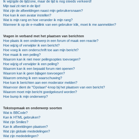
Ik wijzigde de tijdzone, maar de tijd is nog steeds verkeerd!
Mijn taal zit niet in de lijst!
Wat zijn de afbeeldingen naast mijn gebruikersnaam?
Hoe kan ik een avatar instellen?
Wat is mijn rang en hoe verander ik mijn rang?
Wanneer ik op de e-maillink van een gebruiker klik, moet ik me aanmelden?
Vragen in verband met het plaatsen van berichten
Hoe plaats ik een onderwerp in een forum of maak een reactie?
Hoe wijzig of verwijder ik een bericht?
Hoe voeg ik een onderschrift toe aan mijn bericht?
Hoe maak ik een peiling?
Waarom kan ik niet meer peilingsopties toevoegen?
Hoe wijzig of verwijder ik een peiling?
Waarom kan ik een bepaald forum niet openen?
Waarom kan ik geen bijlagen toevoegen?
Waarom ontving ik een waarschuwing?
Hoe kan ik berichten aan een moderator melden?
Waarvoor dient de "Opslaan"-knop bij het plaatsen van een bericht?
Waarom moet mijn bericht goedgekeurd worden?
Hoe bump ik mijn onderwerp?
Tekstopmaak en onderwerp soorten
Wat is BBCode?
Kan ik HTML gebruiken?
Wat zijn Smilies?
Kan ik afbeeldingen plaatsen?
Wat zijn globale mededelingen?
Wat zijn mededelingen?