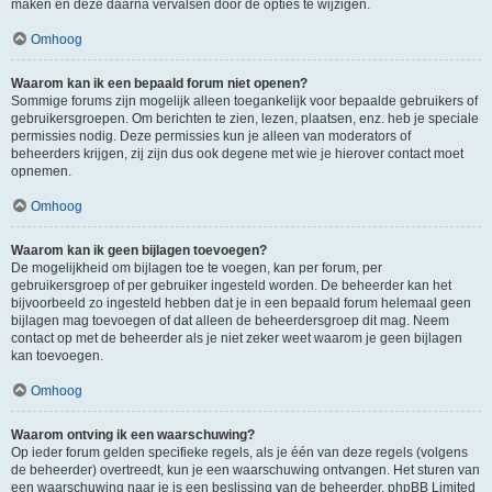
maken en deze daarna vervalsen door de opties te wijzigen.
Omhoog
Waarom kan ik een bepaald forum niet openen?
Sommige forums zijn mogelijk alleen toegankelijk voor bepaalde gebruikers of
gebruikersgroepen. Om berichten te zien, lezen, plaatsen, enz. heb je speciale
permissies nodig. Deze permissies kun je alleen van moderators of
beheerders krijgen, zij zijn dus ook degene met wie je hierover contact moet
opnemen.
Omhoog
Waarom kan ik geen bijlagen toevoegen?
De mogelijkheid om bijlagen toe te voegen, kan per forum, per
gebruikersgroep of per gebruiker ingesteld worden. De beheerder kan het
bijvoorbeeld zo ingesteld hebben dat je in een bepaald forum helemaal geen
bijlagen mag toevoegen of dat alleen de beheerdersgroep dit mag. Neem
contact op met de beheerder als je niet zeker weet waarom je geen bijlagen
kan toevoegen.
Omhoog
Waarom ontving ik een waarschuwing?
Op ieder forum gelden specifieke regels, als je één van deze regels (volgens
de beheerder) overtreedt, kun je een waarschuwing ontvangen. Het sturen van
een waarschuwing naar je is een beslissing van de beheerder, phpBB Limited