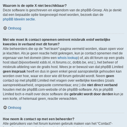
Waarom is de optie X niet beschikbaar?
Deze software is geschreven en eigendom van de phpBB-Groep. Als je denkt
dat een bepaalde optie toegevoegd moet worden, bezoek dan de
phpBB Ideeën sectie
.
Omhoog
Met wie moet ik contact opnemen omtrent misbruik en/of wettelijke
kwesties in verband met dit forum?
Alle beheerders die op de "het team"-pagina vermeld worden, staan open voor
je klachten. Als je geen reactie hebt gekregen, kun je contact opnemen met de
eigenaar van het domein (dmv een
whois lookup
) of, als dit forum op een gratis
host staat (bijvoorbeeld xsbb.nl, nl.forums.cc, dotbb.be, enz.), het beheer of
misbruik-afdeling van de gratis host. Wees je er bewust van dat phpBB Limited
geen inspraak
heeft en dus in geen enkel geval aansprakelijk gehouden kan
worden over hoe, waar en door wie dit forum gebruikt wordt. Neem
geen
contact op met phpBB Limited met vragen over wettelijke kwesties (zoals
aanspreekbaarheid, ongepaste commentaar, enz.) die
niet direct verband
houden met de phpBB.com-website of de phpBB-software. Als je phpBB
Limited toch e-mailt over deze software die
gebruikt wordt door derden
kun je
een korte, of helemaal geen, reactie verwachten.
Omhoog
Hoe neem ik contact op met een beheerder?
Alle gebruikers van het forum kunnen gebruik maken van het “Contact”-