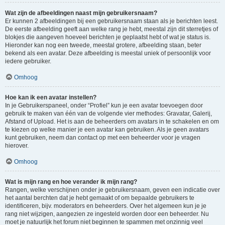
Wat zijn de afbeeldingen naast mijn gebruikersnaam?
Er kunnen 2 afbeeldingen bij een gebruikersnaam staan als je berichten leest.
De eerste afbeelding geeft aan welke rang je hebt, meestal zijn dit sterretjes of
blokjes die aangeven hoeveel berichten je geplaatst hebt of wat je status is.
Hieronder kan nog een tweede, meestal grotere, afbeelding staan, beter
bekend als een avatar. Deze afbeelding is meestal uniek of persoonlijk voor
iedere gebruiker.
Omhoog
Hoe kan ik een avatar instellen?
In je Gebruikerspaneel, onder “Profiel” kun je een avatar toevoegen door
gebruik te maken van één van de volgende vier methodes: Gravatar, Galerij,
Afstand of Upload. Het is aan de beheerders om avatars in te schakelen en om
te kiezen op welke manier je een avatar kan gebruiken. Als je geen avatars
kunt gebruiken, neem dan contact op met een beheerder voor je vragen
hierover.
Omhoog
Wat is mijn rang en hoe verander ik mijn rang?
Rangen, welke verschijnen onder je gebruikersnaam, geven een indicatie over
het aantal berchten dat je hebt gemaakt of om bepaalde gebruikers te
identificeren, bijv. moderators en beheerders. Over het algemeen kun je je
rang niet wijzigen, aangezien ze ingesteld worden door een beheerder. Nu
moet je natuurlijk het forum niet beginnen te spammen met onzinnig veel