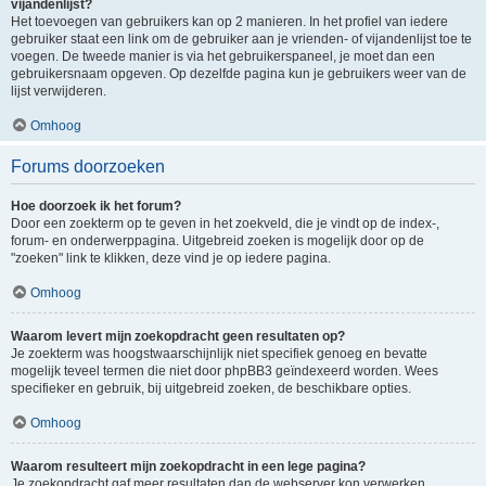
vijandenlijst?
Het toevoegen van gebruikers kan op 2 manieren. In het profiel van iedere
gebruiker staat een link om de gebruiker aan je vrienden- of vijandenlijst toe te
voegen. De tweede manier is via het gebruikerspaneel, je moet dan een
gebruikersnaam opgeven. Op dezelfde pagina kun je gebruikers weer van de
lijst verwijderen.
Omhoog
Forums doorzoeken
Hoe doorzoek ik het forum?
Door een zoekterm op te geven in het zoekveld, die je vindt op de index-,
forum- en onderwerppagina. Uitgebreid zoeken is mogelijk door op de
"zoeken" link te klikken, deze vind je op iedere pagina.
Omhoog
Waarom levert mijn zoekopdracht geen resultaten op?
Je zoekterm was hoogstwaarschijnlijk niet specifiek genoeg en bevatte
mogelijk teveel termen die niet door phpBB3 geïndexeerd worden. Wees
specifieker en gebruik, bij uitgebreid zoeken, de beschikbare opties.
Omhoog
Waarom resulteert mijn zoekopdracht in een lege pagina?
Je zoekopdracht gaf meer resultaten dan de webserver kon verwerken.