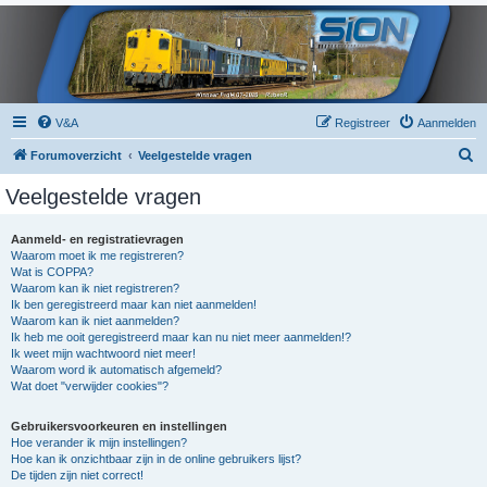
V&A
Registreer
Aanmelden
Z
Forumoverzicht
Veelgestelde vragen
o
Veelgestelde vragen
e
k
Aanmeld- en registratievragen
Waarom moet ik me registreren?
Wat is COPPA?
Waarom kan ik niet registreren?
Ik ben geregistreerd maar kan niet aanmelden!
Waarom kan ik niet aanmelden?
Ik heb me ooit geregistreerd maar kan nu niet meer aanmelden!?
Ik weet mijn wachtwoord niet meer!
Waarom word ik automatisch afgemeld?
Wat doet "verwijder cookies"?
Gebruikersvoorkeuren en instellingen
Hoe verander ik mijn instellingen?
Hoe kan ik onzichtbaar zijn in de online gebruikers lijst?
De tijden zijn niet correct!