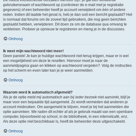
gebruikersnaam of wachtwoord op (controleer de e-mail met je registratie
gegevens) of een beheerder heeft je account verwijderd om één of andere
reden. Indien dit laatste het geval is, heb je dan ooit een bericht geplaatst? Het
is normaal dat forums om de zoveel tijd gebruikers, die nog geen berichten
geplaatst hebben, verwijderen. Dit doen ze om de database qua omvang te
verkleinen. Probeer je opnieuw te registreren en meng je in de discussies.
Omhoog
Ik weet mijn wachtwoord niet meer!
Geen paniek! Je kan je huidige wachtwoord niet terug krijgen, maar er is wel
een mogelijkheid om deze te resetten. Hiervoor moet je naar de
aanmeldpagina gaan en klikken op
wachtwoord vergeten?
. Volg de instructies
op het scherm en even later kan je je weer aanmelden.
Omhoog
Waarom word ik automatisch afgemeld?
Als je de optie
meld mij automatisch aan bij ieder bezoek
niet aanvinkt, blijf je
maar voor een bepaalde tijd aangemeld. Zo wordt vermeden dat anderen je
account misbruiken. Om aangemeld te blijven, moet je bij het aanmelden die
optie aanvinken. We raden dit echter af als je gebruik maakt van een openbare
computer, bijvoorbeeld op school, in de bibliotheek, in een internetcafé, enz.
Als deze optie niet beschikbaar is, heeft de beheerder deze uitgeschakeld.
Omhoog