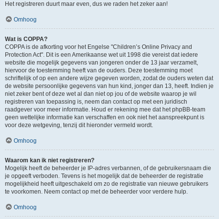
Het registreren duurt maar even, dus we raden het zeker aan!
Omhoog
Wat is COPPA?
COPPA is de afkorting voor het Engelse "Children’s Online Privacy and
Protection Act". Dit is een Amerikaanse wet uit 1998 die vereist dat iedere
website die mogelijk gegevens van jongeren onder de 13 jaar verzamelt,
hiervoor de toestemming heeft van de ouders. Deze toestemming moet
schriftelijk of op een andere wijze gegeven worden, zodat de ouders weten dat
de website persoonlijke gegevens van hun kind, jonger dan 13, heeft. Indien je
niet zeker bent of deze wet al dan niet op jou of de website waarop je wil
registreren van toepassing is, neem dan contact op met een juridisch
raadgever voor meer informatie. Houd er rekening mee dat het phpBB-team
geen wettelijke informatie kan verschaffen en ook niet het aanspreekpunt is
voor deze wetgeving, tenzij dit hieronder vermeld wordt.
Omhoog
Waarom kan ik niet registreren?
Mogelijk heeft de beheerder je IP-adres verbannen, of de gebruikersnaam die
je opgeeft verboden. Tevens is het mogelijk dat de beheerder de registratie
mogelijkheid heeft uitgeschakeld om zo de registratie van nieuwe gebruikers
te voorkomen. Neem contact op met de beheerder voor verdere hulp.
Omhoog