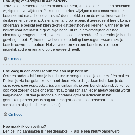
Hoe wijzig of verwijder ik een bericht?
Tenzij je de beheerder of een moderator bent, kun je alleen je eigen berichten
wijzigen en verwijderen. Je kunt een bericht wijzigen (soms maar voor een
beperkte tijd nadat het geplaatst is) door te klikken op de
wijzig
knop van het
desbetreffende bericht. Als er al iemand op je bericht gereageerd heeft, komt er
onderaan je bericht een klein tekstje dat zegt hoeveel keer en wanneer je het
bericht voor het laatst je gewijzigd hebt. Dit zal niet verschijnen als nog
niemand gereageerd heeft, evenmin als een beheerder of moderator je bericht
gewijzigd heeft. Zij kunnen wel een mededeling toevoegen, waarom ze je
bericht gewijzigd hebben. Het verwijderen van een bericht is niet meer
mogelijk zodra er iemand op gereageerd heeft.
Omhoog
Hoe voeg ik een onderschrift toe aan mijn bericht?
Om een onderschrift aan je bericht toe te voegen, moet je er eerst één maken.
Dit kun je via het gebruikerspaneel doen. Als je dit gedaan hebt, kun je de
optie
voeg mijn onderschrift toe
aanvinken als je een bericht plaatst. Je kunt er
ook voor zorgen dat je onderschrift automatisch aan ieder nieuw bericht wordt
toegevoegd. Dit doe je door de bijhorende optie te activeren in het
gebruikerspaneel (het is nog altijd mogelijk om het onderschrift uit te
schakelen als je het bericht plaatst).
Omhoog
Hoe maak ik een peiling?
Een peiling aanmaken is heel gemakkelijk, als je een nieuw onderwerp