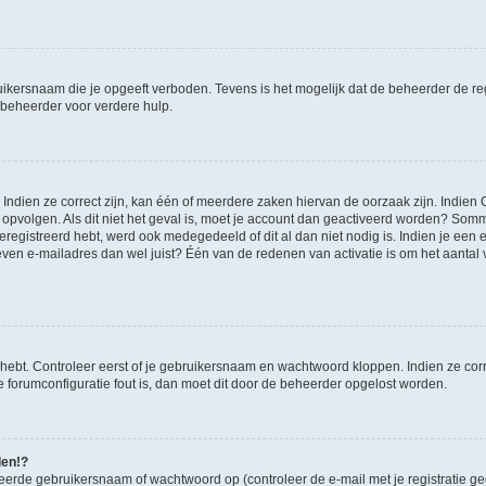
ikersnaam die je opgeeft verboden. Tevens is het mogelijk dat de beheerder de regi
beheerder voor verdere hulp.
ndien ze correct zijn, kan één of meerdere zaken hiervan de oorzaak zijn. Indien C
es opvolgen. Als dit niet het geval is, moet je account dan geactiveerd worden? S
geregistreerd hebt, werd ook medegedeeld of dit al dan niet nodig is. Indien je een
ven e-mailadres dan wel juist? Één van de redenen van activatie is om het aantal va
 hebt. Controleer eerst of je gebruikersnaam en wachtwoord kloppen. Indien ze cor
 de forumconfiguratie fout is, dan moet dit door de beheerder opgelost worden.
den!?
eerde gebruikersnaam of wachtwoord op (controleer de e-mail met je registratie g