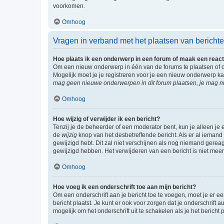
voorkomen.
Omhoog
Vragen in verband met het plaatsen van bericht
Hoe plaats ik een onderwerp in een forum of maak een react
Om een nieuw onderwerp in één van de forums te plaatsen of 
Mogelijk moet je je registreren voor je een nieuw onderwerp k
mag geen nieuwe onderwerpen in dit forum plaatsen, je mag ni
Omhoog
Hoe wijzig of verwijder ik een bericht?
Tenzij je de beheerder of een moderator bent, kun je alleen je 
de
wijzig
knop van het desbetreffende bericht. Als er al iemand o
gewijzigd hebt. Dit zal niet verschijnen als nog niemand gere
gewijzigd hebben. Het verwijderen van een bericht is niet mee
Omhoog
Hoe voeg ik een onderschrift toe aan mijn bericht?
Om een onderschrift aan je bericht toe te voegen, moet je er ee
bericht plaatst. Je kunt er ook voor zorgen dat je onderschrift 
mogelijk om het onderschrift uit te schakelen als je het bericht p