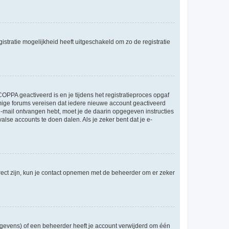
stratie mogelijkheid heeft uitgeschakeld om zo de registratie
OPPA geactiveerd is en je tijdens het registratieproces opgaf
ommige forums vereisen dat iedere nieuwe account geactiveerd
 e-mail ontvangen hebt, moet je de daarin opgegeven instructies
lse accounts te doen dalen. Als je zeker bent dat je e-
rect zijn, kun je contact opnemen met de beheerder om er zeker
egevens) of een beheerder heeft je account verwijderd om één