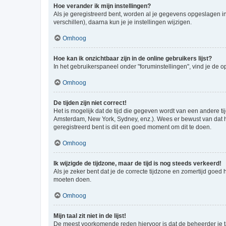
Hoe verander ik mijn instellingen?
Als je geregistreerd bent, worden al je gegevens opgeslagen i
verschillen), daarna kun je je instellingen wijzigen.
Omhoog
Hoe kan ik onzichtbaar zijn in de online gebruikers lijst?
In het gebruikerspaneel onder "foruminstellingen", vind je de o
Omhoog
De tijden zijn niet correct!
Het is mogelijk dat de tijd die gegeven wordt van een andere ti
Amsterdam, New York, Sydney, enz.). Wees er bewust van dat he
geregistreerd bent is dit een goed moment om dit te doen.
Omhoog
Ik wijzigde de tijdzone, maar de tijd is nog steeds verkeerd!
Als je zeker bent dat je de correcte tijdzone en zomertijd goed
moeten doen.
Omhoog
Mijn taal zit niet in de lijst!
De meest voorkomende reden hiervoor is dat de beheerder je taal 