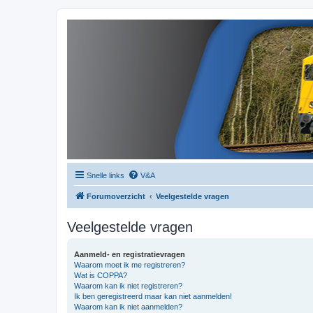
Snelle links
V&A
Forumoverzicht
Veelgestelde vragen
Veelgestelde vragen
Aanmeld- en registratievragen
Waarom moet ik me registreren?
Wat is COPPA?
Waarom kan ik niet registreren?
Ik ben geregistreerd maar kan niet aanmelden!
Waarom kan ik niet aanmelden?