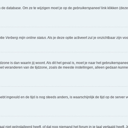
n de database. Om ze te wijzigen moet je op de
gebruikerspaneel
link klikken (dez
ptie
Verberg mijn online status
. Als je deze optie activeert zul je onzichtbaar zijn 
jdzone is dan waarin jij woont. Als dit het geval is, moet je naar het gebruikerspan
t veranderen van de tijdzone, zoals de meeste instellingen, alleen gedaan kunnen
 hebt ingevuld en de tijd is nog steeds anders, is waarschijnlijk de tijd op de serv
niet geïnstalleerd heeft, of dat nog niemand het forum in je taal vertaald heeft. Je