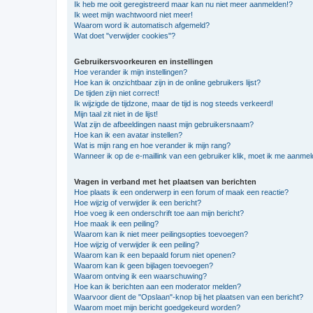
Ik heb me ooit geregistreerd maar kan nu niet meer aanmelden!?
Ik weet mijn wachtwoord niet meer!
Waarom word ik automatisch afgemeld?
Wat doet "verwijder cookies"?
Gebruikersvoorkeuren en instellingen
Hoe verander ik mijn instellingen?
Hoe kan ik onzichtbaar zijn in de online gebruikers lijst?
De tijden zijn niet correct!
Ik wijzigde de tijdzone, maar de tijd is nog steeds verkeerd!
Mijn taal zit niet in de lijst!
Wat zijn de afbeeldingen naast mijn gebruikersnaam?
Hoe kan ik een avatar instellen?
Wat is mijn rang en hoe verander ik mijn rang?
Wanneer ik op de e-maillink van een gebruiker klik, moet ik me aanme
Vragen in verband met het plaatsen van berichten
Hoe plaats ik een onderwerp in een forum of maak een reactie?
Hoe wijzig of verwijder ik een bericht?
Hoe voeg ik een onderschrift toe aan mijn bericht?
Hoe maak ik een peiling?
Waarom kan ik niet meer peilingsopties toevoegen?
Hoe wijzig of verwijder ik een peiling?
Waarom kan ik een bepaald forum niet openen?
Waarom kan ik geen bijlagen toevoegen?
Waarom ontving ik een waarschuwing?
Hoe kan ik berichten aan een moderator melden?
Waarvoor dient de "Opslaan"-knop bij het plaatsen van een bericht?
Waarom moet mijn bericht goedgekeurd worden?