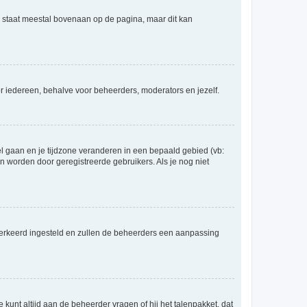
e staat meestal bovenaan op de pagina, maar dit kan
voor iedereen, behalve voor beheerders, moderators en jezelf.
eel gaan en je tijdzone veranderen in een bepaald gebied (vb:
 worden door geregistreerde gebruikers. Als je nog niet
er verkeerd ingesteld en zullen de beheerders een aanpassing
 kunt altijd aan de beheerder vragen of hij het talenpakket, dat