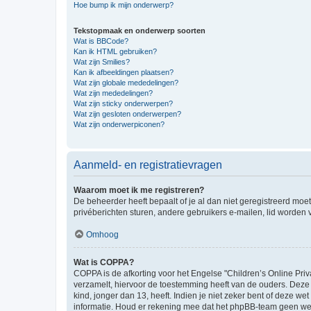
Hoe bump ik mijn onderwerp?
Tekstopmaak en onderwerp soorten
Wat is BBCode?
Kan ik HTML gebruiken?
Wat zijn Smilies?
Kan ik afbeeldingen plaatsen?
Wat zijn globale mededelingen?
Wat zijn mededelingen?
Wat zijn sticky onderwerpen?
Wat zijn gesloten onderwerpen?
Wat zijn onderwerpiconen?
Aanmeld- en registratievragen
Waarom moet ik me registreren?
De beheerder heeft bepaalt of je al dan niet geregistreerd moet
privéberichten sturen, andere gebruikers e-mailen, lid worden
Omhoog
Wat is COPPA?
COPPA is de afkorting voor het Engelse "Children’s Online Priv
verzamelt, hiervoor de toestemming heeft van de ouders. Deze
kind, jonger dan 13, heeft. Indien je niet zeker bent of deze w
informatie. Houd er rekening mee dat het phpBB-team geen wette