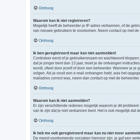
Omhoog
Waarom kan ik niet registreren?
Mogelijk heeft de beheerder je IP-adres verbannen, of de gebru
van nieuwe gebruikers te voorkomen. Neem contact op met de 
Omhoog
Ik ben geregistreerd maar kan niet aanmelden!
Controleer eerst of je gebruikersnaam en wachtwoord kloppen. I
dat je jonger bent dan 13 jaar, moet je de ontvangen instructi
wordt, ofwel door jezelf of door een beheerder. Wanneer je je 
volgen. Als je nooit een e-mail ontvangen hebt, was het opgege
mailadres correct was, neem dan contact op met de beheerder.
Omhoog
Waarom kan ik niet aanmelden?
Er zijn verschillende redenen mogelijk waarom je dit probleem
van te zijn dat je niet verbannen bent. Het is ook mogelijk dat
Omhoog
Ik heb me ooit geregistreerd maar kan nu niet meer aanmel
De meest voorkomende oorzaken hiervoor zijn: je gaf een verk