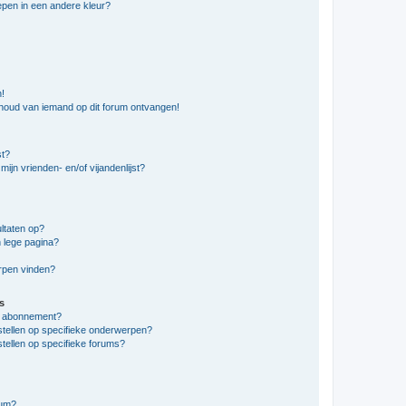
pen in een andere kleur?
n!
nhoud van iemand op dit forum ontvangen!
st?
ijn vrienden- en/of vijandenlijst?
ltaten op?
 lege pagina?
erpen vinden?
s
en abonnement?
stellen op specifieke onderwerpen?
tellen op specifieke forums?
rum?