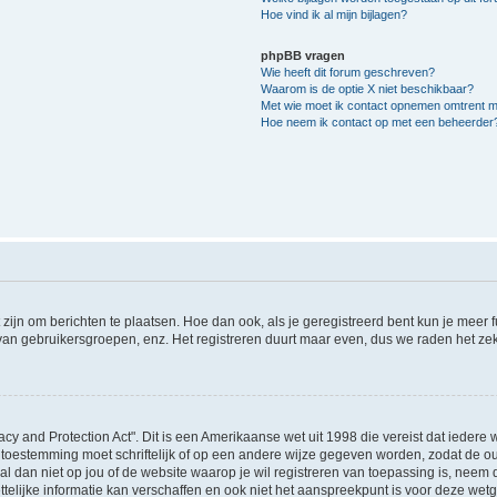
Hoe vind ik al mijn bijlagen?
phpBB vragen
Wie heeft dit forum geschreven?
Waarom is de optie X niet beschikbaar?
Met wie moet ik contact opnemen omtrent mis
Hoe neem ik contact op met een beheerder
 zijn om berichten te plaatsen. Hoe dan ook, als je geregistreerd bent kun je meer
 van gebruikersgroepen, enz. Het registreren duurt maar even, dus we raden het ze
acy and Protection Act". Dit is een Amerikaanse wet uit 1998 die vereist dat ieder
 toestemming moet schriftelijk of op een andere wijze gegeven worden, zodat de 
et al dan niet op jou of de website waarop je wil registreren van toepassing is, nee
lijke informatie kan verschaffen en ook niet het aanspreekpunt is voor deze wetge