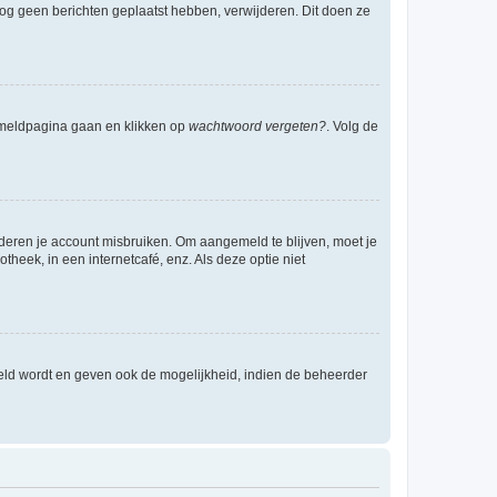
e nog geen berichten geplaatst hebben, verwijderen. Dit doen ze
anmeldpagina gaan en klikken op
wachtwoord vergeten?
. Volg de
nderen je account misbruiken. Om aangemeld te blijven, moet je
theek, in een internetcafé, enz. Als deze optie niet
eld wordt en geven ook de mogelijkheid, indien de beheerder