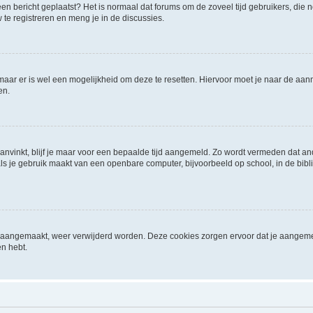
it een bericht geplaatst? Het is normaal dat forums om de zoveel tijd gebruikers, di
e registreren en meng je in de discussies.
 maar er is wel een mogelijkheid om deze te resetten. Hiervoor moet je naar de a
en.
aanvinkt, blijf je maar voor een bepaalde tijd aangemeld. Zo wordt vermeden dat a
ls je gebruik maakt van een openbare computer, bijvoorbeeld op school, in de biblio
ijn aangemaakt, weer verwijderd worden. Deze cookies zorgen ervoor dat je aangem
en hebt.