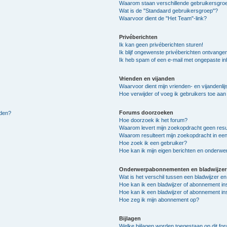
Waarom staan verschillende gebruikersgroe
Wat is de "Standaard gebruikersgroep"?
Waarvoor dient de "Het Team"-link?
Privéberichten
Ik kan geen privéberichten sturen!
Ik blijf ongewenste privéberichten ontvange
Ik heb spam of een e-mail met ongepaste i
Vrienden en vijanden
Waarvoor dient mijn vrienden- en vijandenlij
Hoe verwijder of voeg ik gebruikers toe aan m
Forums doorzoeken
lden?
Hoe doorzoek ik het forum?
Waarom levert mijn zoekopdracht geen resu
Waarom resulteert mijn zoekopdracht in een
Hoe zoek ik een gebruiker?
Hoe kan ik mijn eigen berichten en onderw
Onderwerpabonnementen en bladwijzer
Wat is het verschil tussen een bladwijzer 
Hoe kan ik een bladwijzer of abonnement in
Hoe kan ik een bladwijzer of abonnement ins
Hoe zeg ik mijn abonnement op?
Bijlagen
Welke bijlagen worden toegestaan op dit fo