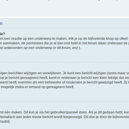
en
ie?
om een reactie op een onderwerp te maken, klik je op de bijhorende knop op ofwe
an aanmaken, de permissies die je al dan niet hebt in het forum staan onderaan de
et antwoorden op een onderwerp in dit forum, enz.
).
eigen berichten wijzigen en verwijderen. Je kunt een bericht wijzigen (soms maar voo
p je bericht gereageerd heeft, komt er onderaan je bericht een klein tekstje dat ze
ageerd heeft, evenmin als een beheerder of moderator je bericht gewijzigd heeft. 
r mogelijk zodra er iemand op gereageerd heeft.
rst één maken. Dit kun je via het gebruikerspaneel doen. Als je dit gedaan hebt, ku
automatisch aan ieder nieuw bericht wordt toegevoegd. Dit doe je door de bijhorende 
laatst).