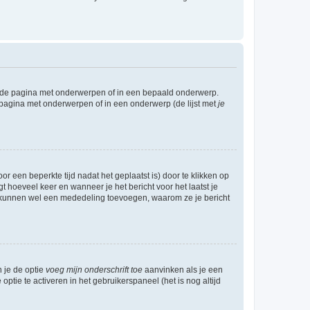
l de pagina met onderwerpen of in een bepaald onderwerp.
 pagina met onderwerpen of in een onderwerp (de lijst met
je
r een beperkte tijd nadat het geplaatst is) door te klikken op
gt hoeveel keer en wanneer je het bericht voor het laatst je
Zij kunnen wel een mededeling toevoegen, waarom ze je bericht
n je de optie
voeg mijn onderschrift toe
aanvinken als je een
optie te activeren in het gebruikerspaneel (het is nog altijd