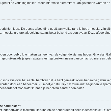
ag je gerust de vertaling maken. Meer informatie hieromtrent kan gevonden worden o
richten leest. De eerste afbeelding geeft aan welke rang je hebt, meestal zijn dit 
e, meestal grotere, afbeelding staan, beter bekend als een avatar. Deze afbeelding 
oegen door gebruik te maken van één van de volgende vier methodes: Gravatar, Gale
n gebruiken. Als je geen avatars kunt gebruiken, neem dan contact op met een beh
indicatie over het aantal berchten dat je hebt gemaakt of om bepaalde gebruikers 
d worden door een beheerder. Nu moet je natuurlijk het forum niet beginnen te sp
en beheerder of moderator kunnen je berichten aantal doen dalen.
k me aanmelden?
t ingebouwde e-mailformulier (indien de beheerder dit heeft ingeschakeld). Dit o