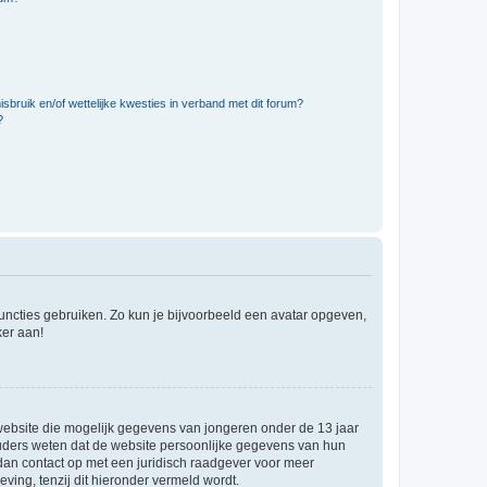
bruik en/of wettelijke kwesties in verband met dit forum?
?
 functies gebruiken. Zo kun je bijvoorbeeld een avatar opgeven,
ker aan!
e website die mogelijk gegevens van jongeren onder de 13 jaar
ouders weten dat de website persoonlijke gegevens van hun
m dan contact op met een juridisch raadgever voor meer
ving, tenzij dit hieronder vermeld wordt.