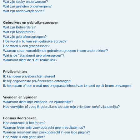
Wat zijn sticky onderwerpen?
Wat zijn gesloten onderwerpen?
Wat zijn onderwerpiconen?
Gebruikers en gebruikersgroepen
Wat zijn Beheerders?
Wat zijn Moderators?
Wat zijn gebruikersgroepen?
Hoe word ik lid van een gebruikersgroep?
Hoe word ik een groepsleider?
Waarom staan verschillende gebruikersgroepen in een andere kleur?
Wat is de "Standaard gebruikersgroep"?
Waarvoor dient de "Het Team"-link?
Privéberichten
Ik kan geen privéberichten sturen!
Ik blijf ongewenste privéberichten ontvangen!
Ik heb spam of een e-mail met ongepaste inhoud van iemand op dit forum ontvangen!
Vrienden en vijanden
Waarvoor dient mijn vrienden- en vijandenlijst?
Hoe verwijder of voeg ik gebruikers toe aan mijn vrienden- en/of vijandenlijst?
Forums doorzoeken
Hoe doorzoek ik het forum?
Waarom levert mijn zoekopdracht geen resultaten op?
Waarom resulteert mijn zoekopdracht in een lege pagina?
Hoe zoek ik een gebruiker?