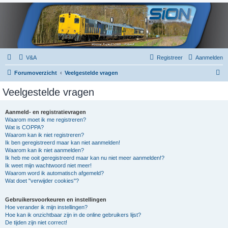
V&A
Registreer
Aanmelden
Z
Forumoverzicht
Veelgestelde vragen
o
Veelgestelde vragen
e
k
Aanmeld- en registratievragen
Waarom moet ik me registreren?
Wat is COPPA?
Waarom kan ik niet registreren?
Ik ben geregistreerd maar kan niet aanmelden!
Waarom kan ik niet aanmelden?
Ik heb me ooit geregistreerd maar kan nu niet meer aanmelden!?
Ik weet mijn wachtwoord niet meer!
Waarom word ik automatisch afgemeld?
Wat doet "verwijder cookies"?
Gebruikersvoorkeuren en instellingen
Hoe verander ik mijn instellingen?
Hoe kan ik onzichtbaar zijn in de online gebruikers lijst?
De tijden zijn niet correct!