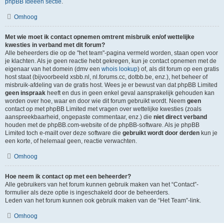
phpBB Ideeën sectie
.
Omhoog
Met wie moet ik contact opnemen omtrent misbruik en/of wettelijke
kwesties in verband met dit forum?
Alle beheerders die op de "het team"-pagina vermeld worden, staan open voor
je klachten. Als je geen reactie hebt gekregen, kun je contact opnemen met de
eigenaar van het domein (dmv een
whois lookup
) of, als dit forum op een gratis
host staat (bijvoorbeeld xsbb.nl, nl.forums.cc, dotbb.be, enz.), het beheer of
misbruik-afdeling van de gratis host. Wees je er bewust van dat phpBB Limited
geen inspraak
heeft en dus in geen enkel geval aansprakelijk gehouden kan
worden over hoe, waar en door wie dit forum gebruikt wordt. Neem
geen
contact op met phpBB Limited met vragen over wettelijke kwesties (zoals
aanspreekbaarheid, ongepaste commentaar, enz.) die
niet direct verband
houden met de phpBB.com-website of de phpBB-software. Als je phpBB
Limited toch e-mailt over deze software die
gebruikt wordt door derden
kun je
een korte, of helemaal geen, reactie verwachten.
Omhoog
Hoe neem ik contact op met een beheerder?
Alle gebruikers van het forum kunnen gebruik maken van het “Contact”-
formulier als deze optie is ingeschakeld door de beheerders.
Leden van het forum kunnen ook gebruik maken van de “Het Team”-link.
Omhoog