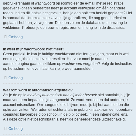
gebruikersnaam of wachtwoord op (controleer de e-mail met je registratie
gegevens) of een beheerder heeft je account verwijderd om één of andere
reden. Indien dit laatste het geval is, heb je dan ooit een bericht geplaatst? Het
is normaal dat forums om de zoveel tijd gebruikers, die nog geen berichten
geplaatst hebben, verwijderen. Dit doen ze om de database qua omvang te
verkleinen. Probeer je opnieuw te registreren en meng je in de discussies.
Omhoog
Ik weet mijn wachtwoord niet meer!
Geen paniek! Je kan je huidige wachtwoord niet terug krijgen, maar er is wel
een mogelijkheid om deze te resetten. Hiervoor moet je naar de
aanmeldpagina gaan en klikken op
wachtwoord vergeten?
. Volg de instructies
op het scherm en even later kan je je weer aanmelden.
Omhoog
Waarom word ik automatisch afgemeld?
Als je de optie
meld mij automatisch aan bij ieder bezoek
niet aanvinkt, blijf je
maar voor een bepaalde tijd aangemeld. Zo wordt vermeden dat anderen je
account misbruiken. Om aangemeld te blijven, moet je bij het aanmelden die
optie aanvinken. We raden dit echter af als je gebruik maakt van een openbare
computer, bijvoorbeeld op school, in de bibliotheek, in een internetcafé, enz.
Als deze optie niet beschikbaar is, heeft de beheerder deze uitgeschakeld.
Omhoog