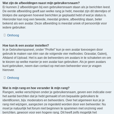
Wat zijn de afbeeldingen naast mijn gebruikersnaam?
Er kunnen 2 afbeeldingen bij een gebruikersnaam staan als je berichten leest.
De eerste afbeelding geeft aan welke rang je hebt, meestal zijn dit sterretjes of
blokjes die aangeven hoeveel berichten je geplaatst hebt of wat je status is.
Hieronder kan nog een tweede, meestal grotere, afbeelding staan, beter
bekend als een avatar. Deze afbeelding is meestal uniek of persoonlijk voor
iedere gebruiker.
Omhoog
Hoe kan ik een avatar instellen?
In je Gebruikerspaneel, onder “Profiel” kun je een avatar toevoegen door
gebruik te maken van één van de volgende vier methodes: Gravatar, Galerij,
Afstand of Upload. Het is aan de beheerders om avatars in te schakelen en om
te kiezen op welke manier je een avatar kan gebruiken. Als je geen avatars
kunt gebruiken, neem dan contact op met een beheerder voor je vragen
hierover.
Omhoog
Wat is mijn rang en hoe verander ik mijn rang?
Rangen, welke verschijnen onder je gebruikersnaam, geven een indicatie over
het aantal berchten dat je hebt gemaakt of om bepaalde gebruikers te
identificeren, bijv. moderators en beheerders. Over het algemeen kun je je
rang niet wijzigen, aangezien ze ingesteld worden door een beheerder. Nu
moet je natuurlijk het forum niet beginnen te spammen met onzinnig veel
berichten, gewoon voor een hogere rang. Dit heeft zelfs mogelijk het