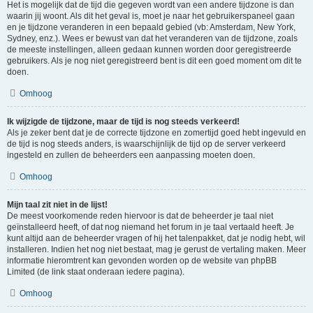
Het is mogelijk dat de tijd die gegeven wordt van een andere tijdzone is dan
waarin jij woont. Als dit het geval is, moet je naar het gebruikerspaneel gaan
en je tijdzone veranderen in een bepaald gebied (vb: Amsterdam, New York,
Sydney, enz.). Wees er bewust van dat het veranderen van de tijdzone, zoals
de meeste instellingen, alleen gedaan kunnen worden door geregistreerde
gebruikers. Als je nog niet geregistreerd bent is dit een goed moment om dit te
doen.
Omhoog
Ik wijzigde de tijdzone, maar de tijd is nog steeds verkeerd!
Als je zeker bent dat je de correcte tijdzone en zomertijd goed hebt ingevuld en
de tijd is nog steeds anders, is waarschijnlijk de tijd op de server verkeerd
ingesteld en zullen de beheerders een aanpassing moeten doen.
Omhoog
Mijn taal zit niet in de lijst!
De meest voorkomende reden hiervoor is dat de beheerder je taal niet
geïnstalleerd heeft, of dat nog niemand het forum in je taal vertaald heeft. Je
kunt altijd aan de beheerder vragen of hij het talenpakket, dat je nodig hebt, wil
installeren. Indien het nog niet bestaat, mag je gerust de vertaling maken. Meer
informatie hieromtrent kan gevonden worden op de website van phpBB
Limited (de link staat onderaan iedere pagina).
Omhoog