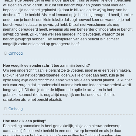
Tenzij je de beheerder of een moderator bent, kun je alleen je eigen berichten
wijzigen en verwijderen. Je kunt een bericht wijzigen (soms maar voor een
beperkte tijd nadat het geplaatst is) door te klikken op de
wijzig
knop van het
desbetreffende bericht. Als er al iemand op je bericht gereageerd heeft, komt er
onderaan je bericht een klein tekstje dat zegt hoeveel keer en wanneer je het
bericht voor het laatst je gewijzigd hebt. Dit zal niet verschijnen als nog
niemand gereageerd heeft, evenmin als een beheerder of moderator je bericht
gewijzigd heeft. Zij kunnen wel een mededeling toevoegen, waarom ze je
bericht gewijzigd hebben. Het verwijderen van een bericht is niet meer
mogelijk zodra er iemand op gereageerd heeft.
Omhoog
Hoe voeg ik een onderschrift toe aan mijn bericht?
Om een onderschrift aan je bericht toe te voegen, moet je er eerst één maken.
Dit kun je via het gebruikerspaneel doen. Als je dit gedaan hebt, kun je de
optie
voeg mijn onderschrift toe
aanvinken als je een bericht plaatst. Je kunt er
ook voor zorgen dat je onderschrift automatisch aan ieder nieuw bericht wordt
toegevoegd. Dit doe je door de bijhorende optie te activeren in het
gebruikerspaneel (het is nog altijd mogelijk om het onderschrift uit te
schakelen als je het bericht plaatst).
Omhoog
Hoe maak ik een peiling?
Een peiling aanmaken is heel gemakkelijk, als je een nieuw onderwerp
aanmaakt (of het eerste bericht in een onderwerp bewerkt en als je daar
permissies voor hebt) zou je een "voeg peiling toe" tabblad moeten zien