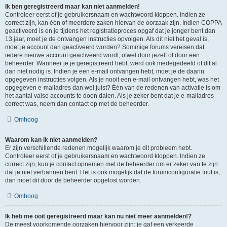
Ik ben geregistreerd maar kan niet aanmelden!
Controleer eerst of je gebruikersnaam en wachtwoord kloppen. Indien ze
correct zijn, kan één of meerdere zaken hiervan de oorzaak zijn. Indien COPPA
geactiveerd is en je tijdens het registratieproces opgaf dat je jonger bent dan
13 jaar, moet je de ontvangen instructies opvolgen. Als dit niet het geval is,
moet je account dan geactiveerd worden? Sommige forums vereisen dat
iedere nieuwe account geactiveerd wordt, ofwel door jezelf of door een
beheerder. Wanneer je je geregistreerd hebt, werd ook medegedeeld of dit al
dan niet nodig is. Indien je een e-mail ontvangen hebt, moet je de daarin
opgegeven instructies volgen. Als je nooit een e-mail ontvangen hebt, was het
opgegeven e-mailadres dan wel juist? Één van de redenen van activatie is om
het aantal valse accounts te doen dalen. Als je zeker bent dat je e-mailadres
correct was, neem dan contact op met de beheerder.
Omhoog
Waarom kan ik niet aanmelden?
Er zijn verschillende redenen mogelijk waarom je dit probleem hebt.
Controleer eerst of je gebruikersnaam en wachtwoord kloppen. Indien ze
correct zijn, kun je contact opnemen met de beheerder om er zeker van te zijn
dat je niet verbannen bent. Het is ook mogelijk dat de forumconfiguratie fout is,
dan moet dit door de beheerder opgelost worden.
Omhoog
Ik heb me ooit geregistreerd maar kan nu niet meer aanmelden!?
De meest voorkomende oorzaken hiervoor zijn: je gaf een verkeerde