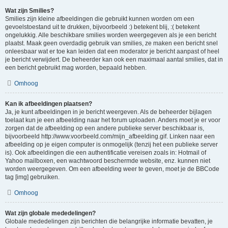
Wat zijn Smilies?
Smilies zijn kleine afbeeldingen die gebruikt kunnen worden om een
gevoelstoestand uit te drukken, bijvoorbeeld :) betekent blij, :( betekent
ongelukkig. Alle beschikbare smilies worden weergegeven als je een bericht
plaatst. Maak geen overdadig gebruik van smilies, ze maken een bericht snel
onleesbaar wat er toe kan leiden dat een moderator je bericht aanpast of heel
je bericht verwijdert. De beheerder kan ook een maximaal aantal smilies, dat in
een bericht gebruikt mag worden, bepaald hebben.
Omhoog
Kan ik afbeeldingen plaatsen?
Ja, je kunt afbeeldingen in je bericht weergeven. Als de beheerder bijlagen
toelaat kun je een afbeelding naar het forum uploaden. Anders moet je er voor
zorgen dat de afbeelding op een andere publieke server beschikbaar is,
bijvoorbeeld http://www.voorbeeld.com/mijn_afbeelding.gif. Linken naar een
afbeelding op je eigen computer is onmogelijk (tenzij het een publieke server
is). Ook afbeeldingen die een authentificatie vereisen zoals in: Hotmail of
Yahoo mailboxen, een wachtwoord beschermde website, enz. kunnen niet
worden weergegeven. Om een afbeelding weer te geven, moet je de BBCode
tag [img] gebruiken.
Omhoog
Wat zijn globale mededelingen?
Globale mededelingen zijn berichten die belangrijke informatie bevatten, je