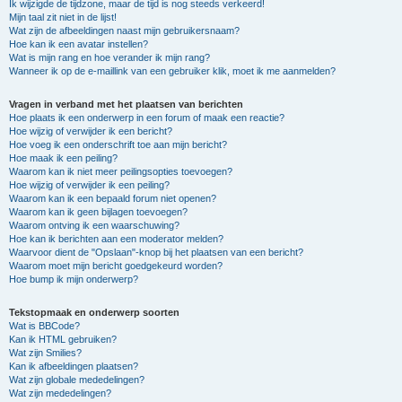
Ik wijzigde de tijdzone, maar de tijd is nog steeds verkeerd!
Mijn taal zit niet in de lijst!
Wat zijn de afbeeldingen naast mijn gebruikersnaam?
Hoe kan ik een avatar instellen?
Wat is mijn rang en hoe verander ik mijn rang?
Wanneer ik op de e-maillink van een gebruiker klik, moet ik me aanmelden?
Vragen in verband met het plaatsen van berichten
Hoe plaats ik een onderwerp in een forum of maak een reactie?
Hoe wijzig of verwijder ik een bericht?
Hoe voeg ik een onderschrift toe aan mijn bericht?
Hoe maak ik een peiling?
Waarom kan ik niet meer peilingsopties toevoegen?
Hoe wijzig of verwijder ik een peiling?
Waarom kan ik een bepaald forum niet openen?
Waarom kan ik geen bijlagen toevoegen?
Waarom ontving ik een waarschuwing?
Hoe kan ik berichten aan een moderator melden?
Waarvoor dient de "Opslaan"-knop bij het plaatsen van een bericht?
Waarom moet mijn bericht goedgekeurd worden?
Hoe bump ik mijn onderwerp?
Tekstopmaak en onderwerp soorten
Wat is BBCode?
Kan ik HTML gebruiken?
Wat zijn Smilies?
Kan ik afbeeldingen plaatsen?
Wat zijn globale mededelingen?
Wat zijn mededelingen?