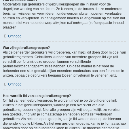
Moderators zijn gebruikers of gebruikersgroepen die in staan voor de
dagelijkse werking van het forum. Ze kunnen, in de forums die ze modereren,
berichten wijzigen en verwijderen; onderwerpen sluiten, openen, verplaatsen,
splitsen en verwijderen. In het algemeen moeten ze er gewoon op toe zien dat
mensen niet van het onderwerp afwijken (
off-topic
gaan) of ongepaste inhoud
plaatsen.
Omhoog
Wat zijn gebruikersgroepen?
Als de beheerder gebruikers wil groeperen, kan hij/zij dit doen door middel van
gebruikersgroepen. Gebruikers kunnen van meerdere groepen lid zijn (dit
verschilt per forum), deze groepen kunnen verschillende
permissies/toegangspermissies hebben. Op deze manier is het voor de
beheerder een stuk gemakkelijker meerdere moderators aan een forum toe te
wijzen, bepaalde gebruikers toegang tot een privéforum te verlenen, enz.
Omhoog
Hoe word ik lid van een gebruikersgroep?
Om lid van een gebruikersgroep te worden, moet je op de bijhorende link
klikken in het gebruikerspaneel, waarna je een overzicht van alle
gebruikersgroepen krijgt. Niet alle groepen zijn vrij toegankelijk, ze vereisen
een goedkeuring van je lidmaatschap en hebben soms zelf verborgen
gebruikers. Als het een open groep is, kan je lid worden door op de hiervoor
dienende knop te klikken. Als het een gesloten groep is, kan je je lidmaatschap
aanvragen door op de bijhorende knop te klikken. De groepsleider moet je