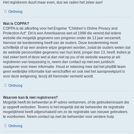
Het registreren duurt maar even, dus we raden het zeker aan!
Omhoog
Wat is COPPA?
COPPA is de afkorting voor het Engelse "Children’s Online Privacy and
Protection Act". Dit is een Amerikaanse wet uit 1998 die vereist dat iedere
website die mogelijk gegevens van jongeren onder de 13 jaar verzamelt,
hiervoor de toestemming heeft van de ouders. Deze toestemming moet
schriftelijk of op een andere wijze gegeven worden, zodat de ouders weten dat
de website persoonlijke gegevens van hun kind, jonger dan 13, heeft. Indien je
niet zeker bent of deze wet al dan niet op jou of de website waarop je wil
registreren van toepassing is, neem dan contact op met een juridisch
raadgever voor meer informatie. Houd er rekening mee dat het phpBB-team
geen wettelijke informatie kan verschaffen en ook niet het aanspreekpunt is
voor deze wetgeving, tenzij dit hieronder vermeld wordt.
Omhoog
Waarom kan ik niet registreren?
Mogelijk heeft de beheerder je IP-adres verbannen, of de gebruikersnaam die
je opgeeft verboden. Tevens is het mogelijk dat de beheerder de registratie
mogelijkheid heeft uitgeschakeld om zo de registratie van nieuwe gebruikers
te voorkomen. Neem contact op met de beheerder voor verdere hulp.
Omhoog