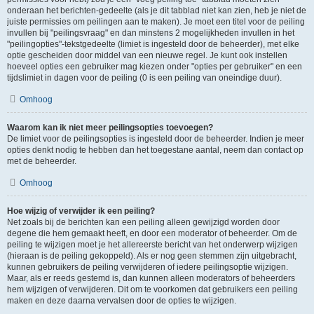
onderaan het berichten-gedeelte (als je dit tabblad niet kan zien, heb je niet de
juiste permissies om peilingen aan te maken). Je moet een titel voor de peiling
invullen bij "peilingsvraag" en dan minstens 2 mogelijkheden invullen in het
"peilingopties"-tekstgedeelte (limiet is ingesteld door de beheerder), met elke
optie gescheiden door middel van een nieuwe regel. Je kunt ook instellen
hoeveel opties een gebruiker mag kiezen onder "opties per gebruiker" en een
tijdslimiet in dagen voor de peiling (0 is een peiling van oneindige duur).
Omhoog
Waarom kan ik niet meer peilingsopties toevoegen?
De limiet voor de peilingsopties is ingesteld door de beheerder. Indien je meer
opties denkt nodig te hebben dan het toegestane aantal, neem dan contact op
met de beheerder.
Omhoog
Hoe wijzig of verwijder ik een peiling?
Net zoals bij de berichten kan een peiling alleen gewijzigd worden door
degene die hem gemaakt heeft, en door een moderator of beheerder. Om de
peiling te wijzigen moet je het allereerste bericht van het onderwerp wijzigen
(hieraan is de peiling gekoppeld). Als er nog geen stemmen zijn uitgebracht,
kunnen gebruikers de peiling verwijderen of iedere peilingsoptie wijzigen.
Maar, als er reeds gestemd is, dan kunnen alleen moderators of beheerders
hem wijzigen of verwijderen. Dit om te voorkomen dat gebruikers een peiling
maken en deze daarna vervalsen door de opties te wijzigen.