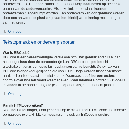
onderwerp" link. Hierdoor "bump" je het onderwerp naar boven op de eerste
pagina van de onderwerpenlijst. Als deze link er niet staat, kunnen
onderwerpen niet gebumpt worden. Een onderwerp kan ook gebumpt worden
door een antwoord te plaatsen, maar hou hierbij wel rekening met de regels
van het forum.
Omhoog
Tekstopmaak en onderwerp soorten
Wat is BBCode?
BBCode is een vereenvoudigde versie van html, het gebruik ervan is al dan
niet toegestaan door de beheerder (je kunt BBCode ook per bericht
uitschakelen, dit is een optie bij het plaatsen van je bericht). De syntax van
BBCode is ongeveer gelijk aan die van HTML, tags worden tussen vierkante
haakjes [ en ] geplaatst, dus niet < en >. Daarnaast geeft het een grotere
controle over hoe iets wordt weergegeven. Meer informatie omtrent BBCode is
te vinden in de handleiding die je kunt openen als je een bericht plaatst.
Omhoog
Kan ik HTML gebruiken?
Nee, het is niet mogelijk om je bericht op te maken met HTML code. De meeste
opmaak die je via HTML kan toepassen is ook via BBCode mogelijk.
Omhoog