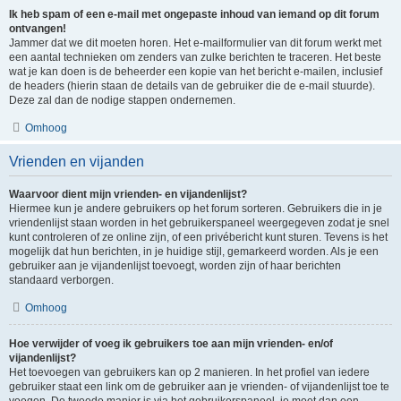
Ik heb spam of een e-mail met ongepaste inhoud van iemand op dit forum
ontvangen!
Jammer dat we dit moeten horen. Het e-mailformulier van dit forum werkt met
een aantal technieken om zenders van zulke berichten te traceren. Het beste
wat je kan doen is de beheerder een kopie van het bericht e-mailen, inclusief
de headers (hierin staan de details van de gebruiker die de e-mail stuurde).
Deze zal dan de nodige stappen ondernemen.
Omhoog
Vrienden en vijanden
Waarvoor dient mijn vrienden- en vijandenlijst?
Hiermee kun je andere gebruikers op het forum sorteren. Gebruikers die in je
vriendenlijst staan worden in het gebruikerspaneel weergegeven zodat je snel
kunt controleren of ze online zijn, of een privébericht kunt sturen. Tevens is het
mogelijk dat hun berichten, in je huidige stijl, gemarkeerd worden. Als je een
gebruiker aan je vijandenlijst toevoegt, worden zijn of haar berichten
standaard verborgen.
Omhoog
Hoe verwijder of voeg ik gebruikers toe aan mijn vrienden- en/of
vijandenlijst?
Het toevoegen van gebruikers kan op 2 manieren. In het profiel van iedere
gebruiker staat een link om de gebruiker aan je vrienden- of vijandenlijst toe te
voegen. De tweede manier is via het gebruikerspaneel, je moet dan een