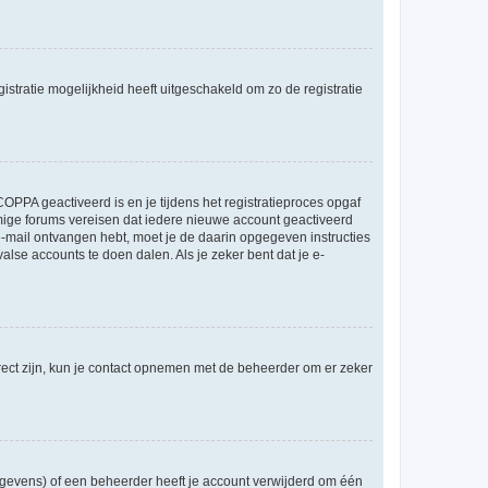
stratie mogelijkheid heeft uitgeschakeld om zo de registratie
OPPA geactiveerd is en je tijdens het registratieproces opgaf
ommige forums vereisen dat iedere nieuwe account geactiveerd
 e-mail ontvangen hebt, moet je de daarin opgegeven instructies
lse accounts te doen dalen. Als je zeker bent dat je e-
rect zijn, kun je contact opnemen met de beheerder om er zeker
egevens) of een beheerder heeft je account verwijderd om één