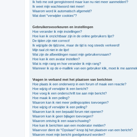
Ik heb me ooit geregistreerd maar kan nu niet meer aanmelden!?
Ik weet mijn wachtwoord niet meer!
Waarom word ik automatisch afgemeld?
Wat doet "verwijder cookies"?
Gebruikersvoorkeuren en instellingen
Hoe verander ik mijn instellingen?
Hoe kan ik onzichtbaar zijn in de online gebruikers lijst?
De tijden zijn niet correct!
Ik wijzigde de tijdzone, maar de tijd is nog steeds verkeerd!
Mijn taal zit niet in de lijst!
Wat zijn de afbeeldingen naast mijn gebruikersnaam?
Hoe kan ik een avatar instellen?
Wat is mijn rang en hoe verander ik mijn rang?
Wanneer ik op de e-maillink van een gebruiker klik, moet ik me aanme
Vragen in verband met het plaatsen van berichten
Hoe plaats ik een onderwerp in een forum of maak een reactie?
Hoe wijzig of verwijder ik een bericht?
Hoe voeg ik een onderschrift toe aan mijn bericht?
Hoe maak ik een peiling?
Waarom kan ik niet meer peilingsopties toevoegen?
Hoe wijzig of verwijder ik een peiling?
Waarom kan ik een bepaald forum niet openen?
Waarom kan ik geen bijlagen toevoegen?
Waarom ontving ik een waarschuwing?
Hoe kan ik berichten aan een moderator melden?
Waarvoor dient de "Opslaan"-knop bij het plaatsen van een bericht?
Waarom moet mijn bericht goedgekeurd worden?