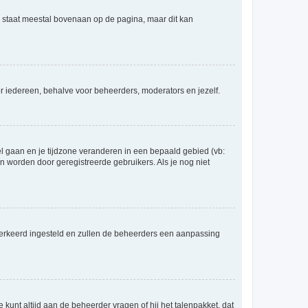
e staat meestal bovenaan op de pagina, maar dit kan
voor iedereen, behalve voor beheerders, moderators en jezelf.
eel gaan en je tijdzone veranderen in een bepaald gebied (vb:
 worden door geregistreerde gebruikers. Als je nog niet
er verkeerd ingesteld en zullen de beheerders een aanpassing
 kunt altijd aan de beheerder vragen of hij het talenpakket, dat