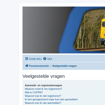
Snelle links
V&A
Forumoverzicht
Veelgestelde vragen
Veelgestelde vragen
Aanmeld- en registratievragen
Waarom moet ik me registreren?
Wat is COPPA?
Waarom kan ik niet registreren?
Ik ben geregistreerd maar kan niet aanmelden!
Waarom kan ik niet aanmelden?