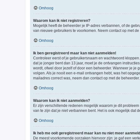
Omhoog
Waarom kan ik niet registreren?
Mogelijk heeft de beheerder je IP-adres verbannen, of de gebru
van nieuwe gebruikers te voorkomen. Neem contact op met de 
Omhoog
Ik ben geregistreerd maar kan niet aanmelden!
Controleer eerst of je gebruikersnaam en wachtwoord kloppen. I
dat je jonger bent dan 13 jaar, moet je de ontvangen instructi
wordt, ofwel door jezelf of door een beheerder. Wanneer je je 
volgen. Als je nooit een e-mail ontvangen hebt, was het opgege
mailadres correct was, neem dan contact op met de beheerder.
Omhoog
Waarom kan ik niet aanmelden?
Er zijn verschillende redenen mogelijk waarom je dit probleem
van te zijn dat je niet verbannen bent. Het is ook mogelijk dat
Omhoog
Ik heb me ooit geregistreerd maar kan nu niet meer aanmel
De meest voorkomende oorzaken hiervoor zijn: je gaf een verk