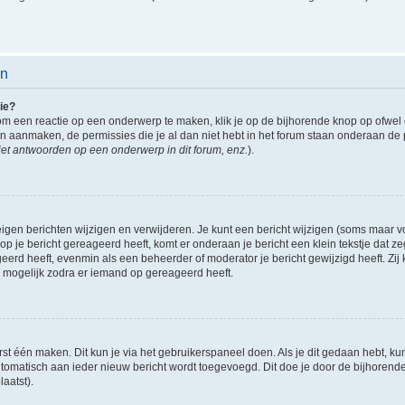
en
ie?
om een reactie op een onderwerp te maken, klik je op de bijhorende knop op ofwe
an aanmaken, de permissies die je al dan niet hebt in het forum staan onderaan de
et antwoorden op een onderwerp in dit forum, enz.
).
eigen berichten wijzigen en verwijderen. Je kunt een bericht wijzigen (soms maar voo
p je bericht gereageerd heeft, komt er onderaan je bericht een klein tekstje dat ze
ageerd heeft, evenmin als een beheerder of moderator je bericht gewijzigd heeft. 
r mogelijk zodra er iemand op gereageerd heeft.
rst één maken. Dit kun je via het gebruikerspaneel doen. Als je dit gedaan hebt, ku
automatisch aan ieder nieuw bericht wordt toegevoegd. Dit doe je door de bijhorende 
laatst).