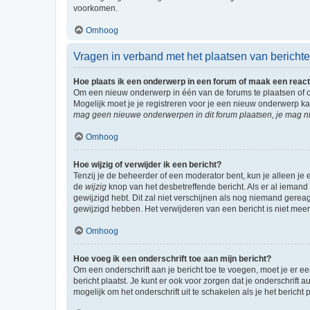
voorkomen.
Omhoog
Vragen in verband met het plaatsen van bericht
Hoe plaats ik een onderwerp in een forum of maak een react
Om een nieuw onderwerp in één van de forums te plaatsen of 
Mogelijk moet je je registreren voor je een nieuw onderwerp k
mag geen nieuwe onderwerpen in dit forum plaatsen, je mag ni
Omhoog
Hoe wijzig of verwijder ik een bericht?
Tenzij je de beheerder of een moderator bent, kun je alleen je 
de
wijzig
knop van het desbetreffende bericht. Als er al iemand o
gewijzigd hebt. Dit zal niet verschijnen als nog niemand gere
gewijzigd hebben. Het verwijderen van een bericht is niet mee
Omhoog
Hoe voeg ik een onderschrift toe aan mijn bericht?
Om een onderschrift aan je bericht toe te voegen, moet je er ee
bericht plaatst. Je kunt er ook voor zorgen dat je onderschrift 
mogelijk om het onderschrift uit te schakelen als je het bericht p