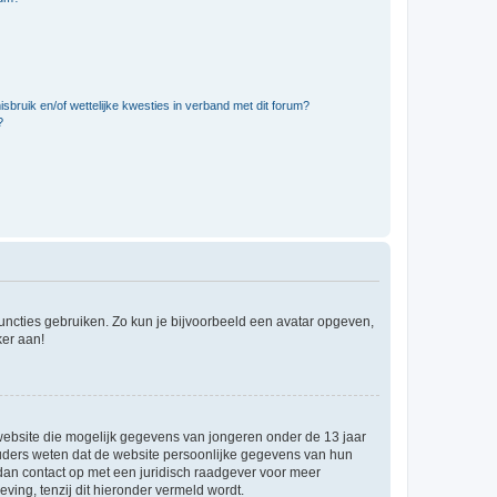
bruik en/of wettelijke kwesties in verband met dit forum?
?
 functies gebruiken. Zo kun je bijvoorbeeld een avatar opgeven,
ker aan!
e website die mogelijk gegevens van jongeren onder de 13 jaar
ouders weten dat de website persoonlijke gegevens van hun
m dan contact op met een juridisch raadgever voor meer
ving, tenzij dit hieronder vermeld wordt.