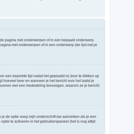
l de pagina met onderwerpen of in een bepaald onderwerp.
 pagina met onderwerpen of in een onderwerp (de lijst met
je
r een beperkte tijd nadat het geplaatst is) door te klikken op
gt hoeveel keer en wanneer je het bericht voor het laatst je
Zij kunnen wel een mededeling toevoegen, waarom ze je bericht
n je de optie
voeg mijn onderschrift toe
aanvinken als je een
optie te activeren in het gebruikerspaneel (het is nog altijd