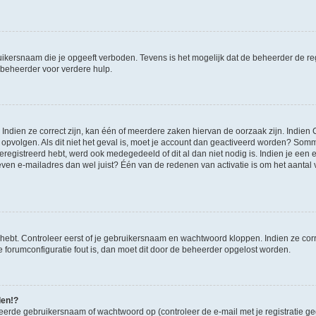
ikersnaam die je opgeeft verboden. Tevens is het mogelijk dat de beheerder de regi
beheerder voor verdere hulp.
ndien ze correct zijn, kan één of meerdere zaken hiervan de oorzaak zijn. Indien C
es opvolgen. Als dit niet het geval is, moet je account dan geactiveerd worden? S
geregistreerd hebt, werd ook medegedeeld of dit al dan niet nodig is. Indien je een
ven e-mailadres dan wel juist? Één van de redenen van activatie is om het aantal va
 hebt. Controleer eerst of je gebruikersnaam en wachtwoord kloppen. Indien ze cor
 de forumconfiguratie fout is, dan moet dit door de beheerder opgelost worden.
den!?
eerde gebruikersnaam of wachtwoord op (controleer de e-mail met je registratie g