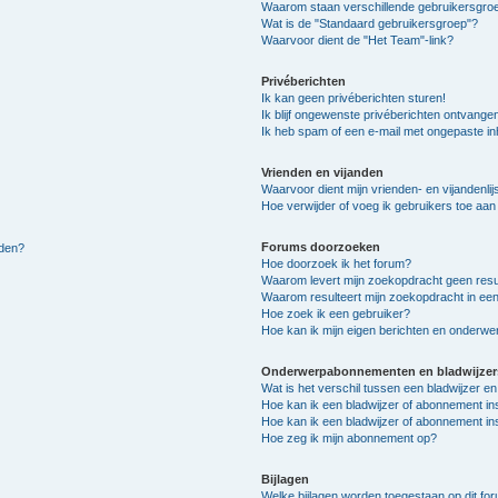
Waarom staan verschillende gebruikersgroe
Wat is de "Standaard gebruikersgroep"?
Waarvoor dient de "Het Team"-link?
Privéberichten
Ik kan geen privéberichten sturen!
Ik blijf ongewenste privéberichten ontvange
Ik heb spam of een e-mail met ongepaste i
Vrienden en vijanden
Waarvoor dient mijn vrienden- en vijandenlij
Hoe verwijder of voeg ik gebruikers toe aan m
Forums doorzoeken
lden?
Hoe doorzoek ik het forum?
Waarom levert mijn zoekopdracht geen resu
Waarom resulteert mijn zoekopdracht in een
Hoe zoek ik een gebruiker?
Hoe kan ik mijn eigen berichten en onderw
Onderwerpabonnementen en bladwijzer
Wat is het verschil tussen een bladwijzer 
Hoe kan ik een bladwijzer of abonnement in
Hoe kan ik een bladwijzer of abonnement ins
Hoe zeg ik mijn abonnement op?
Bijlagen
Welke bijlagen worden toegestaan op dit fo