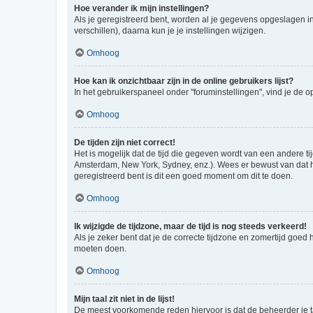
Hoe verander ik mijn instellingen?
Als je geregistreerd bent, worden al je gegevens opgeslagen i
verschillen), daarna kun je je instellingen wijzigen.
Omhoog
Hoe kan ik onzichtbaar zijn in de online gebruikers lijst?
In het gebruikerspaneel onder "foruminstellingen", vind je de o
Omhoog
De tijden zijn niet correct!
Het is mogelijk dat de tijd die gegeven wordt van een andere ti
Amsterdam, New York, Sydney, enz.). Wees er bewust van dat he
geregistreerd bent is dit een goed moment om dit te doen.
Omhoog
Ik wijzigde de tijdzone, maar de tijd is nog steeds verkeerd!
Als je zeker bent dat je de correcte tijdzone en zomertijd goed
moeten doen.
Omhoog
Mijn taal zit niet in de lijst!
De meest voorkomende reden hiervoor is dat de beheerder je taal 