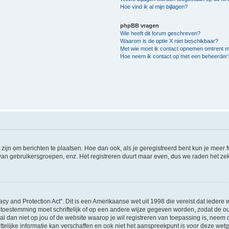
Hoe vind ik al mijn bijlagen?
phpBB vragen
Wie heeft dit forum geschreven?
Waarom is de optie X niet beschikbaar?
Met wie moet ik contact opnemen omtrent mis
Hoe neem ik contact op met een beheerder
 zijn om berichten te plaatsen. Hoe dan ook, als je geregistreerd bent kun je meer
 van gebruikersgroepen, enz. Het registreren duurt maar even, dus we raden het ze
acy and Protection Act". Dit is een Amerikaanse wet uit 1998 die vereist dat ieder
 toestemming moet schriftelijk of op een andere wijze gegeven worden, zodat de 
et al dan niet op jou of de website waarop je wil registreren van toepassing is, nee
lijke informatie kan verschaffen en ook niet het aanspreekpunt is voor deze wetge