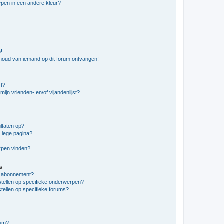
pen in een andere kleur?
n!
nhoud van iemand op dit forum ontvangen!
st?
ijn vrienden- en/of vijandenlijst?
ltaten op?
 lege pagina?
erpen vinden?
s
en abonnement?
stellen op specifieke onderwerpen?
tellen op specifieke forums?
rum?