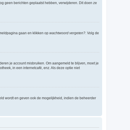
e nog geen berichten geplaatst hebben, verwijderen. Dit doen ze
anmeldpagina gaan en klikken op
wachtwoord vergeten?
. Volg de
nderen je account misbruiken. Om aangemeld te blijven, moet je
theek, in een internetcafé, enz. Als deze optie niet
eld wordt en geven ook de mogelijkheid, indien de beheerder