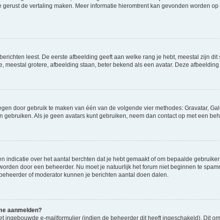
ag je gerust de vertaling maken. Meer informatie hieromtrent kan gevonden worden o
richten leest. De eerste afbeelding geeft aan welke rang je hebt, meestal zijn dit 
e, meestal grotere, afbeelding staan, beter bekend als een avatar. Deze afbeelding 
oegen door gebruik te maken van één van de volgende vier methodes: Gravatar, Gale
n gebruiken. Als je geen avatars kunt gebruiken, neem dan contact op met een beh
indicatie over het aantal berchten dat je hebt gemaakt of om bepaalde gebruikers 
d worden door een beheerder. Nu moet je natuurlijk het forum niet beginnen te sp
en beheerder of moderator kunnen je berichten aantal doen dalen.
k me aanmelden?
t ingebouwde e-mailformulier (indien de beheerder dit heeft ingeschakeld). Dit o