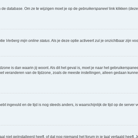
n de database. Om ze te wijzigen moet je op de
gebruikerspaneel
link klikken (dez
ptie
Verberg mijn online status
. Als je deze optie activeert zul je onzichtbaar zijn 
jdzone is dan waarin jij woont. Als dit het geval is, moet je naar het gebruikerspan
t veranderen van de tijdzone, zoals de meeste instellingen, alleen gedaan kunnen
 hebt ingevuld en de tijd is nog steeds anders, is waarschijnlijk de tijd op de serv
niet geïnstalleerd heeft, of dat nog niemand het forum in je taal vertaald heeft. Je