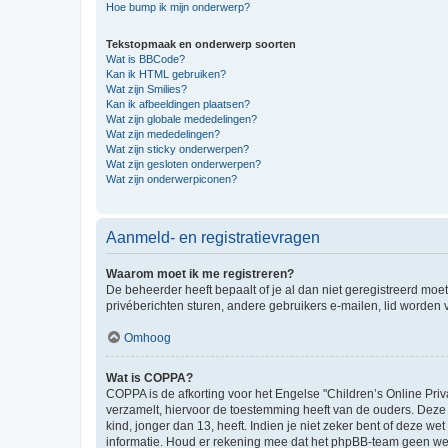
Hoe bump ik mijn onderwerp?
Tekstopmaak en onderwerp soorten
Wat is BBCode?
Kan ik HTML gebruiken?
Wat zijn Smilies?
Kan ik afbeeldingen plaatsen?
Wat zijn globale mededelingen?
Wat zijn mededelingen?
Wat zijn sticky onderwerpen?
Wat zijn gesloten onderwerpen?
Wat zijn onderwerpiconen?
Aanmeld- en registratievragen
Waarom moet ik me registreren?
De beheerder heeft bepaalt of je al dan niet geregistreerd moet
privéberichten sturen, andere gebruikers e-mailen, lid worden
Omhoog
Wat is COPPA?
COPPA is de afkorting voor het Engelse "Children’s Online Priv
verzamelt, hiervoor de toestemming heeft van de ouders. Deze
kind, jonger dan 13, heeft. Indien je niet zeker bent of deze w
informatie. Houd er rekening mee dat het phpBB-team geen wette