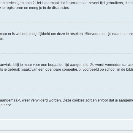
it een bericht geplaatst? Het is normaal dat forums om de zoveel tijd gebruikers, di
e registreren en meng je in de discussies.
 maar er is wel een mogelijkheid om deze te resetten. Hiervoor moet je naar de a
en.
aanvinkt, blijf je maar voor een bepaalde tijd aangemeld. Zo wordt vermeden dat a
ls je gebruik maakt van een openbare computer, bijvoorbeeld op school, in de biblio
ijn aangemaakt, weer verwijderd worden. Deze cookies zorgen ervoor dat je aangem
en hebt.